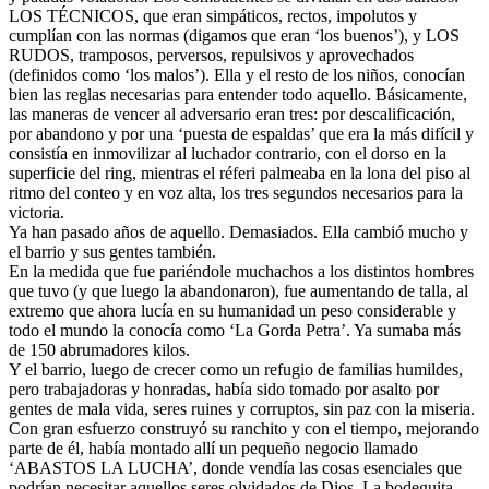
LOS TÉCNICOS, que eran simpáticos, rectos, impolutos y
cumplían con las normas (digamos que eran ‘los buenos’), y LOS
RUDOS, tramposos, perversos, repulsivos y aprovechados
(definidos como ‘los malos’). Ella y el resto de los niños, conocían
bien las reglas necesarias para entender todo aquello. Básicamente,
las maneras de vencer al adversario eran tres: por descalificación,
por abandono y por una ‘puesta de espaldas’ que era la más difícil y
consistía en inmovilizar al luchador contrario, con el dorso en la
superficie del ring, mientras el réferi palmeaba en la lona del piso al
ritmo del conteo y en voz alta, los tres segundos necesarios para la
victoria.
Ya han pasado años de aquello. Demasiados. Ella cambió mucho y
el barrio y sus gentes también.
En la medida que fue pariéndole muchachos a los distintos hombres
que tuvo (y que luego la abandonaron), fue aumentando de talla, al
extremo que ahora lucía en su humanidad un peso considerable y
todo el mundo la conocía como ‘La Gorda Petra’. Ya sumaba más
de 150 abrumadores kilos.
Y el barrio, luego de crecer como un refugio de familias humildes,
pero trabajadoras y honradas, había sido tomado por asalto por
gentes de mala vida, seres ruines y corruptos, sin paz con la miseria.
Con gran esfuerzo construyó su ranchito y con el tiempo, mejorando
parte de él, había montado allí un pequeño negocio llamado
‘ABASTOS LA LUCHA’, donde vendía las cosas esenciales que
podrían necesitar aquellos seres olvidados de Dios. La bodeguita,