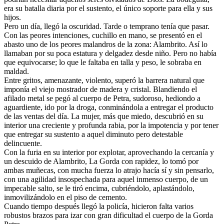
era su batalla diaria por el sustento, el único soporte para ella y sus
hijos.
Pero un día, llegó la oscuridad. Tarde o temprano tenía que pasar.
Con las peores intenciones, cuchillo en mano, se presentó en el
abasto uno de los peores malandros de la zona: Alambrito. Así lo
llamaban por su poca estatura y delgadez desde niño. Pero no había
que equivocarse; lo que le faltaba en talla y peso, le sobraba en
maldad.
Entre gritos, amenazante, violento, superó la barrera natural que
imponía el viejo mostrador de madera y cristal. Blandiendo el
afilado metal se pegó al cuerpo de Petra, sudoroso, hediondo a
aguardiente, ido por la droga, conminándola a entregar el producto
de las ventas del día. La mujer, más que miedo, descubrió en su
interior una creciente y profunda rabia, por la impotencia y por tener
que entregar su sustento a aquel diminuto pero detestable
delincuente.
Con la furia en su interior por explotar, aprovechando la cercanía y
un descuido de Alambrito, La Gorda con rapidez, lo tomó por
ambas muñecas, con mucha fuerza lo atrajo hacía sí y sin pensarlo,
con una agilidad insospechada para aquel inmenso cuerpo, de un
impecable salto, se le tiró encima, cubriéndolo, aplastándolo,
inmovilizándolo en el piso de cemento.
Cuando tiempo después llegó la policía, hicieron falta varios
robustos brazos para izar con gran dificultad el cuerpo de la Gorda