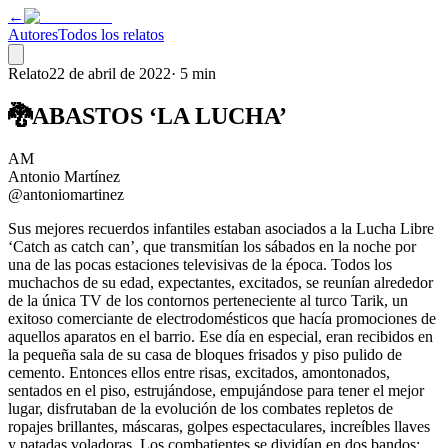
←
Autores
Todos los relatos
Relato
22 de abril de 2022
·
5 min
🐉ABASTOS ‘LA LUCHA’
AM
Antonio Martínez
@antoniomartinez
Sus mejores recuerdos infantiles estaban asociados a la Lucha Libre
‘Catch as catch can’, que transmitían los sábados en la noche por
una de las pocas estaciones televisivas de la época. Todos los
muchachos de su edad, expectantes, excitados, se reunían alrededor
de la única TV de los contornos perteneciente al turco Tarik, un
exitoso comerciante de electrodomésticos que hacía promociones de
aquellos aparatos en el barrio. Ese día en especial, eran recibidos en
la pequeña sala de su casa de bloques frisados y piso pulido de
cemento. Entonces ellos entre risas, excitados, amontonados,
sentados en el piso, estrujándose, empujándose para tener el mejor
lugar, disfrutaban de la evolución de los combates repletos de
ropajes brillantes, máscaras, golpes espectaculares, increíbles llaves
y patadas voladoras. Los combatientes se dividían en dos bandos: