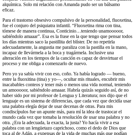
alquímica. Solo mi relación con Amanda pudo ser un bálsamo
eficaz.
Para el trastorno obsesivo compulsivo de la personalidad, fluoxetina,
fue el conjuro del psiquiatra infantil. “Fluoxetina rima con tina,
tómese de manera continua, Conticinio…teniendo unamooooor,
sabiéndolo amaaar”. Esa es la frase en la que tengo que pensar todos
los días mientras saco la pastillita del blíster. De no repetirla
adecuadamente, la angustia me paraliza con la pastilla en la mano,
incapaz de llevármela a la boca y tragármela. Inclusive una
alteración en los tiempos de la canción es capaz de desvirtuar el
proceso y me obliga a comenzarlo de nuevo.
Pero yo ya sabía vivir con eso, coño. Ya había logrado — bueno,
entre la fluoxitina (tina) y yo—, ocultar mis rituales, encubrir mis
inacabables conteos y tener más o menos una vida normal, teniendo
un amooooor, sabiéndolo amaaar. Habría quizás seguido así, de no
haber sido por mi profesor de Lengua y Literatura; nos dijo que el
lenguaje es un sistema de diferencias, que cada vez que decidía usar
una palabra elegía dejar de usar decenas de otras. Para mis
condiscípulos fue un apunte más, para mí la idea de trastocar el
mundo cada vez que tomaba la resolución de usar una palabra y no
otra. ¿Era la adecuada, la exacta, la justa? Yo hacía vivir a esa
palabra con un lengüetazo caprichoso, como el dedo de Dios que
toca al de Adán, a expensas de la vida de muchas más que podían