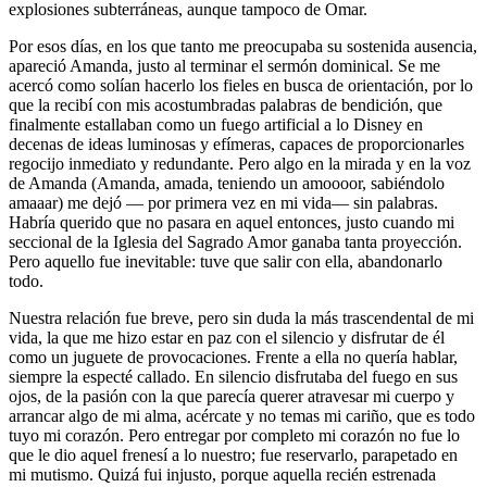
explosiones subterráneas, aunque tampoco de Omar.
Por esos días, en los que tanto me preocupaba su sostenida ausencia,
apareció Amanda, justo al terminar el sermón dominical. Se me
acercó como solían hacerlo los fieles en busca de orientación, por lo
que la recibí con mis acostumbradas palabras de bendición, que
finalmente estallaban como un fuego artificial a lo Disney en
decenas de ideas luminosas y efímeras, capaces de proporcionarles
regocijo inmediato y redundante. Pero algo en la mirada y en la voz
de Amanda (Amanda, amada, teniendo un amoooor, sabiéndolo
amaaar) me dejó — por primera vez en mi vida— sin palabras.
Habría querido que no pasara en aquel entonces, justo cuando mi
seccional de la Iglesia del Sagrado Amor ganaba tanta proyección.
Pero aquello fue inevitable: tuve que salir con ella, abandonarlo
todo.
Nuestra relación fue breve, pero sin duda la más trascendental de mi
vida, la que me hizo estar en paz con el silencio y disfrutar de él
como un juguete de provocaciones. Frente a ella no quería hablar,
siempre la especté callado. En silencio disfrutaba del fuego en sus
ojos, de la pasión con la que parecía querer atravesar mi cuerpo y
arrancar algo de mi alma, acércate y no temas mi cariño, que es todo
tuyo mi corazón. Pero entregar por completo mi corazón no fue lo
que le dio aquel frenesí a lo nuestro; fue reservarlo, parapetado en
mi mutismo. Quizá fui injusto, porque aquella recién estrenada