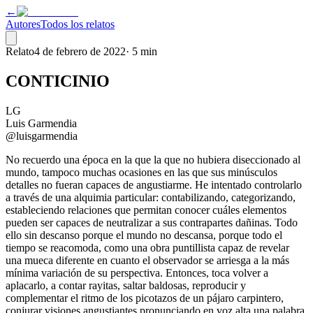
←
Autores
Todos los relatos
Relato
4 de febrero de 2022
·
5 min
CONTICINIO
LG
Luis Garmendia
@luisgarmendia
No recuerdo una época en la que la que no hubiera diseccionado al
mundo, tampoco muchas ocasiones en las que sus minúsculos
detalles no fueran capaces de angustiarme. He intentado controlarlo
a través de una alquimia particular: contabilizando, categorizando,
estableciendo relaciones que permitan conocer cuáles elementos
pueden ser capaces de neutralizar a sus contrapartes dañinas. Todo
ello sin descanso porque el mundo no descansa, porque todo el
tiempo se reacomoda, como una obra puntillista capaz de revelar
una mueca diferente en cuanto el observador se arriesga a la más
mínima variación de su perspectiva. Entonces, toca volver a
aplacarlo, a contar rayitas, saltar baldosas, reproducir y
complementar el ritmo de los picotazos de un pájaro carpintero,
conjurar visiones angustiantes pronunciando en voz alta una palabra