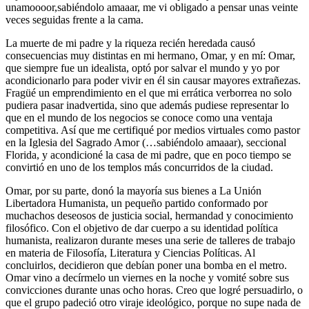
unamoooor,sabiéndolo amaaar, me vi obligado a pensar unas veinte
veces seguidas frente a la cama.
La muerte de mi padre y la riqueza recién heredada causó
consecuencias muy distintas en mi hermano, Omar, y en mí: Omar,
que siempre fue un idealista, optó por salvar el mundo y yo por
acondicionarlo para poder vivir en él sin causar mayores extrañezas.
Fragüé un emprendimiento en el que mi errática verborrea no solo
pudiera pasar inadvertida, sino que además pudiese representar lo
que en el mundo de los negocios se conoce como una ventaja
competitiva. Así que me certifiqué por medios virtuales como pastor
en la Iglesia del Sagrado Amor (…sabiéndolo amaaar), seccional
Florida, y acondicioné la casa de mi padre, que en poco tiempo se
convirtió en uno de los templos más concurridos de la ciudad.
Omar, por su parte, donó la mayoría sus bienes a La Unión
Libertadora Humanista, un pequeño partido conformado por
muchachos deseosos de justicia social, hermandad y conocimiento
filosófico. Con el objetivo de dar cuerpo a su identidad política
humanista, realizaron durante meses una serie de talleres de trabajo
en materia de Filosofía, Literatura y Ciencias Políticas. Al
concluirlos, decidieron que debían poner una bomba en el metro.
Omar vino a decírmelo un viernes en la noche y vomité sobre sus
convicciones durante unas ocho horas. Creo que logré persuadirlo, o
que el grupo padeció otro viraje ideológico, porque no supe nada de