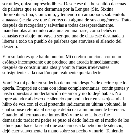
ser útiles, quizá imprescindibles. Desde ese día he sentido decenas
de palabras que se me derraman por la Lengua (Sic. Sixtina,
fluorexitina, tina, Conticinio, y teniendo un amooooor, sabiéndolo
amaaaaar) cada vez que favorezco a alguna de sus congéneres. Trato
después de recogerlas y salvarlas a todas desesperadamente,
mandándolas al mundo cada una en una frase, como bebés en
canastas río abajo; no vaya a ser que una de ellas esté destinada a
liberar a todo un pueblo de palabras que atraviese el silencio del
desierto.
El resultado es que hablo mucho. Mi cerebro funciona como un
esófago incompetente que produce una arcada inmediatamente
después de construir una idea y vomita frases irrelevantes
subsiguientes a la oración que realmente quería decir.
Vomité a mi padre en su lecho de muerte después de decirle que lo
quería. Empapé su cama con ideas complementarias, contingentes y
hasta opuestas a mi declaración de amor y no lo dejé hablar. No
logré atender al deseo de silencio que podía leer en sus ojos, ni al
hilito de voz con el cual pretendía indicarme su última voluntad, la
cual supuse referida al uso que debía dar a mi inminente herencia.
Cuando mi hermano me inmovilizó y me tapó la boca fue
demasiado tarde: mi padre se puso el dedo índice en el medio de los
labios para hacer la señal que asociamos a la petición de silencio,
dejó caer suavemente la mano sobre su pecho y murió. Teniendo