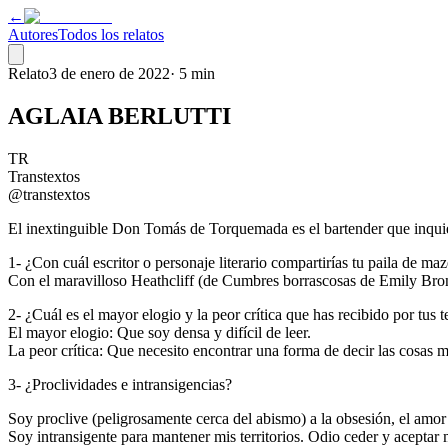
←
Autores
Todos los relatos
Relato
3 de enero de 2022
·
5 min
AGLAIA BERLUTTI
TR
Transtextos
@transtextos
El inextinguible Don Tomás de Torquemada es el bartender que inquiere
1- ¿Con cuál escritor o personaje literario compartirías tu paila de ma
Con el maravilloso Heathcliff (de Cumbres borrascosas de Emily Bro
2- ¿Cuál es el mayor elogio y la peor crítica que has recibido por tus t
El mayor elogio: Que soy densa y difícil de leer.
La peor crítica: Que necesito encontrar una forma de decir las cosas 
3- ¿Proclividades e intransigencias?
Soy proclive (peligrosamente cerca del abismo) a la obsesión, el amor
Soy intransigente para mantener mis territorios. Odio ceder y aceptar 