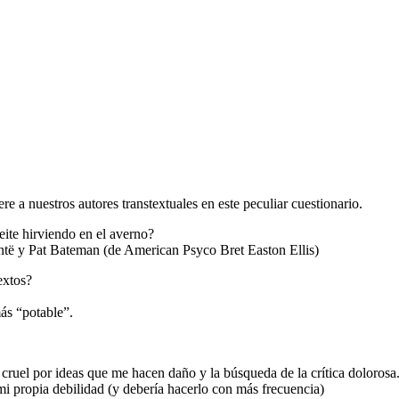
 a nuestros autores transtextuales en este peculiar cuestionario.
zeite hirviendo en el averno?
ntë y Pat Bateman (de American Psyco Bret Easton Ellis)
extos?
más “potable”.
 cruel por ideas que me hacen daño y la búsqueda de la crítica doloros
mi propia debilidad (y debería hacerlo con más frecuencia)