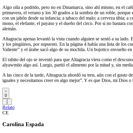
Algo olía a podrido, pero no en Dinamarca, sino ahí mismo, en el café 
primavera, el verano y los 30 grados a la sombra de un roble, porque
con un jabón desde su infancia; a tabaco del malo; a cerveza tibia; a c
mono, el elefante, el payaso y el dueño del circo. Por si no bastara co
alemán.
Altagracia apenas levantó la vista cuando alguien se sentó a su lado. 
y los pingüinos, por supuesto. En la página 4 había una lista de los 
Valiente” y el árabe sacó algo de su mochila. Un bojotico envuelto en
El rabito del ojo se inventó para que Altagracia viera como el desco
alyawmiio algo así. Luego, partió el alimento por la mitad y, sin media
A las cinco de la tarde, Altragracia abordó su tren, aún con el gusto
iguales y necesitamos creer en algo mejor”. Y es que Dios, mi Dios o 
0
Relato
CE
Carolina Espada