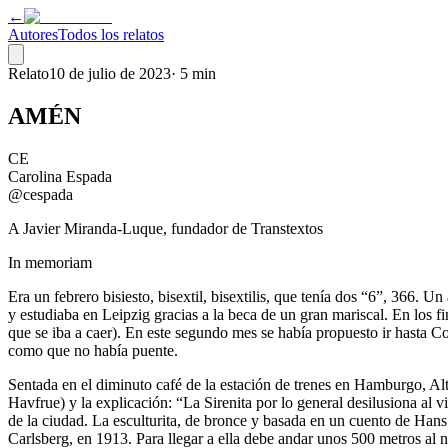
←
Autores
Todos los relatos
Relato
10 de julio de 2023
·
5 min
AMÉN
CE
Carolina Espada
@cespada
A Javier Miranda-Luque, fundador de Transtextos
In memoriam
Era un febrero bisiesto, bisextil, bisextilis, que tenía dos “6”, 366.
y estudiaba en Leipzig gracias a la beca de un gran mariscal. En los f
que se iba a caer). En este segundo mes se había propuesto ir hasta C
como que no había puente.
Sentada en el diminuto café de la estación de trenes en Hamburgo, Alta
Havfrue) y la explicación: “La Sirenita por lo general desilusiona al
de la ciudad. La esculturita, de bronce y basada en un cuento de Hans
Carlsberg, en 1913. Para llegar a ella debe andar unos 500 metros al 