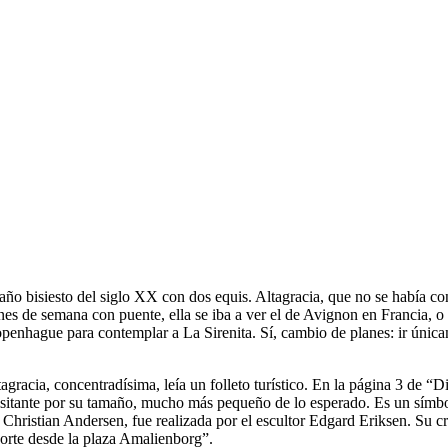
 Un año bisiesto del siglo XX con dos equis. Altagracia, que no se había
ines de semana con puente, ella se iba a ver el de Avignon en Francia, o 
openhague para contemplar a La Sirenita. Sí, cambio de planes: ir única
gracia, concentradísima, leía un folleto turístico. En la página 3 de “
 visitante por su tamaño, mucho más pequeño de lo esperado. Es un símbo
 Christian Andersen, fue realizada por el escultor Edgard Eriksen. Su c
norte desde la plaza Amalienborg”.