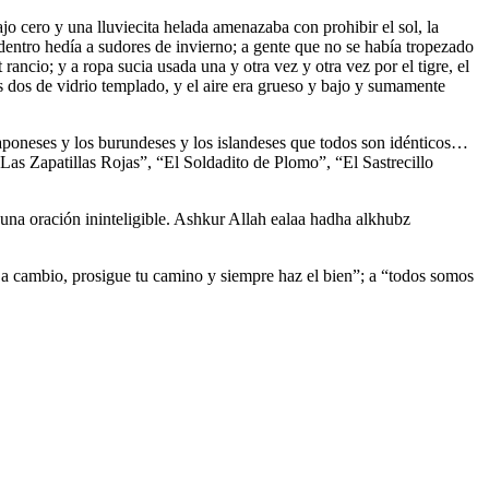
jo cero y una lluviecita helada amenazaba con prohibir el sol, la
entro hedía a sudores de invierno; a gente que no se había tropezado
rancio; y a ropa sucia usada una y otra vez y otra vez por el tigre, el
ras dos de vidrio templado, y el aire era grueso y bajo y sumamente
 japoneses y los burundeses y los islandeses que todos son idénticos…
Las Zapatillas Rojas”, “El Soldadito de Plomo”, “El Sastrecillo
una oración ininteligible. Ashkur Allah ealaa hadha alkhubz
a a cambio, prosigue tu camino y siempre haz el bien”; a “todos somos