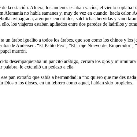
de la estación. Afuera, los andenes estaban vacíos, el viento soplaba ba
 en Alemania no había samanes y, muy de vez en cuando, hacía calor. Ad
ebolla avinagrada, arenques encurtidos, salchichas hervidas y sauerkraut 
n ello, los viajeros estaban apiñados entre dos paredes de ladrillos y ot
Era un árabe igualito a todos los árabes, que son como los chinos y los
cuentos de Andersen: “El Patito Feo”, “El Traje Nuevo del Emperador”, “
 papel marrón.
nocido desempaquetaba un pancito arábigo, cerrara los ojos y murmurara 
r palabra, le extendió un pedazo a ella.
 de ese pan extraño que sabía a hermandad; a “no quiero que me des nad
tu Dios o los dioses, en un febrero como aquel, habían sido propicios.