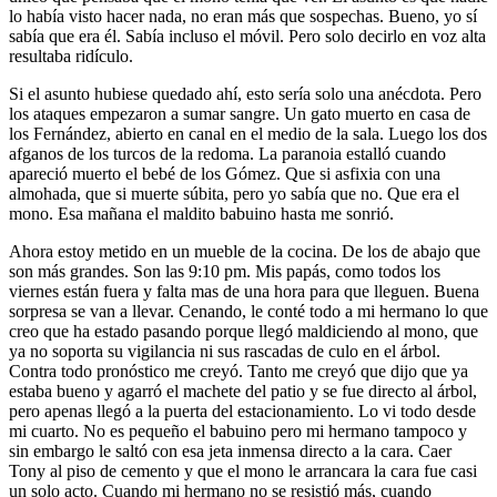
lo había visto hacer nada, no eran más que sospechas. Bueno, yo sí
sabía que era él. Sabía incluso el móvil. Pero solo decirlo en voz alta
resultaba ridículo.
Si el asunto hubiese quedado ahí, esto sería solo una anécdota. Pero
los ataques empezaron a sumar sangre. Un gato muerto en casa de
los Fernández, abierto en canal en el medio de la sala. Luego los dos
afganos de los turcos de la redoma. La paranoia estalló cuando
apareció muerto el bebé de los Gómez. Que si asfixia con una
almohada, que si muerte súbita, pero yo sabía que no. Que era el
mono. Esa mañana el maldito babuino hasta me sonrió.
Ahora estoy metido en un mueble de la cocina. De los de abajo que
son más grandes. Son las 9:10 pm. Mis papás, como todos los
viernes están fuera y falta mas de una hora para que lleguen. Buena
sorpresa se van a llevar. Cenando, le conté todo a mi hermano lo que
creo que ha estado pasando porque llegó maldiciendo al mono, que
ya no soporta su vigilancia ni sus rascadas de culo en el árbol.
Contra todo pronóstico me creyó. Tanto me creyó que dijo que ya
estaba bueno y agarró el machete del patio y se fue directo al árbol,
pero apenas llegó a la puerta del estacionamiento. Lo vi todo desde
mi cuarto. No es pequeño el babuino pero mi hermano tampoco y
sin embargo le saltó con esa jeta inmensa directo a la cara. Caer
Tony al piso de cemento y que el mono le arrancara la cara fue casi
un solo acto. Cuando mi hermano no se resistió más, cuando