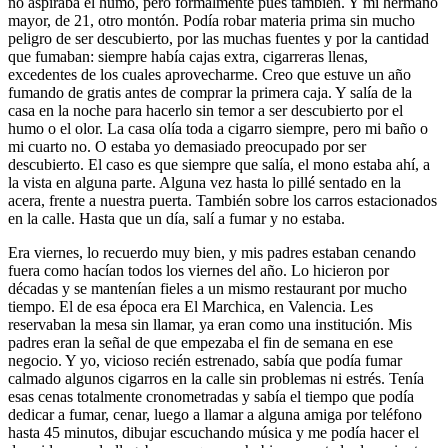
no aspiraba el humo, pero formalmente pues también. Y mi hermano
mayor, de 21, otro montón. Podía robar materia prima sin mucho
peligro de ser descubierto, por las muchas fuentes y por la cantidad
que fumaban: siempre había cajas extra, cigarreras llenas,
excedentes de los cuales aprovecharme. Creo que estuve un año
fumando de gratis antes de comprar la primera caja. Y salía de la
casa en la noche para hacerlo sin temor a ser descubierto por el
humo o el olor. La casa olía toda a cigarro siempre, pero mi baño o
mi cuarto no. O estaba yo demasiado preocupado por ser
descubierto. El caso es que siempre que salía, el mono estaba ahí, a
la vista en alguna parte. Alguna vez hasta lo pillé sentado en la
acera, frente a nuestra puerta. También sobre los carros estacionados
en la calle. Hasta que un día, salí a fumar y no estaba.
Era viernes, lo recuerdo muy bien, y mis padres estaban cenando
fuera como hacían todos los viernes del año. Lo hicieron por
décadas y se mantenían fieles a un mismo restaurant por mucho
tiempo. El de esa época era El Marchica, en Valencia. Les
reservaban la mesa sin llamar, ya eran como una institución. Mis
padres eran la señal de que empezaba el fin de semana en ese
negocio. Y yo, vicioso recién estrenado, sabía que podía fumar
calmado algunos cigarros en la calle sin problemas ni estrés. Tenía
esas cenas totalmente cronometradas y sabía el tiempo que podía
dedicar a fumar, cenar, luego a llamar a alguna amiga por teléfono
hasta 45 minutos, dibujar escuchando música y me podía hacer el