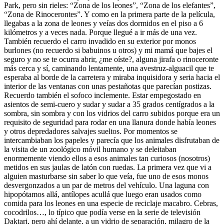
Park, pero sin rieles: “Zona de los leones”, “Zona de los elefantes”,
“Zona de Rinocerontes”. Y como en la primera parte de la película,
llegabas a la zona de leones y veías dos dormidos en el piso a 6
kilómetros y a veces nada. Porque llegué a ir más de una vez.
También recuerdo el carro invadido en su exterior por monos
burlones (no recuerdo si babuinos u otros) y mi mamá que bajes el
seguro y no se te ocurra abrir, ¿me oíste?, alguna jirafa o rinoceronte
más cerca y sí, caminando lentamente, una avestruz-alguacil que te
esperaba al borde de la carretera y miraba inquisidora y seria hacia el
interior de las ventanas con unas pestañotas que parecían postizas.
Recuerdo también el sofoco inclemente. Estar empegostado en
asientos de semi-cuero y sudar y sudar a 35 grados centígrados a la
sombra, sin sombra y con los vidrios del carro subidos porque era un
requisito de seguridad para rodar en una llanura donde había leones
y otros depredadores salvajes sueltos. Por momentos se
intercambiaban los papeles y parecía que los animales disfrutaban de
la visita de un zoológico móvil humano y se deleitaban
enormemente viendo ellos a esos animales tan curiosos (nosotros)
metidos en sus jaulas de latón con ruedas. La primera vez que vi a
alguien masturbarse sin saber lo que veía, fue uno de esos monos
desvergonzados a un par de metros del vehículo. Una laguna con
hipopótamos allá, antílopes acullá que luego eran usados como
comida para los leones en una especie de reciclaje macabro. Cebras,
cocodrilos…, lo típico que podía verse en la serie de televisión
Daktari, pero ahí delante, a un vidrio de separación, milagro de la