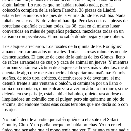
algún ladrón. Lo raro es que no habían robado nada, pero la
colección completa de la señora Farache, 38 piezas de Lladró,
estaba hecha añicos a los pies de la vitrina donde los exhibía. Nada
faltaba en la casa. Ni de valor ni baratija. Pero las costosas piezas de
porcelana española estaban todas, las 38, casi en el mismo lugar
convertidas en miles de pequeños pedazos, mezcladas todas en un
carísimo rompecabezas. El mono sabía dónde pegar y que doliera.
Los ataques arreciaron. Los rosales de la quinta de los Rodríguez
amanecieron arrancados un martes. Todas las rosas minuciosamente
desmenuzadas. El tanque de agua de la quinta de los Gómez, lleno
de raíces arrancadas de cuajo y caca de animal un jueves. Y mientras
la urbanización era víctima de ataques cada vez más violentos, me di
cuenta de algo que me estremeció al despertar una mañana: En mis
sueños, de todo tipo, eróticos, detectivescos o de aventura, si me
detenía frente a una ventana o balcón, si caminaba por un llano o
subía una montaña; donde alcanzara a ver un árbol o un muro, si me
detenía en ese paisaje, estaba ahí el babuino, quieto, rascándose o
limpiándose un colmillo con el pulgar, pero sin quitarme un ojo de
encima, diciéndome todas esas cosas terribles que me decía solo con
los ojos.
No podía decirle a nadie que sabía quién era el azote del Safari
Country Club. Y no podía porque no había pruebas. Yo no era el
único que pensaba que el mono tenía que ver. El asunto es que nadie