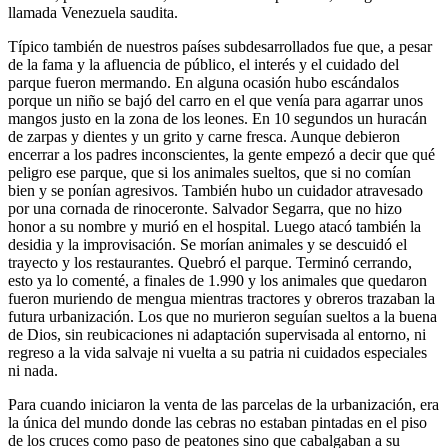
llamada Venezuela saudita.
Típico también de nuestros países subdesarrollados fue que, a pesar
de la fama y la afluencia de público, el interés y el cuidado del
parque fueron mermando. En alguna ocasión hubo escándalos
porque un niño se bajó del carro en el que venía para agarrar unos
mangos justo en la zona de los leones. En 10 segundos un huracán
de zarpas y dientes y un grito y carne fresca. Aunque debieron
encerrar a los padres inconscientes, la gente empezó a decir que qué
peligro ese parque, que si los animales sueltos, que si no comían
bien y se ponían agresivos. También hubo un cuidador atravesado
por una cornada de rinoceronte. Salvador Segarra, que no hizo
honor a su nombre y murió en el hospital. Luego atacó también la
desidia y la improvisación. Se morían animales y se descuidó el
trayecto y los restaurantes. Quebró el parque. Terminó cerrando,
esto ya lo comenté, a finales de 1.990 y los animales que quedaron
fueron muriendo de mengua mientras tractores y obreros trazaban la
futura urbanización. Los que no murieron seguían sueltos a la buena
de Dios, sin reubicaciones ni adaptación supervisada al entorno, ni
regreso a la vida salvaje ni vuelta a su patria ni cuidados especiales
ni nada.
Para cuando iniciaron la venta de las parcelas de la urbanización, era
la única del mundo donde las cebras no estaban pintadas en el piso
de los cruces como paso de peatones sino que cabalgaban a su