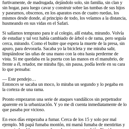
furtivamente, de madrugada, dejándolo solo, sin familia, sin clan y
sin hogar, para luego cavar y construir sobre las tumbas de sus hijos
y pasearnos, obscenos, en los aparatos esos de cuatro ruedas, los
mismos desde donde, al principio de todo, los veíamos a la distancia,
husmeando en sus vidas en el Safari.
Si salíamos temprano para ir al colegio, allí estaba, mirando. Volvía
de estudiar y tal vez había cambiado de árbol o de rama, pero seguía
cerca, mirando. Como el buitre que espera la muerte de la presa, sin
apuro, para devorarla. Sacaba yo la bicicleta y me miraba salir,
limpiándose las uñas de una mano con la otra hasta perderme de
vista. Si me quedaba en la puerta con las manos en el manubrio, de
frente a él, retador, me miraba fijo, sin pausa, podía leerle en su cara
lo que pensaba:
— Este pendejo…
Entonces se sacaba un moco, lo miraba un segundo y lo pegaba en
la corteza de una rama.
Pronto empezaron una serie de ataques vandálicos sin perpetrador
aparente en la urbanización. Y yo me di cuenta inmediatamente de lo
que pasaba por vicioso.
En esos días empezaba a fumar. Cerca de los 15 y solo por mal
ejemplo. Mi papá fumaba montón, mi mamá fumaba de mentiritas y