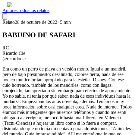
←
Autores
Todos los relatos
Relato
28 de octubre de 2022
·
5 min
BABUINO DE SAFARI
RC
Ricardo Cie
@ricardocie
Era como un perro de playa en versión mono. Igual a un mandril,
pero de bajo presupuesto: desaliñado, colores tierra, nada de ese
hocico multicolor tan apropiado para la estética Disney. Con ese
culo horrendo, también de los mandriles, como con llagas,
enrojecido, tan apreciado sin embargo para efectos de apareamiento.
Yo no sabía, ni tenía por qué saber, nada de esos individuos hasta la
mudanza. Empezaban los años noventa, además. Teníamos muy
poca información sobre casi cualquier cosa. Nada de internet. Todos
éramos más inteligentes que nuestros teléfonos y cuando me sentí
obligado a averiguar, me tocó ir hasta una Librería en Valencia
(Tecni-Ciencia) a hojear un libro como si lo fuera a comprar,
disimulando que no tenía un centavo para adquisiciones: “Animales
del mundo. Guía imprescindible”. Allí me enteré que lo que yo