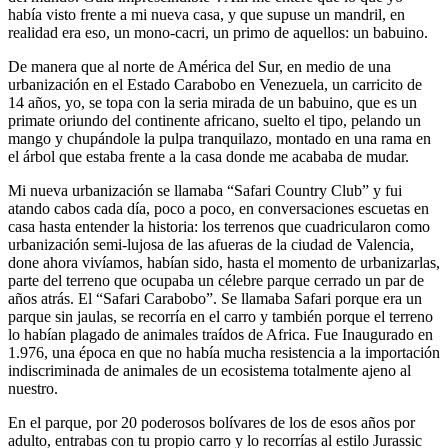
había visto frente a mi nueva casa, y que supuse un mandril, en
realidad era eso, un mono-cacri, un primo de aquellos: un babuino.
De manera que al norte de América del Sur, en medio de una
urbanización en el Estado Carabobo en Venezuela, un carricito de
14 años, yo, se topa con la seria mirada de un babuino, que es un
primate oriundo del continente africano, suelto el tipo, pelando un
mango y chupándole la pulpa tranquilazo, montado en una rama en
el árbol que estaba frente a la casa donde me acababa de mudar.
Mi nueva urbanización se llamaba “Safari Country Club” y fui
atando cabos cada día, poco a poco, en conversaciones escuetas en
casa hasta entender la historia: los terrenos que cuadricularon como
urbanización semi-lujosa de las afueras de la ciudad de Valencia,
done ahora vivíamos, habían sido, hasta el momento de urbanizarlas,
parte del terreno que ocupaba un célebre parque cerrado un par de
años atrás. El “Safari Carabobo”. Se llamaba Safari porque era un
parque sin jaulas, se recorría en el carro y también porque el terreno
lo habían plagado de animales traídos de Africa. Fue Inaugurado en
1.976, una época en que no había mucha resistencia a la importación
indiscriminada de animales de un ecosistema totalmente ajeno al
nuestro.
En el parque, por 20 poderosos bolívares de los de esos años por
adulto, entrabas con tu propio carro y lo recorrías al estilo Jurassic