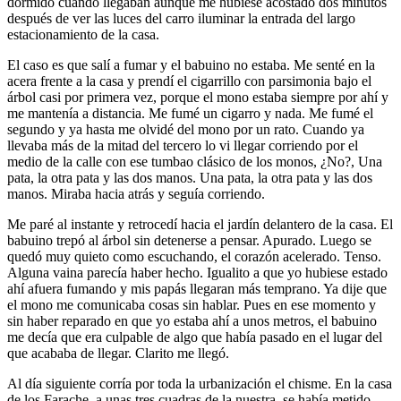
dormido cuando llegaban aunque me hubiese acostado dos minutos
después de ver las luces del carro iluminar la entrada del largo
estacionamiento de la casa.
El caso es que salí a fumar y el babuino no estaba. Me senté en la
acera frente a la casa y prendí el cigarrillo con parsimonia bajo el
árbol casi por primera vez, porque el mono estaba siempre por ahí y
me mantenía a distancia. Me fumé un cigarro y nada. Me fumé el
segundo y ya hasta me olvidé del mono por un rato. Cuando ya
llevaba más de la mitad del tercero lo vi llegar corriendo por el
medio de la calle con ese tumbao clásico de los monos, ¿No?, Una
pata, la otra pata y las dos manos. Una pata, la otra pata y las dos
manos. Miraba hacia atrás y seguía corriendo.
Me paré al instante y retrocedí hacia el jardín delantero de la casa. El
babuino trepó al árbol sin detenerse a pensar. Apurado. Luego se
quedó muy quieto como escuchando, el corazón acelerado. Tenso.
Alguna vaina parecía haber hecho. Igualito a que yo hubiese estado
ahí afuera fumando y mis papás llegaran más temprano. Ya dije que
el mono me comunicaba cosas sin hablar. Pues en ese momento y
sin haber reparado en que yo estaba ahí a unos metros, el babuino
me decía que era culpable de algo que había pasado en el lugar del
que acababa de llegar. Clarito me llegó.
Al día siguiente corría por toda la urbanización el chisme. En la casa
de los Farache, a unas tres cuadras de la nuestra, se había metido