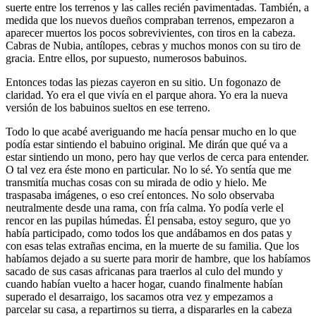
suerte entre los terrenos y las calles recién pavimentadas. También, a
medida que los nuevos dueños compraban terrenos, empezaron a
aparecer muertos los pocos sobrevivientes, con tiros en la cabeza.
Cabras de Nubia, antílopes, cebras y muchos monos con su tiro de
gracia. Entre ellos, por supuesto, numerosos babuinos.
Entonces todas las piezas cayeron en su sitio. Un fogonazo de
claridad. Yo era el que vivía en el parque ahora. Yo era la nueva
versión de los babuinos sueltos en ese terreno.
Todo lo que acabé averiguando me hacía pensar mucho en lo que
podía estar sintiendo el babuino original. Me dirán que qué va a
estar sintiendo un mono, pero hay que verlos de cerca para entender.
O tal vez era éste mono en particular. No lo sé. Yo sentía que me
transmitía muchas cosas con su mirada de odio y hielo. Me
traspasaba imágenes, o eso creí entonces. No solo observaba
neutralmente desde una rama, con fría calma. Yo podía verle el
rencor en las pupilas húmedas. Él pensaba, estoy seguro, que yo
había participado, como todos los que andábamos en dos patas y
con esas telas extrañas encima, en la muerte de su familia. Que los
habíamos dejado a su suerte para morir de hambre, que los habíamos
sacado de sus casas africanas para traerlos al culo del mundo y
cuando habían vuelto a hacer hogar, cuando finalmente habían
superado el desarraigo, los sacamos otra vez y empezamos a
parcelar su casa, a repartirnos su tierra, a dispararles en la cabeza