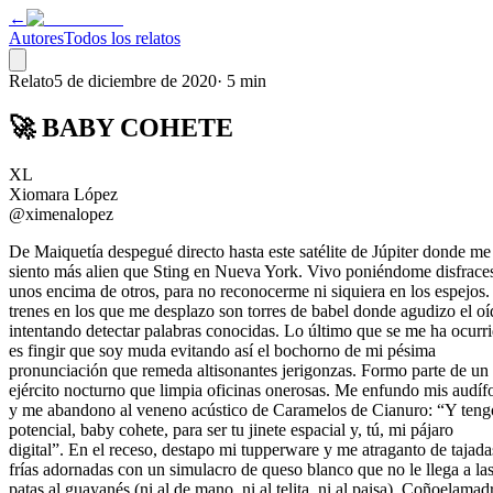
←
Autores
Todos los relatos
Relato
5 de diciembre de 2020
·
5 min
🚀 BABY COHETE
XL
Xiomara López
@ximenalopez
De Maiquetía despegué directo hasta este satélite de Júpiter donde me
siento más alien que Sting en Nueva York. Vivo poniéndome disfrace
unos encima de otros, para no reconocerme ni siquiera en los espejos.
trenes en los que me desplazo son torres de babel donde agudizo el o
intentando detectar palabras conocidas. Lo último que se me ha ocurr
es fingir que soy muda evitando así el bochorno de mi pésima
pronunciación que remeda altisonantes jerigonzas. Formo parte de un
ejército nocturno que limpia oficinas onerosas. Me enfundo mis audíf
y me abandono al veneno acústico de Caramelos de Cianuro: “Y teng
potencial, baby cohete, para ser tu jinete espacial y, tú, mi pájaro
digital”. En el receso, destapo mi tupperware y me atraganto de tajada
frías adornadas con un simulacro de queso blanco que no le llega a la
patas al guayanés (ni al de mano, ni al telita, ni al paisa). Coñoelamad