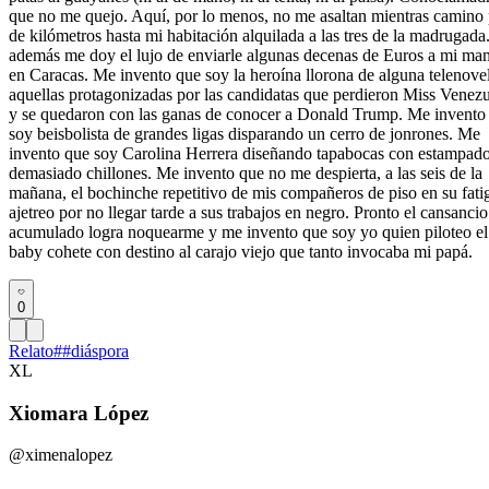
que no me quejo. Aquí, por lo menos, no me asaltan mientras camino 
de kilómetros hasta mi habitación alquilada a las tres de la madrugada
además me doy el lujo de enviarle algunas decenas de Euros a mi ma
en Caracas. Me invento que soy la heroína llorona de alguna telenove
aquellas protagonizadas por las candidatas que perdieron Miss Venez
y se quedaron con las ganas de conocer a Donald Trump. Me invento
soy beisbolista de grandes ligas disparando un cerro de jonrones. Me
invento que soy Carolina Herrera diseñando tapabocas con estampad
demasiado chillones. Me invento que no me despierta, a las seis de la
mañana, el bochinche repetitivo de mis compañeros de piso en su fati
ajetreo por no llegar tarde a sus trabajos en negro. Pronto el cansancio
acumulado logra noquearme y me invento que soy yo quien piloteo el
baby cohete con destino al carajo viejo que tanto invocaba mi papá.
0
Relato
#
#diáspora
XL
Xiomara López
@ximenalopez