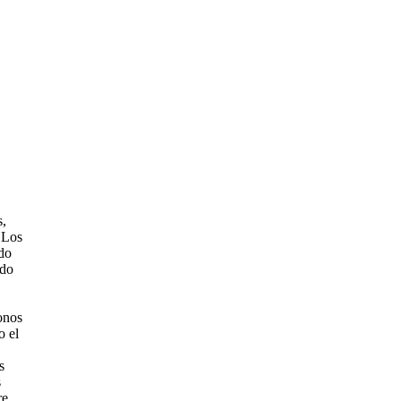
s,
 Los
ído
ido
onos
o el
s
s
re,