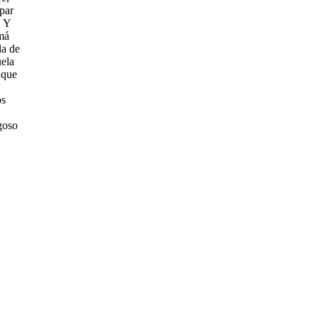
par
. Y
má
la de
uela
 que
os
goso