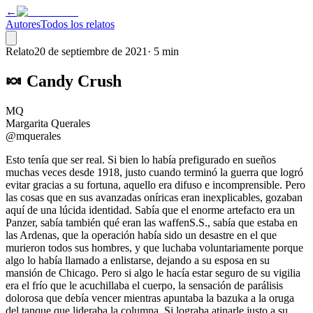
←
Autores
Todos los relatos
Relato
20 de septiembre de 2021
·
5 min
🍬 Candy Crush
MQ
Margarita Querales
@mquerales
Esto tenía que ser real. Si bien lo había prefigurado en sueños
muchas veces desde 1918, justo cuando terminó la guerra que logró
evitar gracias a su fortuna, aquello era difuso e incomprensible. Pero
las cosas que en sus avanzadas oníricas eran inexplicables, gozaban
aquí de una lúcida identidad. Sabía que el enorme artefacto era un
Panzer, sabía también qué eran las waffenS.S., sabía que estaba en
las Ardenas, que la operación había sido un desastre en el que
murieron todos sus hombres, y que luchaba voluntariamente porque
algo lo había llamado a enlistarse, dejando a su esposa en su
mansión de Chicago. Pero si algo le hacía estar seguro de su vigilia
era el frío que le acuchillaba el cuerpo, la sensación de parálisis
dolorosa que debía vencer mientras apuntaba la bazuka a la oruga
del tanque que lideraba la columna. Si lograba atinarle justo a su