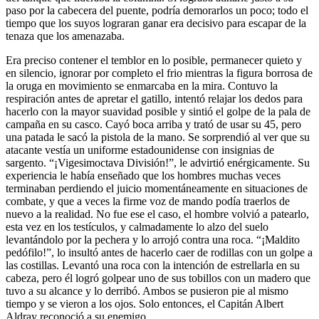
paso por la cabecera del puente, podría demorarlos un poco; todo el
tiempo que los suyos lograran ganar era decisivo para escapar de la
tenaza que los amenazaba.
Era preciso contener el temblor en lo posible, permanecer quieto y
en silencio, ignorar por completo el frio mientras la figura borrosa de
la oruga en movimiento se enmarcaba en la mira. Contuvo la
respiración antes de apretar el gatillo, intentó relajar los dedos para
hacerlo con la mayor suavidad posible y sintió el golpe de la pala de
campaña en su casco. Cayó boca arriba y trató de usar su 45, pero
una patada le sacó la pistola de la mano. Se sorprendió al ver que su
atacante vestía un uniforme estadounidense con insignias de
sargento. “¡Vigesimoctava División!”, le advirtió enérgicamente. Su
experiencia le había enseñado que los hombres muchas veces
terminaban perdiendo el juicio momentáneamente en situaciones de
combate, y que a veces la firme voz de mando podía traerlos de
nuevo a la realidad. No fue ese el caso, el hombre volvió a patearlo,
esta vez en los testículos, y calmadamente lo alzo del suelo
levantándolo por la pechera y lo arrojó contra una roca. “¡Maldito
pedófilo!”, lo insultó antes de hacerlo caer de rodillas con un golpe a
las costillas. Levantó una roca con la intención de estrellarla en su
cabeza, pero él logró golpear uno de sus tobillos con un madero que
tuvo a su alcance y lo derribó. Ambos se pusieron pie al mismo
tiempo y se vieron a los ojos. Solo entonces, el Capitán Albert
Aldray reconoció a su enemigo.