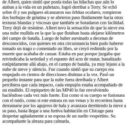
de Albert, quien sintió que ponía todas las hilachas que aún lo
ataban a la vida en un puñetazo, logró derribar a Terry. Se echó
sobre él y sus pulgares alcanzaron sus órbitas oculares, rompieron
dos burbujas de gelatina y se abrieron paso fluidamente hacia otras
texturas blandas y viscosas que también se horadaron con facilidad.
Terry dejó de resistirse. Albert tuvo la sensación de que la nieve era
una nube mullida en la que la que flotaban hasta alejarse kilómetros
del campo de batalla. Luego de haber asesinado a decenas de
desconocidos, con quienes en otra circunstancia bien pudo haberse
tomado un trago o comentado un libro, se creyó redimido por la
muerte que acababa de causar. Estaba en paz porque juzgaba que
reivindicaba la seriedad y el espanto del acto de matar, banalizado
estúpidamente allá abajo, en el campo de batalla, ya muy lejano a la
nube de nieve y silencio. Fue cuando sintió que su cuerpo era
empujado en cientos de direcciones distintas a la vez. Pasó un
pequeño instante para que la nube fuera derribada y Albert
percibiera que cada impacto, cada empujón estaba acompañado de
un estallido. El repiqueteo de las MP40 lo fue envolviendo
haciéndose cada vez más fuerte. Era como si su cuerpo se fusionara
con el ruido, como si este entrara en sus venas y lo recorriera hasta
derramarse por los agujeros de bala y avanzara derritiendo la nieve a
su paso, hasta llegar a una furtiva habitación en Chicago para
despertar agitadamente a su esposa de un sueño vespertino. Su
acompañante la abraza para calmarla.