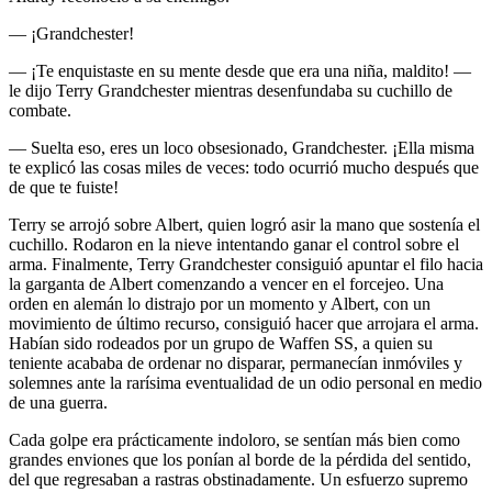
— ¡Grandchester!
— ¡Te enquistaste en su mente desde que era una niña, maldito! —
le dijo Terry Grandchester mientras desenfundaba su cuchillo de
combate.
— Suelta eso, eres un loco obsesionado, Grandchester. ¡Ella misma
te explicó las cosas miles de veces: todo ocurrió mucho después que
de que te fuiste!
Terry se arrojó sobre Albert, quien logró asir la mano que sostenía el
cuchillo. Rodaron en la nieve intentando ganar el control sobre el
arma. Finalmente, Terry Grandchester consiguió apuntar el filo hacia
la garganta de Albert comenzando a vencer en el forcejeo. Una
orden en alemán lo distrajo por un momento y Albert, con un
movimiento de último recurso, consiguió hacer que arrojara el arma.
Habían sido rodeados por un grupo de Waffen SS, a quien su
teniente acababa de ordenar no disparar, permanecían inmóviles y
solemnes ante la rarísima eventualidad de un odio personal en medio
de una guerra.
Cada golpe era prácticamente indoloro, se sentían más bien como
grandes enviones que los ponían al borde de la pérdida del sentido,
del que regresaban a rastras obstinadamente. Un esfuerzo supremo