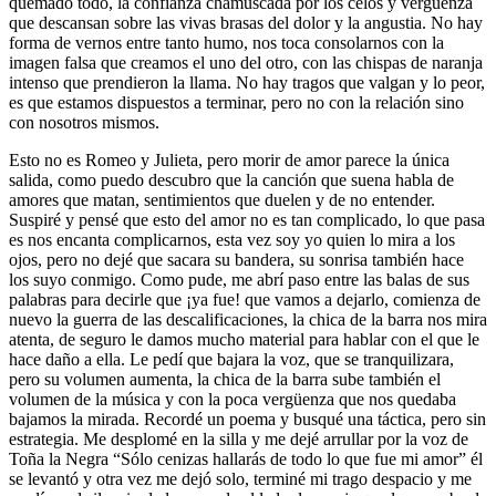
quemado todo, la confianza chamuscada por los celos y vergüenza
que descansan sobre las vivas brasas del dolor y la angustia. No hay
forma de vernos entre tanto humo, nos toca consolarnos con la
imagen falsa que creamos el uno del otro, con las chispas de naranja
intenso que prendieron la llama. No hay tragos que valgan y lo peor,
es que estamos dispuestos a terminar, pero no con la relación sino
con nosotros mismos.
Esto no es Romeo y Julieta, pero morir de amor parece la única
salida, como puedo descubro que la canción que suena habla de
amores que matan, sentimientos que duelen y de no entender.
Suspiré y pensé que esto del amor no es tan complicado, lo que pasa
es nos encanta complicarnos, esta vez soy yo quien lo mira a los
ojos, pero no dejé que sacara su bandera, su sonrisa también hace
los suyo conmigo. Como pude, me abrí paso entre las balas de sus
palabras para decirle que ¡ya fue! que vamos a dejarlo, comienza de
nuevo la guerra de las descalificaciones, la chica de la barra nos mira
atenta, de seguro le damos mucho material para hablar con el que le
hace daño a ella. Le pedí que bajara la voz, que se tranquilizara,
pero su volumen aumenta, la chica de la barra sube también el
volumen de la música y con la poca vergüenza que nos quedaba
bajamos la mirada. Recordé un poema y busqué una táctica, pero sin
estrategia. Me desplomé en la silla y me dejé arrullar por la voz de
Toña la Negra “Sólo cenizas hallarás de todo lo que fue mi amor” él
se levantó y otra vez me dejó solo, terminé mi trago despacio y me