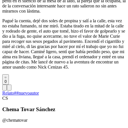
perdí en el silencio de la mesa de al lado, la pareja que la ocupaba, la
de la conversación interesante hace un rato salieron no sin antes
mirarnos con lástima.
Pagué la cuenta, dejé dos soles de propina y salí a la calle, esta vez
no estaba fumando, ni me miró. Estaba tirado en la mitad de la calle
y rodeado de gente, el auto que tomé, hizo el favor de golpearlo y se
dio a la fuga, no quise acercarme, no tuve el valor de Marie Curie
para recoger sus sesos pegados al pavimento. Encendí el cigarrillo y
miré al cielo, di las gracias por hacer por mí el trabajo que yo no fui
capaz de hacer. Caminé ligero, sentí que había perdido peso, que mi
alma era liviana, llegué a la casa, prendí el ordenador y entré en una
página de citas. Me lancé de nuevo a la aventura de encontrar un
amor usando como Nick Cenizas 45.
0
Relato
#
#nuevoautor
CS
Chema Tovar Sánchez
@chematovar