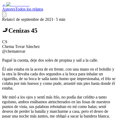
←
Autores
Todos los relatos
Relato
1 de septiembre de 2021
·
5 min
🚬Cenizas 45
CS
Chema Tovar Sánchez
@chematovar
Pagué la cuenta, deje dos soles de propina y salí a la calle.
Él aún estaba en la acera de en frente, con una mano en el bolsillo y
la otra la llevaba cada dos segundos a la boca para inhalar un
cigarrillo, de su boca le salía tanto humo que impresionaba, el frío se
colaba por mis huesos y como pude, arrastré mis pies hasta donde él
estaba.
Me miró a los ojos y sentí más frío, no podía dar crédito a tanto
egoísmo, ambos estábamos atrincherados en las fosas de nuestros
puntos de vista, sus palabras rebotaban en mí como balas; sentí
deseos de perder la batalla y marcharme a casa, pero el deseo de
pasar una noche más juntos, me obligó a sacar la bandera blanca.