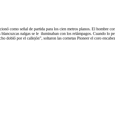
cionó como señal de partida para los cien metros planos. El hombre corr
as blancuzcas nalgas se le iluminaban con los relámpagos. Cuando lo perd
ho dobló por el callejón”, soltaron las cornetas Pioneer el coro encab