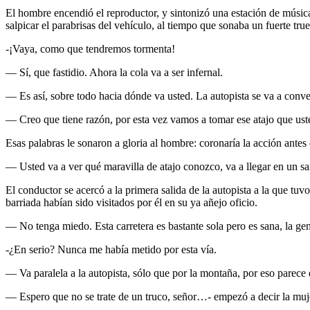
El hombre encendió el reproductor, y sintonizó una estación de música
salpicar el parabrisas del vehículo, al tiempo que sonaba un fuerte tru
-¡Vaya, como que tendremos tormenta!
— Sí, que fastidio. Ahora la cola va a ser infernal.
— Es así, sobre todo hacia dónde va usted. La autopista se va a conve
— Creo que tiene razón, por esta vez vamos a tomar ese atajo que us
Esas palabras le sonaron a gloria al hombre: coronaría la acción antes 
— Usted va a ver qué maravilla de atajo conozco, va a llegar en un s
El conductor se acercó a la primera salida de la autopista a la que tuv
barriada habían sido visitados por él en su ya añejo oficio.
— No tenga miedo. Esta carretera es bastante sola pero es sana, la gen
-¿En serio? Nunca me había metido por esta vía.
— Va paralela a la autopista, sólo que por la montaña, por eso parece 
— Espero que no se trate de un truco, señor…- empezó a decir la muje