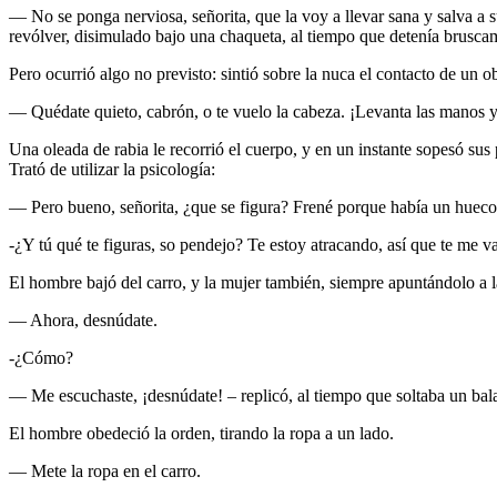
— No se ponga nerviosa, señorita, que la voy a llevar sana y salva a
revólver, disimulado bajo una chaqueta, al tiempo que detenía bruscam
Pero ocurrió algo no previsto: sintió sobre la nuca el contacto de un ob
— Quédate quieto, cabrón, o te vuelo la cabeza. ¡Levanta las manos y 
Una oleada de rabia le recorrió el cuerpo, y en un instante sopesó sus 
Trató de utilizar la psicología:
— Pero bueno, señorita, ¿que se figura? Frené porque había un hue
-¿Y tú qué te figuras, so pendejo? Te estoy atracando, así que te me va
El hombre bajó del carro, y la mujer también, siempre apuntándolo a l
— Ahora, desnúdate.
-¿Cómo?
— Me escuchaste, ¡desnúdate! – replicó, al tiempo que soltaba un ba
El hombre obedeció la orden, tirando la ropa a un lado.
— Mete la ropa en el carro.