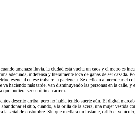
 cuando amenaza lluvia, la ciudad está vuelta un caos y el metro es incap
tima adecuada, indefensa y literalmente loca de ganas de ser cazada. Por
virtud esencial en ese trabajo: la paciencia. Se dedican a merodear el c
se va haciendo más tarde, van disminuyendo las personas en la calle, y 
a que pudiera ser su última carrera.
ntos descrito arriba, pero no había tenido suerte aún. El digital marcab
 abandonar el sitio, cuando, a la orilla de la acera, una mujer vestida 
 la señal de costumbre. Sin que mediara un instante, orilló el vehículo, 