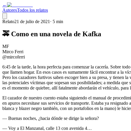
←
Autores
Todos los relatos
Relato
21 de julio de 2021
·
5 min
🚕 Como en una novela de Kafka
MF
Mirco Ferri
@mircoferri
6:45 de la tarde, la hora perfecta para comenzar la cacería. Sobre todo
que llamen hogar. En esos casos es sumamente fácil encontrar a la víc
Pero los cazadores furtivos saben escoger bien a su presa, y tienen la 
las potenciales víctimas que sopesan sus posibilidades; a medida que 
es el momento de quiebre, allí fatalmente abordarán el vehículo, para l
El cazador de nuestro cuento estaba siguiendo el manual de procedimie
en apuros necesitase sus servicios de transporte. Estaba ya resignado a
blanca y blazer negro también, con un portafolios en la mano) le hiciera
— Buenas noches, ¿hacia dónde se dirige la señora?
— Voy a El Manzanal, calle 13 con avenida 4…