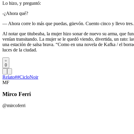
Lo hizo, y preguntó:
-¿Ahora qué?
— Ahora corre lo más que puedas, güevón. Cuento cinco y llevo tres.
Al notar que titubeaba, la mujer hizo sonar de nuevo su arma, que fun
venían transitando. La mujer se le quedó viendo, divertida, un rato: l
una estación de salsa brava. “Como en una novela de Kafka / el borrac
luces de la ciudad.
0
Relato
#
#CicloNoir
MF
Mirco Ferri
@mircoferri