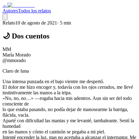
←
Autores
Todos los relatos
Relato
10 de agosto de 2021
·
5 min
🌙 Dos cuentos
MM
María Morado
@mmorado
Claro de luna
Una intensa punzada en el bajo vientre me despertó.
El dolor me hizo encoger y, todavía con los ojos cerrados, me llevé
instintivamente las manos a la tripa.
«No, no, no…» ―rogaba hacia mis adentros. Aun sin ser del todo
consciente de
lo que estaba pasando, no podía dejar de manosearme la barriga,
flácida, vacía.
Aparté con dificultad las mantas y me levanté, tambaleante. Sentí la
humedad
en las manos y cómo el camisón se pegaba a mi piel.
Intenté encender la luz, mas no acertaba a alcanzar el interruptor. Me