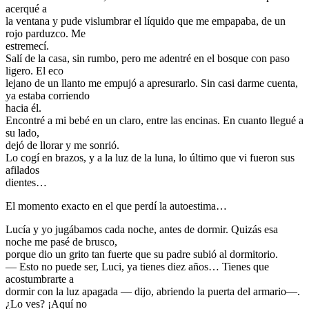
acerqué a
la ventana y pude vislumbrar el líquido que me empapaba, de un
rojo parduzco. Me
estremecí.
Salí de la casa, sin rumbo, pero me adentré en el bosque con paso
ligero. El eco
lejano de un llanto me empujó a apresurarlo. Sin casi darme cuenta,
ya estaba corriendo
hacia él.
Encontré a mi bebé en un claro, entre las encinas. En cuanto llegué a
su lado,
dejó de llorar y me sonrió.
Lo cogí en brazos, y a la luz de la luna, lo último que vi fueron sus
afilados
dientes…
El momento exacto en el que perdí la autoestima…
Lucía y yo jugábamos cada noche, antes de dormir. Quizás esa
noche me pasé de brusco,
porque dio un grito tan fuerte que su padre subió al dormitorio.
— Esto no puede ser, Luci, ya tienes diez años… Tienes que
acostumbrarte a
dormir con la luz apagada — dijo, abriendo la puerta del armario—.
¿Lo ves? ¡Aquí no