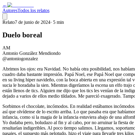
←
Autores
Todos los relatos
Relato
7 de junio de 2024
·
5 min
Duelo boreal
AM
Antonio González Mendiondo
@antoniogonzalez
Abrimos los ojos: era Navidad. No había otra posibilidad, nos habíam
cuadro daba bastante impresión. Papá Noel, ese Papá Noel que compen
en su living hiper navideño, con la boca abierta en una expresión ta
sucia le horadaba la sien. Mientras digeríamos la escena un elfo trajo
están llenos de tics. Alguien me dijo que los tics les venían de la in
dejado a varios de ellos medio tildados. Me pareció exagerado. Tampoc
Sorbimos el chocolate, incómodos. En realidad estábamos incómodos de
así que olvídense de lo escrito arriba. Lo que pasaba era que habíamos
infancia, como si la magia de la infancia estuviera abajo de una alfom
Yo dudaba pero, boludazo al fin y al cabo, por no arruinar la fiesta 
resultarían indigeribles. Al poco tiempo salimos. Llegamos, soportam
pasajes, el supuesto más pelotudo, hizo el viaje para llevarle tres kilo