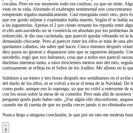
cocaína. Pero en ese momento todo era confuso, ya que no triste. Algun
viste en tu vida. Abortado el exabrupto sentimental nos concentramos en
rompiendo regalos maniáticamente. Casi enseguida entró otro, pero ést
que ese gordo infame y explotador había muerto. Según él se había suic
a las jugueterías. Apenas el 2 por ciento restante los repartía entre al
el elfo anti-navideño no se conmovía en absoluto por los problemas de 
enfurecido, le dio una cachetada, que pareció quedar vibrando en la ha
demasiado chocante. Pero al parecer entre los elfos se trata de una afre
quedamos callados, sin saber qué hacer. Cinco minutos después veíamo
diez pasos no giraron y dispararon sino que se siguieron alejando. Un
navideño, rogó que nos fuéramos, cosa que a todos nos pareció razona
duelistas mientras tanto, a unos trescientos metros uno del otro, segu
curiosamente se refleja en el Señor de los Anillos. Me afirmo en lo qu
Subimos a un trineo y tres horas después nos sentábamos en el avión 
del duelo de los elfos, ni se volvió a tocar el tema de la Navidad. D
como pudo, aunque eso lo supongo, ya que no volví a enterarme de na
con los sesos sobre la mesa de su comedor. Pero más allá de nosotros 
pregunto quién pudo haber sido. ¿Fue algún elfo disconforme, asquea
cuando me di cuenta de que no podía crecer jamás si no eliminaba ese 
Nunca llego a ninguna conclusión, lo que por un rato me molesta bas
0