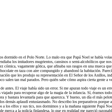
os dormido en el Polo Norte. Lo malo era que Papá Noel se había volad
diaba los imitadores mugrientos, cansinos o semi-alcohólicos que nos c
l vez cómica, vagamente gótica, que afinaba sus rasgos en una mueca qu
 chocolate en taza con aire compungido y abandonó la habitación. Parecía
dignación que les produjo su representación en El Señor de los Anillos, 
o salen tan mal parados. Pero quién sabe cómo aspira cierta gente a ve
 antes. El viaje había sido un error. Si me apuran todo viaje es un err
 viajado para recuperar algo de la magia de la infancia. Sí, éramos tod
bra y bastara levantarla para que aparezca. Y bueno, un día el más pelo
de los demás aplaudí entusiasmado. No describo los preparativos porque 
os a los elfos y sus tics, nos dormimos y a la mañana siguiente Papá N
s de merca a la policía finlandesa, lo que en realidad me pareció razonab