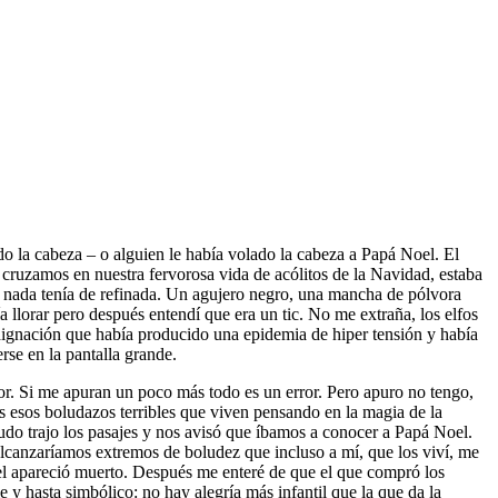
o la cabeza – o alguien le había volado la cabeza a Papá Noel. El
ruzamos en nuestra fervorosa vida de acólitos de la Navidad, estaba
e nada tenía de refinada. Un agujero negro, una mancha de pólvora
 llorar pero después entendí que era un tic. No me extraña, los elfos
indignación que había producido una epidemia de hiper tensión y había
rse en la pantalla grande.
or. Si me apuran un poco más todo es un error. Pero apuro no tengo,
os esos boludazos terribles que viven pensando en la magia de la
tudo trajo los pasajes y nos avisó que íbamos a conocer a Papá Noel.
alcanzaríamos extremos de boludez que incluso a mí, que los viví, me
oel apareció muerto. Después me enteré de que el que compró los
le y hasta simbólico: no hay alegría más infantil que la que da la