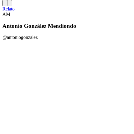
Relato
AM
Antonio González Mendiondo
@antoniogonzalez