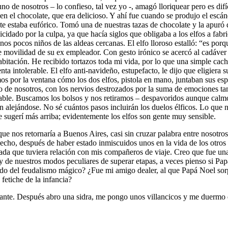
o de nosotros – lo confieso, tal vez yo -, amagó lloriquear pero es difí
 el chocolate, que era delicioso. Y ahí fue cuando se produjo el escánda
e estaba eufórico. Tomó una de nuestras tazas de chocolate y la apuró 
idado por la culpa, ya que hacía siglos que obligaba a los elfos a fabr
gunos pocos niños de las aldeas cercanas. El elfo lloroso estalló: “es porq
movilidad de su ex empleador. Con gesto irónico se acercó al cadáver de
bitación. He recibido tortazos toda mi vida, por lo que una simple cach
nta intolerable. El elfo anti-navideño, estupefacto, le dijo que eligiera s
s por la ventana cómo los dos elfos, pistola en mano, juntaban sus esp
o de nosotros, con los nervios destrozados por la suma de emociones tan 
ble. Buscamos los bolsos y nos retiramos – despavoridos aunque calmos
ían alejándose. No sé cuántos pasos incluirán los duelos élficos. Lo que
e sugerí más arriba; evidentemente los elfos son gente muy sensible.
que nos retornaría a Buenos Aires, casi sin cruzar palabra entre nosotr
e hecho, después de haber estado inmiscuidos unos en la vida de los otr
da que tuviera relación con mis compañeros de viaje. Creo que fue una
y de nuestros modos peculiares de superar etapas, a veces pienso si Pap
do del feudalismo mágico? ¿Fue mi amigo dealer, al que Papá Noel sorpr
fetiche de la infancia?
tante. Después abro una sidra, me pongo unos villancicos y me duermo 