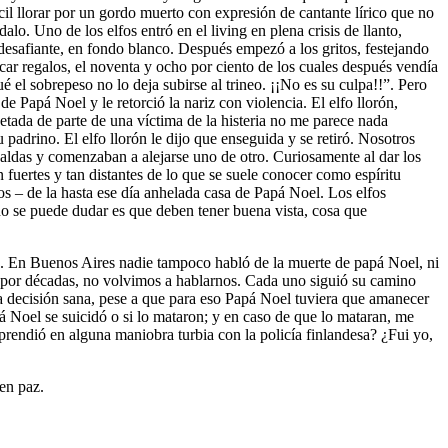
cil llorar por un gordo muerto con expresión de cantante lírico que no
lo. Uno de los elfos entró en el living en plena crisis de llanto,
desafiante, en fondo blanco. Después empezó a los gritos, festejando
icar regalos, el noventa y ocho por ciento de los cuales después vendía
ué el sobrepeso no lo deja subirse al trineo. ¡¡No es su culpa!!”. Pero
 Papá Noel y le retorció la nariz con violencia. El elfo llorón,
etada de parte de una víctima de la histeria no me parece nada
u padrino. El elfo llorón le dijo que enseguida y se retiró. Nosotros
aldas y comenzaban a alejarse uno de otro. Curiosamente al dar los
fuertes y tan distantes de lo que se suele conocer como espíritu
 – de la hasta ese día anhelada casa de Papá Noel. Los elfos
 no se puede dudar es que deben tener buena vista, cosa que
os. En Buenos Aires nadie tampoco habló de la muerte de papá Noel, ni
os por décadas, no volvimos a hablarnos. Cada uno siguió su camino
 decisión sana, pese a que para eso Papá Noel tuviera que amanecer
á Noel se suicidó o si lo mataron; y en caso de que lo mataran, me
endió en alguna maniobra turbia con la policía finlandesa? ¿Fui yo,
en paz.