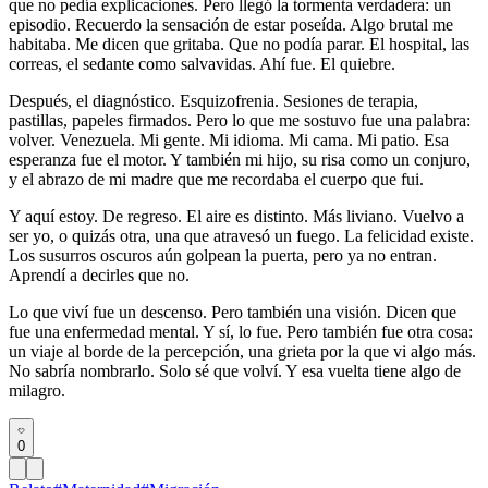
que no pedía explicaciones. Pero llegó la tormenta verdadera: un
episodio. Recuerdo la sensación de estar poseída. Algo brutal me
habitaba. Me dicen que gritaba. Que no podía parar. El hospital, las
correas, el sedante como salvavidas. Ahí fue. El quiebre.
Después, el diagnóstico. Esquizofrenia. Sesiones de terapia,
pastillas, papeles firmados. Pero lo que me sostuvo fue una palabra:
volver. Venezuela. Mi gente. Mi idioma. Mi cama. Mi patio. Esa
esperanza fue el motor. Y también mi hijo, su risa como un conjuro,
y el abrazo de mi madre que me recordaba el cuerpo que fui.
Y aquí estoy. De regreso. El aire es distinto. Más liviano. Vuelvo a
ser yo, o quizás otra, una que atravesó un fuego. La felicidad existe.
Los susurros oscuros aún golpean la puerta, pero ya no entran.
Aprendí a decirles que no.
Lo que viví fue un descenso. Pero también una visión. Dicen que
fue una enfermedad mental. Y sí, lo fue. Pero también fue otra cosa:
un viaje al borde de la percepción, una grieta por la que vi algo más.
No sabría nombrarlo. Solo sé que volví. Y esa vuelta tiene algo de
milagro.
0