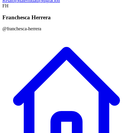
Relato
#
Maternidad
#
Migración
FH
Franchesca Herrera
@franchesca-herrera