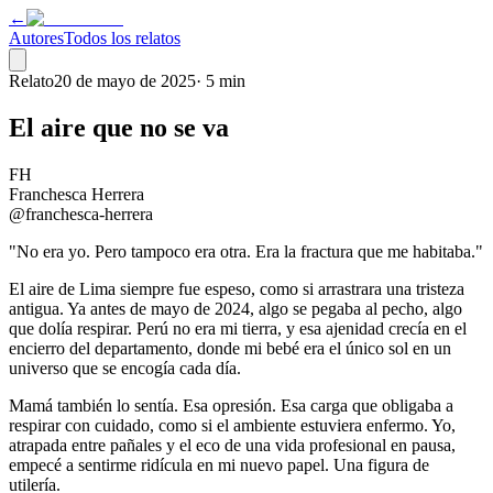
←
Autores
Todos los relatos
Relato
20 de mayo de 2025
·
5 min
El aire que no se va
FH
Franchesca Herrera
@franchesca-herrera
"No era yo. Pero tampoco era otra. Era la fractura que me habitaba."
El aire de Lima siempre fue espeso, como si arrastrara una tristeza
antigua. Ya antes de mayo de 2024, algo se pegaba al pecho, algo
que dolía respirar. Perú no era mi tierra, y esa ajenidad crecía en el
encierro del departamento, donde mi bebé era el único sol en un
universo que se encogía cada día.
Mamá también lo sentía. Esa opresión. Esa carga que obligaba a
respirar con cuidado, como si el ambiente estuviera enfermo. Yo,
atrapada entre pañales y el eco de una vida profesional en pausa,
empecé a sentirme ridícula en mi nuevo papel. Una figura de
utilería.