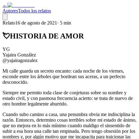
←
Autores
Todos los relatos
Relato
16 de agosto de 2021
·
5 min
💘HISTORIA DE AMOR
YG
Yajaira González
@yajairagonzalez
Mi calle guarda un secreto encanto: cada noche de los viernes,
esconde entre los árboles que bordean sus aceras, a un perfecto
desconocido.
Siempre me permito toda clase de conjeturas sobre su nombre y
estado civil, y con pasmosa frecuencia acierto: se trata de nuevo de
otro hombre legalmente aburrido.
Cuando subo camino a casa, una penumbra obvia me indisciplina la
razón. Entonces, determino cosas terribles sobre mi estado de ánimo,
que no mejora en lo más mínimo cuando maldigo el sinsentido de
subir a esa hora una calle tan empinada. Pero tengo obsesión por los
nombres y, por algún motivo que me incapacita para traicionar las