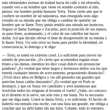
más elementales normas de lealtad hacia mi calle y mi obsesión,
cuando veo a un hombre que viene en sentido contrario al mío,
pienso: ese hombre podría llamarse Terry. Tiene cierto aire que le
confiere un nombre de tal naturaleza, mas enseguida noto algo
extraño en su mirada que me obliga a cambiar de opinión: un
hombre que se llame Terry jamás tendría una mirada tan insincera.
Seguro se llama Santiago o Zacarías, pero la posición de sus manos,
su paso lento, acaimanado, y el color de sus cabellos me hacen
dudar. Así que decido obviar el tinte de desaprensión de su mirada y
le llamo Terry. Un solo error no basta para perder la identidad, en
consecuencia, lo detengo y le digo:
— Terry, es usted en extremo cruel. Lo suficiente para mover mi
sentido de precaución. ¿Es cierto que acostumbra regalar rosas
tristes a las damas, mientras les dice cosas dulces sin pronunciar
palabras? ¿Es verdad que tiene largos y hermosos dedos con los que
enreda cualquier intento de acercamiento, proponiendo distancias?
¿Vivió doce años en Bélgica y vio allí girasoles tan grandes que
parecían lunas caídas danzantes? ¿Es verdad que en París se
desmayó, y que en Suiza vio catedrales y aves luminosas que
resolvían todos los enigmas al levantar el vuelo? ¿Sabe, no conozco
ni el desierto ni la nieve, tan solo esto y me basta. No es necesario
que me diga nada. Usted se llama Terry, y es suficiente. El hecho de
haberlo encontrado esta noche, con una luna tan grande, me obliga a
concluir que no debí haber ido tan lejos. Créame, todo lo estropeo.