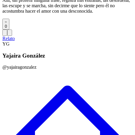
Allí, sin proferir ninguna frase, registra mis entrañas, las desordena,
las escupe y se marcha, sin decirme que lo siente pero él no
acostumbra hacer el amor con una desconocida.
0
Relato
YG
Yajaira González
@yajairagonzalez