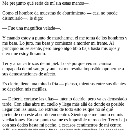
Me pregunto qué sería de mí sin estas manos—.
Como el hombre da muestras de aburrimiento — casi no puede
disimularlo—, le digo:
— Fue una magnífica velada—.
Y cuando estoy a punto de marcharme, él me toma de los hombros y
me besa. Lo juro, me besa y comienza a morder mi frente. Al
principio no se siente, pero luego algo tibio baja hasta mis ojos y
creo que estoy llorando.
Terry arranca trozos de mi piel. Lo sé porque veo su camisa
empapada de mi sangre y aun así me resulta imposible oponerme a
sus demostraciones de afecto.
Es cierto, tiene una mirada fría — pienso, mientras entre sus dientes
se despiden mis mejillas.
— Debería cortarse las uñas— intento decirle, pero ya es demasiado
tarde. Con ellas abre mi cuello y llega más allá de donde es posible
llegar con las uñas. Lo extraño de todo esto es que no sé qué
pretende con este absurdo encuentro. Siento que me hundo en mis
vacilaciones. En ese punto ya me es imposible retroceder. Terry baja
con sus dedos hasta mi pecho, a escasos centímetros de mi centro.