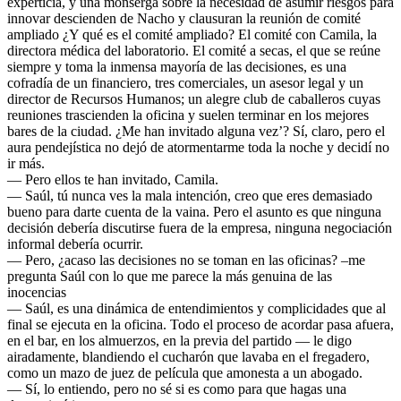
experticia, y una monserga sobre la necesidad de asumir riesgos para
innovar descienden de Nacho y clausuran la reunión de comité
ampliado ¿Y qué es el comité ampliado? El comité con Camila, la
directora médica del laboratorio. El comité a secas, el que se reúne
siempre y toma la inmensa mayoría de las decisiones, es una
cofradía de un financiero, tres comerciales, un asesor legal y un
director de Recursos Humanos; un alegre club de caballeros cuyas
reuniones trascienden la oficina y suelen terminar en los mejores
bares de la ciudad. ¿Me han invitado alguna vez’? Sí, claro, pero el
aura pendejística no dejó de atormentarme toda la noche y decidí no
ir más.
— Pero ellos te han invitado, Camila.
— Saúl, tú nunca ves la mala intención, creo que eres demasiado
bueno para darte cuenta de la vaina. Pero el asunto es que ninguna
decisión debería discutirse fuera de la empresa, ninguna negociación
informal debería ocurrir.
— Pero, ¿acaso las decisiones no se toman en las oficinas? –me
pregunta Saúl con lo que me parece la más genuina de las
inocencias
— Saúl, es una dinámica de entendimientos y complicidades que al
final se ejecuta en la oficina. Todo el proceso de acordar pasa afuera,
en el bar, en los almuerzos, en la previa del partido — le digo
airadamente, blandiendo el cucharón que lavaba en el fregadero,
como un mazo de juez de película que amonesta a un abogado.
— Sí, lo entiendo, pero no sé si es como para que hagas una