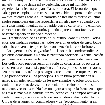
— dice el muy imbécil con una sonrisita conciliadora hacia Nacho,
mi jefe—, es que desde mi experiencia, desde mi humilde
experiencia, la lectura en pantalla es otra cosa. El lector tiene que
saber, por ejemplo, que este es un aspecto bien importante del texto
— dice mientras señala a un parrafito de tres líneas escrito en letras
azules primorosas que me recuerdan a un silabario y a Juanito que
ama a su mamá mientras corre rápido con su carro rojo—, entonces
el recurso técnico es separarlo, ponerlo aparte en otra fuente, con
bastante espacio en blanco alrededor.
— El recurso técnico es escribir el subtítulo “conclusiones”. Todos
ellos son médicos psiquiatras, todos leyeron estudios de caso, todos
saben lo conveniente que es leer con atención las conclusiones.
— Lo leyeron en físico, ¿verdad? — la sonrisita condescendiente
pretende demostrarle a Nacho la profunda paciencia, la actualización
permanente y la creatividad disruptiva de su gerente de mercadeo.
Los epilépticos pueden sentir una serie de cosas antes de perder la
consciencia en una crisis: pueden ver luces, puntos, escuchar voces,
sentir miedo… A mí me pasa algo parecido con la estupidez, siento
algo premonitorio a una pendejada. Es un brillo particular en la
mirada, un enlentecimiento de los movimientos y, sobre todo, algo
cantarín en el tono de voz del comentario introductorio. En ese
momento veo todos en Nacho: un ligero amusgar, la forma en la que
se lleva la mano a la barbilla, un “bueeeno en los tiempos actuales”
cantarinísimo y cómplice de la sonrisa condescendiente de Claudio.
Un par de argumentos conciliadores y de “reconocimiento” a mi