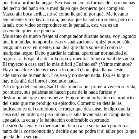
una boca profunda, negra. Se disuelve en las formas de las manchas
del techo del baño en la medida en que despierto por completo.
Yazco ahí boca arriba, no sé cómo llegué ni por qué. Me levanto
lentamente y me lavo la cara, pienso que ha sido un sueño, pero en
la sala otro video se reproduce en la pantalla, esta vez es un
jovencito quien me penetra.
Me siento de nuevo frente al computador durante horas, voy logrado
una inmunidad temporal a esas visualizaciones, quizá porque sólo
tengo una cosa en mente, una idea que flota sobre mí como la
mariposa negra. Debo guardar la calma, aparentar normalidad al
regresar al hospital a dejar la ropa y mientras traigo a Saúl de vuelta.
El trayecto a casa será lo más difícil ¿Cuánto es? ¿Veinte minutos?
Hay unos doce videos más en lo que el chantajista llama “este
adelanto que te mando”. Los veo y no siento nada. Eso es lo que
hay más allá del horror absoluto: nada.
A lo largo del camino, Saúl habla mucho por primera vez en su vida,
por suerte, sus palabras se hacen parte de la nada furiosa y
deslumbrante que me envuelve. Finjo que mi turbación es producto
del susto que me produjo su episodio. Comento en detalle las
indicaciones del cardiólogo, le ruego que descanse, le digo que la
casa está en orden: el piso limpio, la silla levantada, el computador
apagado, la cena y la habitación confortable esperando.
Le sirvo la cena y la medicación, llamo a su socio para ponerlo al
tanto de la costocondritis y decirle que no podrá ir al taller por lo que
queda de la semana.