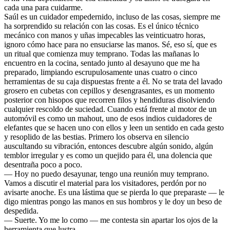
cada una para cuidarme.
Saúl es un cuidador empedernido, incluso de las cosas, siempre me
ha sorprendido su relación con las cosas. Es el único técnico
mecánico con manos y uñas impecables las veinticuatro horas,
ignoro cómo hace para no ensuciarse las manos. Sé, eso sí, que es
un ritual que comienza muy temprano. Todas las mañanas lo
encuentro en la cocina, sentado junto al desayuno que me ha
preparado, limpiando escrupulosamente unas cuatro o cinco
herramientas de su caja dispuestas frente a él. No se trata del lavado
grosero en cubetas con cepillos y desengrasantes, es un momento
posterior con hisopos que recorren filos y hendiduras disolviendo
cualquier rescoldo de suciedad. Cuando está frente al motor de un
automóvil es como un mahout, uno de esos indios cuidadores de
elefantes que se hacen uno con ellos y leen un sentido en cada gesto
y resoplido de las bestias. Primero los observa en silencio
auscultando su vibración, entonces descubre algún sonido, algún
temblor irregular y es como un quejido para él, una dolencia que
desentraña poco a poco.
— Hoy no puedo desayunar, tengo una reunión muy temprano.
Vamos a discutir el material para los visitadores, perdón por no
avisarte anoche. Es una lástima que se pierda lo que preparaste — le
digo mientras pongo las manos en sus hombros y le doy un beso de
despedida.
— Suerte. Yo me lo como — me contesta sin apartar los ojos de la
herramienta que lustra.