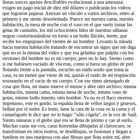
líneas soeces apenas descifrables evolucionan a una amenaza:
exigen un pago inicial de diez mil dólares o publicarán los videos
que lograron jaquear. Anexan un vínculo a varios archivos, entro al
primero y me siento desorientada. Parece ser nuestra cama, nuestra
habitación, la mesa de noche con el vaso en el que suelo tomar las
gotas de cannabis, los mil ochocientos hilos de nuestras sábanas
negras contorsionándose en torno a un bulto flácido, inerte, que
recibe los empujones del vientre de un hombre. Levanto la mirada
hacia nuestra habitación tratando de encontrar un signo que me diga
que no es la misma del video y que esa gelatina que palpita con los
enviones del hombre no es mi cuerpo, pero no lo hay. Siento como
si me hubiesen vaciado de vísceras, como si fuera un globo de piel
flotando frente a la pantalla, escucho un ruido sordo que toma la
casa, es un rumor que viene de mí, quizás el ruido de mi respiración
resonando en el vacío de mi cuerpo. Con ese ritmo aletargado de
cosa que flota, mi mano mueve el mouse y abre otro archivo; misma
habitación, misma cama, misma mesa de noche, mismo vaso de
gotas, mismo bulto muerto, otro hombre. Ya no es el flaco moreno
impetuoso, este es gordo, la espalda llena de vellos largos y gruesos,
brillan por el sudor. Es lento, lame la cara de la cosa en la cama y el
camarógrafo le dice que no lo haga: “sólo cógela”, es la voz de Saúl.
Siento náuseas y el globo que era se llena de plomo y cae al suelo.
Muchas caras me ven, caras horrendas dibujadas al claroscuro, se
transforman en otros rostros, se desdibujan, se fusionan y llegan a
fundirse en una mariposa con alas filosas que flota sobre mí, abre