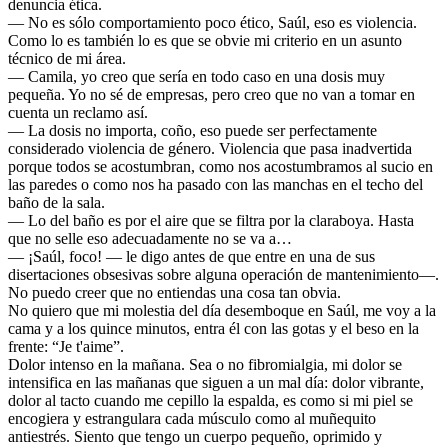
denuncia ética.
— No es sólo comportamiento poco ético, Saúl, eso es violencia.
Como lo es también lo es que se obvie mi criterio en un asunto
técnico de mi área.
— Camila, yo creo que sería en todo caso en una dosis muy
pequeña. Yo no sé de empresas, pero creo que no van a tomar en
cuenta un reclamo así.
— La dosis no importa, coño, eso puede ser perfectamente
considerado violencia de género. Violencia que pasa inadvertida
porque todos se acostumbran, como nos acostumbramos al sucio en
las paredes o como nos ha pasado con las manchas en el techo del
baño de la sala.
— Lo del baño es por el aire que se filtra por la claraboya. Hasta
que no selle eso adecuadamente no se va a…
— ¡Saúl, foco! — le digo antes de que entre en una de sus
disertaciones obsesivas sobre alguna operación de mantenimiento—.
No puedo creer que no entiendas una cosa tan obvia.
No quiero que mi molestia del día desemboque en Saúl, me voy a la
cama y a los quince minutos, entra él con las gotas y el beso en la
frente: “Je t'aime”.
Dolor intenso en la mañana. Sea o no fibromialgia, mi dolor se
intensifica en las mañanas que siguen a un mal día: dolor vibrante,
dolor al tacto cuando me cepillo la espalda, es como si mi piel se
encogiera y estrangulara cada músculo como al muñequito
antiestrés. Siento que tengo un cuerpo pequeño, oprimido y