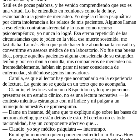
Saúl es de pocas palabras, y he venido comprendiendo que eso es
una virtud. Lo he entendido en reuniones como la de hoy,
escuchando a la gente de mercadeo. Yo dejé la clínica psiquiátrica
por cierta intolerancia a los relatos de mis pacientes. Algunos llaman
a eso efecto contratransferencial y lo usan como recurso
psicoterapéutico, yo nunca lo logré. Esa eterna repetición de las
circunstancias que te joden en la vida, esa muerte sostenida, me
fastidiaba. Lo más ético que pude hacer fue abandonar la consulta y
convertirme en asesora médica de un laboratorio. No fue una buena
idea, porque aquellos pacientes alguna consciencia de su estupidez
tenían y por eso iban a consulta, mis compañeros de mercadeo no.
Irremediablemente, hablan sin parar ni tener consciencia de
enfermedad, sintiéndose genios innovadores.
— Camila, es que al lector hay que acompañarlo en la experiencia
de lectura. La gente no se queda en un texto que no acompaña.
— Claudio, el texto es sobre una Risperidona y lo que queremos
presentar es un estudio clínico, no es una lectura recreativa — le
contesto mientras estrangulo con mi índice y mi pulgar a un
muñequito antiestrés de gomaespuma.
— Dame un instante, déjame que te explique algo sobre las bases de
neuromarketing que están detrás de esto. El cerebro no es todo
racionalidad, hay un componente afectivo que…
— Claudio, yo soy médico psiquiatra — interrumpo.
— En ningún momento quiero poner en entredicho tu Know-How