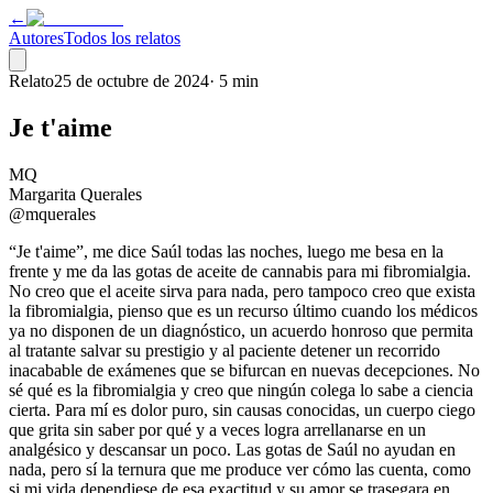
←
Autores
Todos los relatos
Relato
25 de octubre de 2024
·
5 min
Je t'aime
MQ
Margarita Querales
@mquerales
“Je t'aime”, me dice Saúl todas las noches, luego me besa en la
frente y me da las gotas de aceite de cannabis para mi fibromialgia.
No creo que el aceite sirva para nada, pero tampoco creo que exista
la fibromialgia, pienso que es un recurso último cuando los médicos
ya no disponen de un diagnóstico, un acuerdo honroso que permita
al tratante salvar su prestigio y al paciente detener un recorrido
inacabable de exámenes que se bifurcan en nuevas decepciones. No
sé qué es la fibromialgia y creo que ningún colega lo sabe a ciencia
cierta. Para mí es dolor puro, sin causas conocidas, un cuerpo ciego
que grita sin saber por qué y a veces logra arrellanarse en un
analgésico y descansar un poco. Las gotas de Saúl no ayudan en
nada, pero sí la ternura que me produce ver cómo las cuenta, como
si mi vida dependiese de esa exactitud y su amor se trasegara en