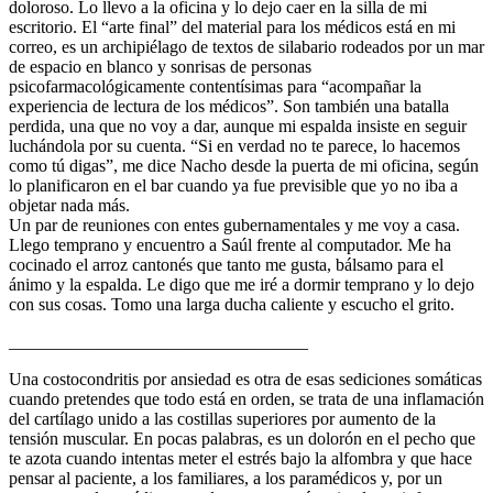
doloroso. Lo llevo a la oficina y lo dejo caer en la silla de mi
escritorio. El “arte final” del material para los médicos está en mi
correo, es un archipiélago de textos de silabario rodeados por un mar
de espacio en blanco y sonrisas de personas
psicofarmacológicamente contentísimas para “acompañar la
experiencia de lectura de los médicos”. Son también una batalla
perdida, una que no voy a dar, aunque mi espalda insiste en seguir
luchándola por su cuenta. “Si en verdad no te parece, lo hacemos
como tú digas”, me dice Nacho desde la puerta de mi oficina, según
lo planificaron en el bar cuando ya fue previsible que yo no iba a
objetar nada más.
Un par de reuniones con entes gubernamentales y me voy a casa.
Llego temprano y encuentro a Saúl frente al computador. Me ha
cocinado el arroz cantonés que tanto me gusta, bálsamo para el
ánimo y la espalda. Le digo que me iré a dormir temprano y lo dejo
con sus cosas. Tomo una larga ducha caliente y escucho el grito.
__________________________________
Una costocondritis por ansiedad es otra de esas sediciones somáticas
cuando pretendes que todo está en orden, se trata de una inflamación
del cartílago unido a las costillas superiores por aumento de la
tensión muscular. En pocas palabras, es un dolorón en el pecho que
te azota cuando intentas meter el estrés bajo la alfombra y que hace
pensar al paciente, a los familiares, a los paramédicos y, por un