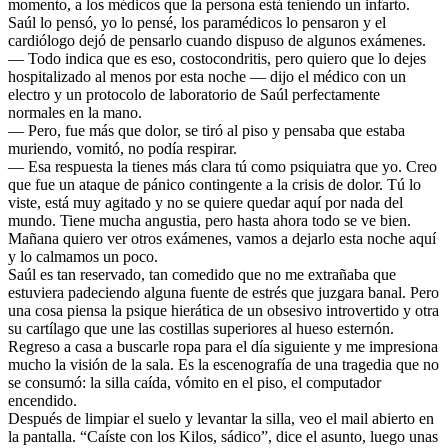
momento, a los médicos que la persona está teniendo un infarto.
Saúl lo pensó, yo lo pensé, los paramédicos lo pensaron y el
cardiólogo dejó de pensarlo cuando dispuso de algunos exámenes.
— Todo indica que es eso, costocondritis, pero quiero que lo dejes
hospitalizado al menos por esta noche — dijo el médico con un
electro y un protocolo de laboratorio de Saúl perfectamente
normales en la mano.
— Pero, fue más que dolor, se tiró al piso y pensaba que estaba
muriendo, vomitó, no podía respirar.
— Esa respuesta la tienes más clara tú como psiquiatra que yo. Creo
que fue un ataque de pánico contingente a la crisis de dolor. Tú lo
viste, está muy agitado y no se quiere quedar aquí por nada del
mundo. Tiene mucha angustia, pero hasta ahora todo se ve bien.
Mañana quiero ver otros exámenes, vamos a dejarlo esta noche aquí
y lo calmamos un poco.
Saúl es tan reservado, tan comedido que no me extrañaba que
estuviera padeciendo alguna fuente de estrés que juzgara banal. Pero
una cosa piensa la psique hierática de un obsesivo introvertido y otra
su cartílago que une las costillas superiores al hueso esternón.
Regreso a casa a buscarle ropa para el día siguiente y me impresiona
mucho la visión de la sala. Es la escenografía de una tragedia que no
se consumó: la silla caída, vómito en el piso, el computador
encendido.
Después de limpiar el suelo y levantar la silla, veo el mail abierto en
la pantalla. “Caíste con los Kilos, sádico”, dice el asunto, luego unas