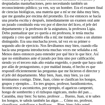
despiadadas masturbaciones, pero necesitando también un
reconocimiento público; ya ven, soy un hombre. Era el examen final
de ciencias biológicas, una materia que a mí se me daba muy bien,
que me gustaba por encima del promedio. En ese entonces se hacía
una prueba escrita y después, inmediatamente un examen oral ante
un jurado constituido esta vez por el director del liceo, el jefe del
departamento y la profesora de la asignatura, la profesora Ligia.
Debo puntualizar que yo quería a mi profesora, le tenía mucha
simpatía y creo que también ella a mí; me trataba como a un alumno
distinguido. Era una muchacha joven, tal vez en su primer o
segundo año de ejercicio. Nos llevábamos muy bien, cuando ella
hacía una pregunta introductoria muchas veces me señalaba a mí.
Menos datos entonces para entender por qué hice lo que hice. Así
que no entrábamos ante el jurado por lista sino por calificación;
siendo yo el tercero más alto estaba engreído, o puede que haya sido
por afán de protagonismo, o por maldad innata, el hecho es que
respondí eficientemente las preguntas que me hicieron el director y
el jefe del departamento. Muy bien, Juan, muy bien, ya casi
terminamos contigo. Dime, Juan, cómo se clasifican los hongos,
grupos y ejemplos… En tres grupos, profesor, basidiomicetos,
ficomicetos y ascomicetos, por ejemplo, el agaricus campestri,
hongo de sombrerito y el rizhopus nigricans, moho del pan…
Caramba, muy bien: Su turno, profesor … Bueno, Juan, si te sabes
los hongos, te sabrás también las algas … Cómo no, profesor,
clorofíceas, rodofíceas y feofíceas … Bien, bien; falta usted,