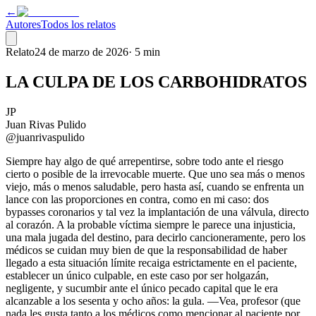
←
Autores
Todos los relatos
Relato
24 de marzo de 2026
·
5 min
LA CULPA DE LOS CARBOHIDRATOS
JP
Juan Rivas Pulido
@juanrivaspulido
Siempre hay algo de qué arrepentirse, sobre todo ante el riesgo
cierto o posible de la irrevocable muerte. Que uno sea más o menos
viejo, más o menos saludable, pero hasta así, cuando se enfrenta un
lance con las proporciones en contra, como en mi caso: dos
bypasses coronarios y tal vez la implantación de una válvula, directo
al corazón. A la probable víctima siempre le parece una injusticia,
una mala jugada del destino, para decirlo cancioneramente, pero los
médicos se cuidan muy bien de que la responsabilidad de haber
llegado a esta situación límite recaiga estrictamente en el paciente,
establecer un único culpable, en este caso por ser holgazán,
negligente, y sucumbir ante el único pecado capital que le era
alcanzable a los sesenta y ocho años: la gula. —Vea, profesor (que
nada les gusta tanto a los médicos como mencionar al paciente por