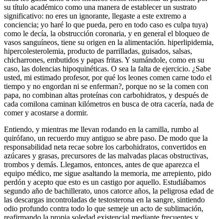
su título académico como una manera de establecer un sustrato
significativo: no eres un ignorante, llegaste a este extremo a
conciencia; yo haré lo que pueda, pero en todo caso es culpa tuya)
como le decía, la obstrucción coronaria, y en general el bloqueo de
vasos sanguíneos, tiene su origen en la alimentación. hiperlipidemia,
hipercolesterolemia, producto de parrilladas, guisados, salsas,
chicharrones, embutidos y papas fritas. Y sumándole, como en su
caso, las dolencias hipoquinéticas. O sea la falta de ejercicio. ¿Sabe
usted, mi estimado profesor, por qué los leones comen carne todo el
tiempo y no engordan ni se enferman?, porque no se la comen con
papa, no combinan altas proteínas con carbohidratos, y después de
cada comilona caminan kilómetros en busca de otra cacería, nada de
comer y acostarse a dormir.
Entiendo, y mientras me llevan rodando en la camilla, rumbo al
quirófano, un recuerdo muy antiguo se abre paso. De modo que la
responsabilidad neta recae sobre los carbohidratos, convertidos en
azúcares y grasas, precursores de las malvadas placas obstructivas,
trombos y demás. Llegamos, entonces, antes de que aparezca el
equipo médico, me sigue asaltando la memoria, me arrepiento, pido
perdón y acepto que esto es un castigo por aquello. Estudiábamos
segundo año de bachillerato, unos catorce años, la peligrosa edad de
las descargas incontroladas de testosterona en la sangre, sintiendo
odio profundo contra todo lo que semeje un acto de sublimación,
reafirmando la propia soledad existencial mediante frecuentes y