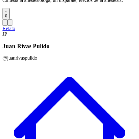
contesta la anestesióloga; un disparate, efectos de la anestesia.
0
Relato
JP
Juan Rivas Pulido
@juanrivaspulido