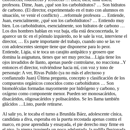
profesora. Dime, Juan, ¿qué son los carbohidratos? … Son hidratos
de carbono. (El director, experimentado en el trato con alumnos en
situación, ve venir el conflicto) …reformule profesora … Entiende,
Juan, esencialmente, ¿qué son los carbohidratos? … Entiendo muy
bien. Los carbohidratos, esencialmente, son hidratos de carbono …
Los dos hombres hablan en voz baja, ella está desconcertada, le
aparece un tic en el pómulo izquierdo, no le sale la voz, interviene el
director, … Es parte importante del trabajo, cuando uno se las ve
con adolescentes siempre tiene que disponerse para lo peor.
Entiende, Ligia, si te toca un carajito antipático y grosero que
domina la asignatura, tienes que ser muy precisa…Ligia tiene los
ojos invadidos de llanto, apenas puede controlarse, no reacciona ..Y
entonces el director, volviéndose hacia mí, con voz y tono de
personaje: A ver, Rivas Pulido (ya no más el afectuoso y
confianzudo Juan) Última pregunta, concepto y clasificación de los
compuestos orgánicos conocidos como carbohidratos … Son
biomoléculas formadas mayormente por hidrógeno y carbono, y
oxígeno como componente menor. Pueden ser monosacáridos,
disacáridos, oligosacáridos y polisacáridos. Se les llama también
glúcidos …Listo, puede retirarse.
Al salir yo, le tocaba el turno a Brunilda Báez, adolescente cínica,
candidata a diva, esperaba en la puerta recostada apenas contra el
marco, en pose aprendida y ensayada, el pie derecho muy firme en
el piso, la pierna izquierda un poco adelantada, la rodilla flexionada,