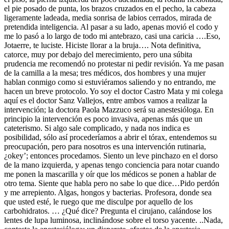
el pie posado de punta, los brazos cruzados en el pecho, la cabeza
ligeramente ladeada, media sonrisa de labios cerrados, mirada de
pretendida inteligencia. Al pasar a su lado, apenas movió el codo y
me lo pasó a lo largo de todo mi antebrazo, casi una caricia ….Eso,
Jotaerre, te luciste. Hiciste llorar a la bruja…. Nota definitiva,
catorce, muy por debajo del merecimiento, pero una súbita
prudencia me recomendó no protestar ni pedir revisión. Ya me pasan
de la camilla a la mesa; tres médicos, dos hombres y una mujer
hablan conmigo como si estuviéramos saliendo y no entrando, me
hacen un breve protocolo. Yo soy el doctor Castro Mata y mi colega
aquí es el doctor Sanz Vallejos, entre ambos vamos a realizar la
intervención; la doctora Paola Mazzuco será su anestesióloga. En
principio la intervención es poco invasiva, apenas más que un
cateterismo. Si algo sale complicado, y nada nos indica es
posibilidad, sólo así procederíamos a abrir el tórax, entendemos su
preocupación, pero para nosotros es una intervención rutinaria,
¿okey’; entonces procedamos. Siento un leve pinchazo en el dorso
de la mano izquierda, y apenas tengo conciencia para notar cuando
me ponen la mascarilla y oír que los médicos se ponen a hablar de
otro tema. Siente que habla pero no sabe lo que dice…Pido perdón
y me arrepiento. Algas, hongos y bacterias. Profesora, donde sea
que usted esté, le ruego que me disculpe por aquello de los
carbohidratos. … ¿Qué dice? Pregunta el cirujano, calándose los
lentes de lupa luminosa, inclinándose sobre el torso yacente. ..Nada,