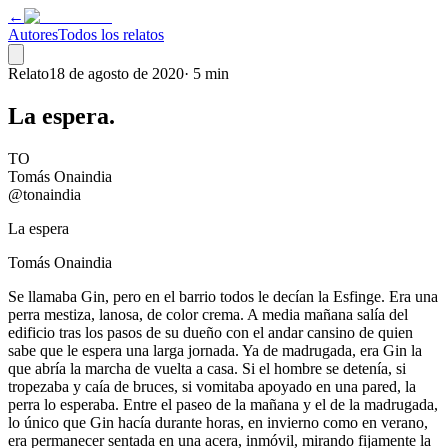
←
Autores
Todos los relatos
Relato
18 de agosto de 2020
·
5 min
La espera.
TO
Tomás Onaindia
@tonaindia
La espera
Tomás Onaindia
Se llamaba Gin, pero en el barrio todos le decían la Esfinge. Era una
perra mestiza, lanosa, de color crema. A media mañana salía del
edificio tras los pasos de su dueño con el andar cansino de quien
sabe que le espera una larga jornada. Ya de madrugada, era Gin la
que abría la marcha de vuelta a casa. Si el hombre se detenía, si
tropezaba y caía de bruces, si vomitaba apoyado en una pared, la
perra lo esperaba. Entre el paseo de la mañana y el de la madrugada,
lo único que Gin hacía durante horas, en invierno como en verano,
era permanecer sentada en una acera, inmóvil, mirando fijamente la