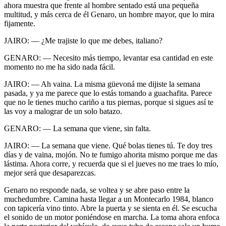
ahora muestra que frente al hombre sentado está una pequeña
multitud, y más cerca de él Genaro, un hombre mayor, que lo mira
fijamente.
JAIRO: — ¿Me trajiste lo que me debes, italiano?
GENARO: — Necesito más tiempo, levantar esa cantidad en este
momento no me ha sido nada fácil.
JAIRO: — Ah vaina. La misma güevoná me dijiste la semana
pasada, y ya me parece que lo estás tomando a guachafita. Parece
que no le tienes mucho cariño a tus piernas, porque si sigues así te
las voy a malograr de un solo batazo.
GENARO: — La semana que viene, sin falta.
JAIRO: — La semana que viene. Qué bolas tienes tú. Te doy tres
días y de vaina, mojón. No te fumigo ahorita mismo porque me das
lástima. Ahora corre, y recuerda que si el jueves no me traes lo mío,
mejor será que desaparezcas.
Genaro no responde nada, se voltea y se abre paso entre la
muchedumbre. Camina hasta llegar a un Montecarlo 1984, blanco
con tapicería vino tinto. Abre la puerta y se sienta en él. Se escucha
el sonido de un motor poniéndose en marcha. La toma ahora enfoca