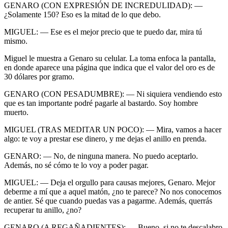
GENARO (CON EXPRESIÓN DE INCREDULIDAD): —
¿Solamente 150? Eso es la mitad de lo que debo.
MIGUEL: — Ese es el mejor precio que te puedo dar, mira tú
mismo.
Miguel le muestra a Genaro su celular. La toma enfoca la pantalla,
en donde aparece una página que indica que el valor del oro es de
30 dólares por gramo.
GENARO (CON PESADUMBRE): — Ni siquiera vendiendo esto
que es tan importante podré pagarle al bastardo. Soy hombre
muerto.
MIGUEL (TRAS MEDITAR UN POCO): — Mira, vamos a hacer
algo: te voy a prestar ese dinero, y me dejas el anillo en prenda.
GENARO: — No, de ninguna manera. No puedo aceptarlo.
Además, no sé cómo te lo voy a poder pagar.
MIGUEL: — Deja el orgullo para causas mejores, Genaro. Mejor
deberme a mí que a aquel matón, ¿no te parece? No nos conocemos
de antier. Sé que cuando puedas vas a pagarme. Además, querrás
recuperar tu anillo, ¿no?
GENARO (A REGAÑADIENTES): — Bueno, si no te descalabro