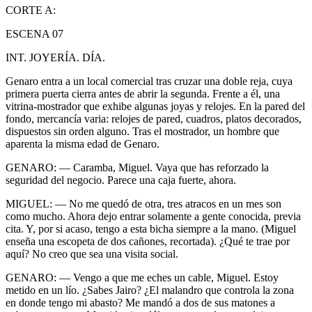
CORTE A:
ESCENA 07
INT. JOYERÍA. DÍA.
Genaro entra a un local comercial tras cruzar una doble reja, cuya
primera puerta cierra antes de abrir la segunda. Frente a él, una
vitrina-mostrador que exhibe algunas joyas y relojes. En la pared del
fondo, mercancía varia: relojes de pared, cuadros, platos decorados,
dispuestos sin orden alguno. Tras el mostrador, un hombre que
aparenta la misma edad de Genaro.
GENARO: — Caramba, Miguel. Vaya que has reforzado la
seguridad del negocio. Parece una caja fuerte, ahora.
MIGUEL: — No me quedó de otra, tres atracos en un mes son
como mucho. Ahora dejo entrar solamente a gente conocida, previa
cita. Y, por si acaso, tengo a esta bicha siempre a la mano. (Miguel
enseña una escopeta de dos cañones, recortada). ¿Qué te trae por
aquí? No creo que sea una visita social.
GENARO: — Vengo a que me eches un cable, Miguel. Estoy
metido en un lío. ¿Sabes Jairo? ¿El malandro que controla la zona
en donde tengo mi abasto? Me mandó a dos de sus matones a