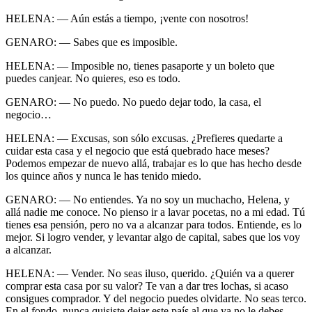
HELENA: — Aún estás a tiempo, ¡vente con nosotros!
GENARO: — Sabes que es imposible.
HELENA: — Imposible no, tienes pasaporte y un boleto que
puedes canjear. No quieres, eso es todo.
GENARO: — No puedo. No puedo dejar todo, la casa, el
negocio…
HELENA: — Excusas, son sólo excusas. ¿Prefieres quedarte a
cuidar esta casa y el negocio que está quebrado hace meses?
Podemos empezar de nuevo allá, trabajar es lo que has hecho desde
los quince años y nunca le has tenido miedo.
GENARO: — No entiendes. Ya no soy un muchacho, Helena, y
allá nadie me conoce. No pienso ir a lavar pocetas, no a mi edad. Tú
tienes esa pensión, pero no va a alcanzar para todos. Entiende, es lo
mejor. Si logro vender, y levantar algo de capital, sabes que los voy
a alcanzar.
HELENA: — Vender. No seas iluso, querido. ¿Quién va a querer
comprar esta casa por su valor? Te van a dar tres lochas, si acaso
consigues comprador. Y del negocio puedes olvidarte. No seas terco.
En el fondo, nunca quisiste dejar este país al que ya no le debes