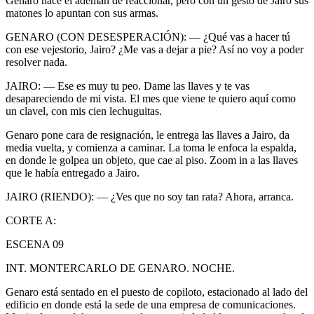
Genaro hace el ademán de reaccionar, pero con un gesto de Jairo sus
matones lo apuntan con sus armas.
GENARO (CON DESESPERACIÓN): — ¿Qué vas a hacer tú
con ese vejestorio, Jairo? ¿Me vas a dejar a pie? Así no voy a poder
resolver nada.
JAIRO: — Ese es muy tu peo. Dame las llaves y te vas
desapareciendo de mi vista. El mes que viene te quiero aquí como
un clavel, con mis cien lechuguitas.
Genaro pone cara de resignación, le entrega las llaves a Jairo, da
media vuelta, y comienza a caminar. La toma le enfoca la espalda,
en donde le golpea un objeto, que cae al piso. Zoom in a las llaves
que le había entregado a Jairo.
JAIRO (RIENDO): — ¿Ves que no soy tan rata? Ahora, arranca.
CORTE A:
ESCENA 09
INT. MONTERCARLO DE GENARO. NOCHE.
Genaro está sentado en el puesto de copiloto, estacionado al lado del
edificio en donde está la sede de una empresa de comunicaciones.