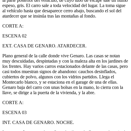
la parte posterior del vehículo, de cuyo tubo de escape sale un humo
espeso, gris. El carro sale a toda velocidad del lugar. La toma sigue
al vehículo hasta que desaparece cerro abajo, buscando el sol del
atardecer que se insinúa tras las montañas al fondo.
CORTE A:
ESCENA 02
EXT. CASA DE GENARO. ATARDECER.
Plano general de la calle donde vive Genaro. Las casas se notan
muy descuidadas, despintadas y con la maleza alta en los jardines de
los frentes. Hay varios carros estacionados delante de las casas, pero
casi todos muestran signos de abandono: cauchos desinflados,
cubiertos de polvo, algunos con los vidrios partidos. Llega el
Montecarlo blanco, y se estaciona en el garage de una de ellas.
Genaro baja del carro con unas bolsas en la mano, lo cierra con la
llave, se dirige a la puerta de la vivienda, y la abre.
CORTE A:
ESCENA 03
INT. CASA DE GENARO. NOCHE.