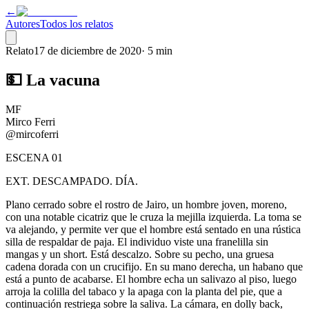
←
Autores
Todos los relatos
Relato
17 de diciembre de 2020
·
5 min
💵 La vacuna
MF
Mirco Ferri
@mircoferri
ESCENA 01
EXT. DESCAMPADO. DÍA.
Plano cerrado sobre el rostro de Jairo, un hombre joven, moreno,
con una notable cicatriz que le cruza la mejilla izquierda. La toma se
va alejando, y permite ver que el hombre está sentado en una rústica
silla de respaldar de paja. El individuo viste una franelilla sin
mangas y un short. Está descalzo. Sobre su pecho, una gruesa
cadena dorada con un crucifijo. En su mano derecha, un habano que
está a punto de acabarse. El hombre echa un salivazo al piso, luego
arroja la colilla del tabaco y la apaga con la planta del pie, que a
continuación restriega sobre la saliva. La cámara, en dolly back,