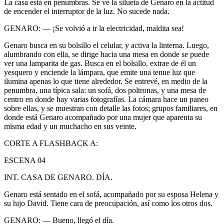
La casa está en penumbras. Se ve la silueta de Genaro en la actitud
de encender el interruptor de la luz. No sucede nada.
GENARO: — ¡Se volvió a ir la electricidad, maldita sea!
Genaro busca en su bolsillo el celular, y activa la linterna. Luego,
alumbrando con ella, se dirige hacia una mesa en donde se puede
ver una lamparita de gas. Busca en el bolsillo, extrae de él un
yesquero y enciende la lámpara, que emite una tenue luz que
ilumina apenas lo que tiene alrededor. Se entrevé, en medio de la
penumbra, una típica sala: un sofá, dos poltronas, y una mesa de
centro en donde hay varias fotografías. La cámara hace un paneo
sobre ellas, y se muestran con detalle las fotos; grupos familiares, en
donde está Genaro acompañado por una mujer que aparenta su
misma edad y un muchacho en sus veinte.
CORTE A FLASHBACK A:
ESCENA 04
INT. CASA DE GENARO. DÍA.
Genaro está sentado en el sofá, acompañado por su esposa Helena y
su hijo David. Tiene cara de preocupación, así como los otros dos.
GENARO: — Bueno, llegó el día.