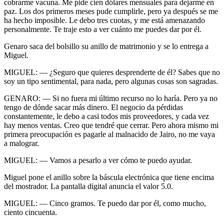
cobrarme vacuna. Me pide cien dólares mensuales para dejarme en
paz. Los dos primeros meses pude cumplirle, pero ya después se me
ha hecho imposible. Le debo tres cuotas, y me está amenazando
personalmente. Te traje esto a ver cuánto me puedes dar por él.
Genaro saca del bolsillo su anillo de matrimonio y se lo entrega a
Miguel.
MIGUEL: — ¿Seguro que quieres desprenderte de él? Sabes que no
soy un tipo sentimental, para nada, pero algunas cosas son sagradas.
GENARO: — Si no fuera mi último recurso no lo haría. Pero ya no
tengo de dónde sacar más dinero. El negocio da pérdidas
constantemente, le debo a casi todos mis proveedores, y cada vez
hay menos ventas. Creo que tendré que cerrar. Pero ahora mismo mi
primera preocupación es pagarle al malnacido de Jairo, no me vaya
a malograr.
MIGUEL: — Vamos a pesarlo a ver cómo te puedo ayudar.
Miguel pone el anillo sobre la báscula electrónica que tiene encima
del mostrador. La pantalla digital anuncia el valor 5.0.
MIGUEL: — Cinco gramos. Te puedo dar por él, como mucho,
ciento cincuenta.