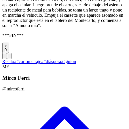
apaga el celular. Luego prende el carro, saca de debajo del asiento
un recipiente de metal para bebidas, se toma un largo trago y pone
en marcha el vehículo. Empuja el cassette que aparece asomado en
el reproductor que está en el tablero del Montecarlo, y comienza a
sonar "A modo mío".
***FIN***
0
Relato
#
#cortometraje
#
#diáspora
#
#guion
MF
Mirco Ferri
@mircoferri