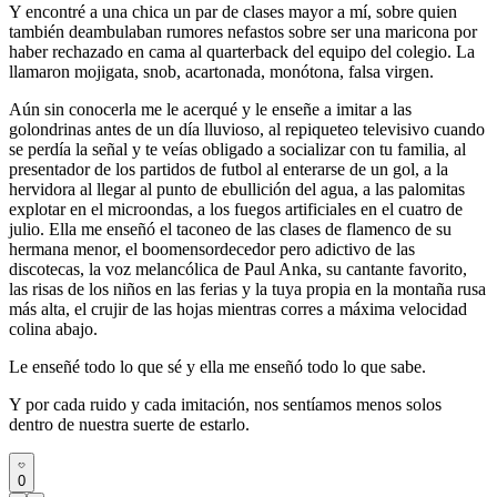
Y encontré a una chica un par de clases mayor a mí, sobre quien
también deambulaban rumores nefastos sobre ser una maricona por
haber rechazado en cama al quarterback del equipo del colegio. La
llamaron mojigata, snob, acartonada, monótona, falsa virgen.
Aún sin conocerla me le acerqué y le enseñe a imitar a las
golondrinas antes de un día lluvioso, al repiqueteo televisivo cuando
se perdía la señal y te veías obligado a socializar con tu familia, al
presentador de los partidos de futbol al enterarse de un gol, a la
hervidora al llegar al punto de ebullición del agua, a las palomitas
explotar en el microondas, a los fuegos artificiales en el cuatro de
julio. Ella me enseñó el taconeo de las clases de flamenco de su
hermana menor, el boomensordecedor pero adictivo de las
discotecas, la voz melancólica de Paul Anka, su cantante favorito,
las risas de los niños en las ferias y la tuya propia en la montaña rusa
más alta, el crujir de las hojas mientras corres a máxima velocidad
colina abajo.
Le enseñé todo lo que sé y ella me enseñó todo lo que sabe.
Y por cada ruido y cada imitación, nos sentíamos menos solos
dentro de nuestra suerte de estarlo.
0