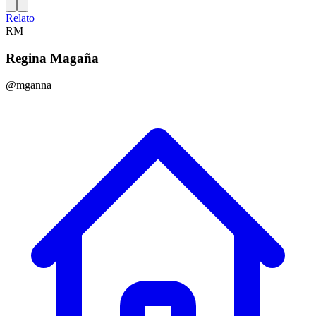
Relato
RM
Regina Magaña
@mganna