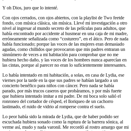
Y oh Dios, juro que lo intenté.
Con ojos cerrados, con ojos abiertos, con la playlist de Two feetde
fondo, con música clásica, sin música. Llevé mi investigación a otro
nivel al ingresar al mundo secreto de las películas para adultos, que
había encontrado por accidente al husmear en una caja de mi madre,
erróneamente señalizada como “costurero”, en el ático. Pero de nada
había funcionado; porque las voces de las mujeres eran demasiado
agudas, como chillidos que provocaron que mis padres entraran un
sinnúmero de veces a mi habitación para comprobar que no me
hubiera hecho daño, y las voces de los hombres nunca aparecían en
las cintas, porque al parecer no eran lo suficientemente interesantes.
Lo había intentado en mi habitación, a solas, en casa de Lydia, ese
viernes por la tarde en la que sus padres se habían largado a un
concierto benéfico para niños con cáncer. Pero nada se había
parado, por más trucos caseros que probáramos, y por más fuerte
que hubiera intentado imitar a mi padre. De mi boca solo salió el
ronroneo del cortador de césped, el lloriqueo de un cachorro
lastimado, el ruido de vidrio al romperse contra el suelo.
Lo peor había sido la mirada de Lydia, que de haber podido ser
escuchada hubiera sonado como la ruptura de la barrera sónica, al
verme así, mudo y nada varonil. Me recordó al rostro amargo que mi