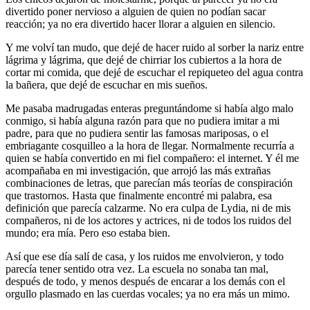
divertido poner nervioso a alguien de quien no podían sacar
reacción; ya no era divertido hacer llorar a alguien en silencio.
Y me volví tan mudo, que dejé de hacer ruido al sorber la nariz entre
lágrima y lágrima, que dejé de chirriar los cubiertos a la hora de
cortar mi comida, que dejé de escuchar el repiqueteo del agua contra
la bañera, que dejé de escuchar en mis sueños.
Me pasaba madrugadas enteras preguntándome si había algo malo
conmigo, si había alguna razón para que no pudiera imitar a mi
padre, para que no pudiera sentir las famosas mariposas, o el
embriagante cosquilleo a la hora de llegar. Normalmente recurría a
quien se había convertido en mi fiel compañero: el internet. Y él me
acompañaba en mi investigación, que arrojó las más extrañas
combinaciones de letras, que parecían más teorías de conspiración
que trastornos. Hasta que finalmente encontré mi palabra, esa
definición que parecía calzarme. No era culpa de Lydia, ni de mis
compañeros, ni de los actores y actrices, ni de todos los ruidos del
mundo; era mía. Pero eso estaba bien.
Así que ese día salí de casa, y los ruidos me envolvieron, y todo
parecía tener sentido otra vez. La escuela no sonaba tan mal,
después de todo, y menos después de encarar a los demás con el
orgullo plasmado en las cuerdas vocales; ya no era más un mimo.