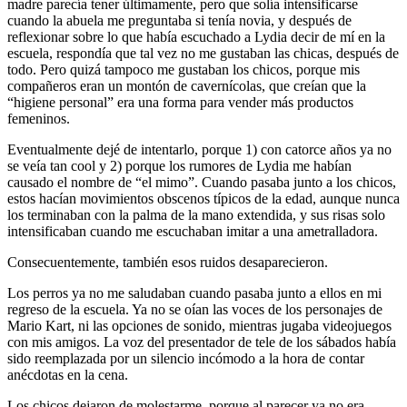
madre parecía tener últimamente, pero que solía intensificarse
cuando la abuela me preguntaba si tenía novia, y después de
reflexionar sobre lo que había escuchado a Lydia decir de mí en la
escuela, respondía que tal vez no me gustaban las chicas, después de
todo. Pero quizá tampoco me gustaban los chicos, porque mis
compañeros eran un montón de cavernícolas, que creían que la
“higiene personal” era una forma para vender más productos
femeninos.
Eventualmente dejé de intentarlo, porque 1) con catorce años ya no
se veía tan cool y 2) porque los rumores de Lydia me habían
causado el nombre de “el mimo”. Cuando pasaba junto a los chicos,
estos hacían movimientos obscenos típicos de la edad, aunque nunca
los terminaban con la palma de la mano extendida, y sus risas solo
intensificaban cuando me escuchaban imitar a una ametralladora.
Consecuentemente, también esos ruidos desaparecieron.
Los perros ya no me saludaban cuando pasaba junto a ellos en mi
regreso de la escuela. Ya no se oían las voces de los personajes de
Mario Kart, ni las opciones de sonido, mientras jugaba videojuegos
con mis amigos. La voz del presentador de tele de los sábados había
sido reemplazada por un silencio incómodo a la hora de contar
anécdotas en la cena.
Los chicos dejaron de molestarme, porque al parecer ya no era