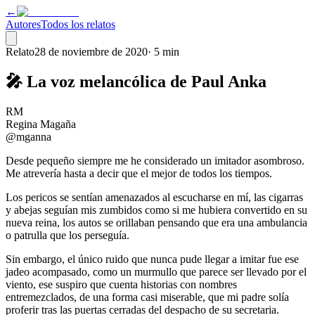
←
Autores
Todos los relatos
Relato
28 de noviembre de 2020
·
5 min
🎤 La voz melancólica de Paul Anka
RM
Regina Magaña
@mganna
Desde pequeño siempre me he considerado un imitador asombroso.
Me atrevería hasta a decir que el mejor de todos los tiempos.
Los pericos se sentían amenazados al escucharse en mí, las cigarras
y abejas seguían mis zumbidos como si me hubiera convertido en su
nueva reina, los autos se orillaban pensando que era una ambulancia
o patrulla que los perseguía.
Sin embargo, el único ruido que nunca pude llegar a imitar fue ese
jadeo acompasado, como un murmullo que parece ser llevado por el
viento, ese suspiro que cuenta historias con nombres
entremezclados, de una forma casi miserable, que mi padre solía
proferir tras las puertas cerradas del despacho de su secretaria.