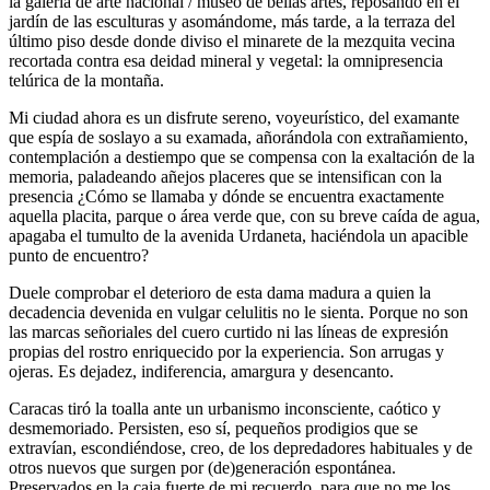
la galería de arte nacional / museo de bellas artes, reposando en el
jardín de las esculturas y asomándome, más tarde, a la terraza del
último piso desde donde diviso el minarete de la mezquita vecina
recortada contra esa deidad mineral y vegetal: la omnipresencia
telúrica de la montaña.
Mi ciudad ahora es un disfrute sereno, voyeurístico, del examante
que espía de soslayo a su examada, añorándola con extrañamiento,
contemplación a destiempo que se compensa con la exaltación de la
memoria, paladeando añejos placeres que se intensifican con la
presencia ¿Cómo se llamaba y dónde se encuentra exactamente
aquella placita, parque o área verde que, con su breve caída de agua,
apagaba el tumulto de la avenida Urdaneta, haciéndola un apacible
punto de encuentro?
Duele comprobar el deterioro de esta dama madura a quien la
decadencia devenida en vulgar celulitis no le sienta. Porque no son
las marcas señoriales del cuero curtido ni las líneas de expresión
propias del rostro enriquecido por la experiencia. Son arrugas y
ojeras. Es dejadez, indiferencia, amargura y desencanto.
Caracas tiró la toalla ante un urbanismo inconsciente, caótico y
desmemoriado. Persisten, eso sí, pequeños prodigios que se
extravían, escondiéndose, creo, de los depredadores habituales y de
otros nuevos que surgen por (de)generación espontánea.
Preservados en la caja fuerte de mi recuerdo, para que no me los