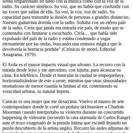
sentía emparentado no tanto con la música como con la voz de la
radio. Su carácter sintético. Su voz, que no había que confundir con
las voces que salían de ella. Su voz, la voz, voz de radio. Su
capacidad para transmitir la ilusión de personas a grandes distancias.
Nuestro guitarrista dormía con la radio. Soñaba con un etéreo país
de la radio. Creía que jamás encontraría ese país, de modo que se
contentaba con limitarse a escucharlo. Creía… que había sido
expulsado del país de la radio y estaba condenado a vagar
eternamente por las ondas, buscando una emisora mágica que le
devolvería la herencia perdida” (Crónicas de motel, Editorial
Anagrama, 1979).
El Avila es el mayor impacto visual que afronto. La recorro con la
mirada desde lejos y me aproximo, con lujuria, para alcanzar su
cima. En teleférico. Desde el funicular la ciudad se empequeñece,
horizontalizándose de este a oeste, mientras que otras sinuosidades
montañosas de menor cuantía la limitan al sur, conteniendo su
voracidad urbana, su natural ímpetu.
Caracas es una mujer que me desa(r)ma. Vuelvo al museo de arte
contemporáneo donde le corté un pedazo del brassiere a Charlote
Moorman cuando interpretaba su violectra durante un concurrido
happening de videoarte (recuerdo la cara alarmada de Carlos Rangel
ante el trozo exagerado de la prenda íntima que escindí dejando un
pezón descubierto de la artista anglo). Recorro las sedes adjuntas de