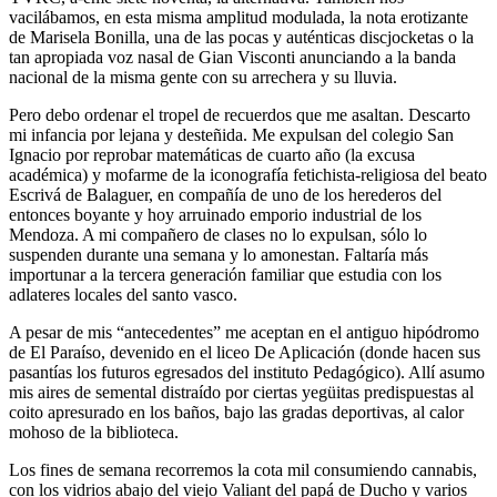
vacilábamos, en esta misma amplitud modulada, la nota erotizante
de Marisela Bonilla, una de las pocas y auténticas discjocketas o la
tan apropiada voz nasal de Gian Visconti anunciando a la banda
nacional de la misma gente con su arrechera y su lluvia.
Pero debo ordenar el tropel de recuerdos que me asaltan. Descarto
mi infancia por lejana y desteñida. Me expulsan del colegio San
Ignacio por reprobar matemáticas de cuarto año (la excusa
académica) y mofarme de la iconografía fetichista-religiosa del beato
Escrivá de Balaguer, en compañía de uno de los herederos del
entonces boyante y hoy arruinado emporio industrial de los
Mendoza. A mi compañero de clases no lo expulsan, sólo lo
suspenden durante una semana y lo amonestan. Faltaría más
importunar a la tercera generación familiar que estudia con los
adlateres locales del santo vasco.
A pesar de mis “antecedentes” me aceptan en el antiguo hipódromo
de El Paraíso, devenido en el liceo De Aplicación (donde hacen sus
pasantías los futuros egresados del instituto Pedagógico). Allí asumo
mis aires de semental distraído por ciertas yegüitas predispuestas al
coito apresurado en los baños, bajo las gradas deportivas, al calor
mohoso de la biblioteca.
Los fines de semana recorremos la cota mil consumiendo cannabis,
con los vidrios abajo del viejo Valiant del papá de Ducho y varios