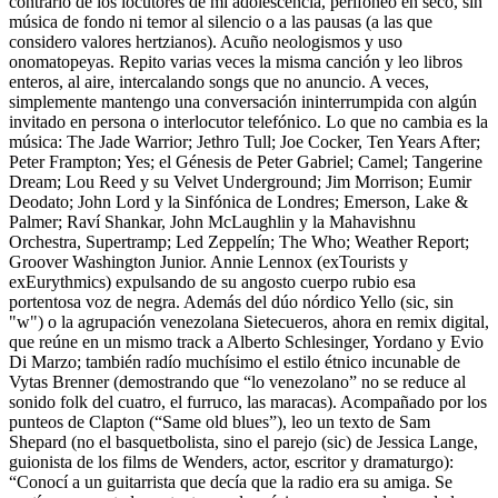
contrario de los locutores de mi adolescencia, perifoneo en seco, sin
música de fondo ni temor al silencio o a las pausas (a las que
considero valores hertzianos). Acuño neologismos y uso
onomatopeyas. Repito varias veces la misma canción y leo libros
enteros, al aire, intercalando songs que no anuncio. A veces,
simplemente mantengo una conversación ininterrumpida con algún
invitado en persona o interlocutor telefónico. Lo que no cambia es la
música: The Jade Warrior; Jethro Tull; Joe Cocker, Ten Years After;
Peter Frampton; Yes; el Génesis de Peter Gabriel; Camel; Tangerine
Dream; Lou Reed y su Velvet Underground; Jim Morrison; Eumir
Deodato; John Lord y la Sinfónica de Londres; Emerson, Lake &
Palmer; Raví Shankar, John McLaughlin y la Mahavishnu
Orchestra, Supertramp; Led Zeppelín; The Who; Weather Report;
Groover Washington Junior. Annie Lennox (exTourists y
exEurythmics) expulsando de su angosto cuerpo rubio esa
portentosa voz de negra. Además del dúo nórdico Yello (sic, sin
"w") o la agrupación venezolana Sietecueros, ahora en remix digital,
que reúne en un mismo track a Alberto Schlesinger, Yordano y Evio
Di Marzo; también radío muchísimo el estilo étnico incunable de
Vytas Brenner (demostrando que “lo venezolano” no se reduce al
sonido folk del cuatro, el furruco, las maracas). Acompañado por los
punteos de Clapton (“Same old blues”), leo un texto de Sam
Shepard (no el basquetbolista, sino el parejo (sic) de Jessica Lange,
guionista de los films de Wenders, actor, escritor y dramaturgo):
“Conocí a un guitarrista que decía que la radio era su amiga. Se