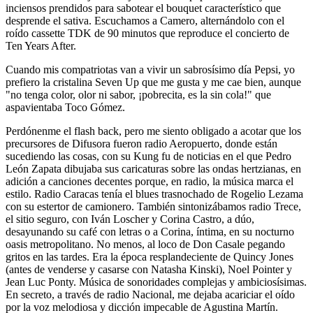
inciensos prendidos para sabotear el bouquet característico que
desprende el sativa. Escuchamos a Camero, alternándolo con el
roído cassette TDK de 90 minutos que reproduce el concierto de
Ten Years After.
Cuando mis compatriotas van a vivir un sabrosísimo día Pepsi, yo
prefiero la cristalina Seven Up que me gusta y me cae bien, aunque
"no tenga color, olor ni sabor, ¡pobrecita, es la sin cola!" que
aspavientaba Toco Gómez.
Perdónenme el flash back, pero me siento obligado a acotar que los
precursores de Difusora fueron radio Aeropuerto, donde están
sucediendo las cosas, con su Kung fu de noticias en el que Pedro
León Zapata dibujaba sus caricaturas sobre las ondas hertzianas, en
adición a canciones decentes porque, en radio, la música marca el
estilo. Radio Caracas tenía el blues trasnochado de Rogelio Lezama
con su estertor de camionero. También sintonizábamos radio Trece,
el sitio seguro, con Iván Loscher y Corina Castro, a dúo,
desayunando su café con letras o a Corina, íntima, en su nocturno
oasis metropolitano. No menos, al loco de Don Casale pegando
gritos en las tardes. Era la época resplandeciente de Quincy Jones
(antes de venderse y casarse con Natasha Kinski), Noel Pointer y
Jean Luc Ponty. Música de sonoridades complejas y ambiciosísimas.
En secreto, a través de radio Nacional, me dejaba acariciar el oído
por la voz melodiosa y dicción impecable de Agustina Martín.