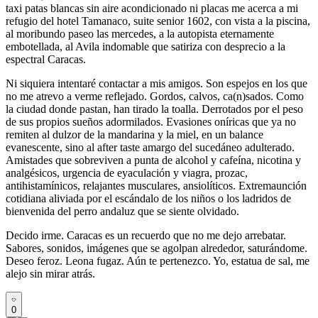
taxi patas blancas sin aire acondicionado ni placas me acerca a mi
refugio del hotel Tamanaco, suite senior 1602, con vista a la piscina,
al moribundo paseo las mercedes, a la autopista eternamente
embotellada, al Avila indomable que satiriza con desprecio a la
espectral Caracas.
Ni siquiera intentaré contactar a mis amigos. Son espejos en los que
no me atrevo a verme reflejado. Gordos, calvos, ca(n)sados. Como
la ciudad donde pastan, han tirado la toalla. Derrotados por el peso
de sus propios sueños adormilados. Evasiones oníricas que ya no
remiten al dulzor de la mandarina y la miel, en un balance
evanescente, sino al after taste amargo del sucedáneo adulterado.
Amistades que sobreviven a punta de alcohol y cafeína, nicotina y
analgésicos, urgencia de eyaculación y viagra, prozac,
antihistamínicos, relajantes musculares, ansiolíticos. Extremaunción
cotidiana aliviada por el escándalo de los niños o los ladridos de
bienvenida del perro andaluz que se siente olvidado.
Decido irme. Caracas es un recuerdo que no me dejo arrebatar.
Sabores, sonidos, imágenes que se agolpan alrededor, saturándome.
Deseo feroz. Leona fugaz. Aún te pertenezco. Yo, estatua de sal, me
alejo sin mirar atrás.
0