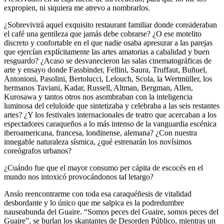
expropien, ni siquiera me atrevo a nombrarlos.
¿Sobrevivirá aquel exquisito restaurant familiar donde consideraban
el café una gentileza que jamás debe cobrarse? ¿O ese motelito
discreto y confortable en el que nadie osaba apresurar a las parejas
que ejercían explícitamente las artes amatorias a cabalidad y buen
resguardo? ¿Acaso se desvanecieron las salas cinematográficas de
arte y ensayo donde Fassbinder, Fellini, Saura, Truffaut, Buñuel,
Antonioni, Pasolini, Bertolucci, Lelouch, Scola, la Wertmüller, los
hermanos Taviani, Kadar, Russell, Altman, Bergman, Allen,
Kurosawa y tantos otros nos asombraban con la inteligencia
luminosa del celuloide que sintetizaba y celebraba a las seis restantes
artes? ¿Y los festivales internacionales de teatro que acercaban a los
espectadores caraqueños a lo más intenso de la vanguardia escénica
iberoamericana, francesa, londinense, alemana? ¿Con nuestra
innegable naturaleza sísmica, ¿qué estrenarán los novísimos
coreógrafos urbanos?
¿Cuándo fue que el mayor consumo per cápita de escocés en el
mundo nos intoxicó provocándonos tal letargo?
Ansío reencontrarme con toda esa caraquéñesis de vitalidad
desbordante y lo único que me salpica es la podredumbre
nauseabunda del Guaire. “Somos peces del Guaire, somos peces del
Guaire”, se burlan los skantantes de Desorden Público, mientras un