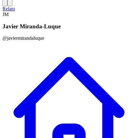
Relato
JM
Javier Miranda-Luque
@javiermirandaluque