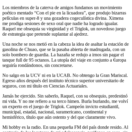
Los miembros de la caterva de amigos fundamos un movimiento
poético mentado “Con el pie en la licuadora”, que produjo bizarras
películas en super-8 y una gozadera cogeculística divina. Ximena
me prodiga sesiones de sexo oral que nadie ha logrado igualar.
Raquel me obsequia su virginidad y el Triglok, un novedoso juego
de estrategia que pretende suplantar al ajedrez.
Una noche se nos metió en la cabeza la idea de asaltar la estación de
gasolina de Chuao, que se la pasaba abierta de madrugada, con un
solo bombero de guardia. La hazaña se redujo a irnos sin pagar el
tanque full de 95 octanos. La utopía del viaje en conjunto a €uropa
seguiría rondándonos, sin concretarse.
No salgo en la UCV ni en la UCAB. No obtengo la Gran Mariscal.
Egreso años después del instituto técnico superior universitario de
seguros, con mi título en Ciencias Actuariales.
Jamás he ejercido. Sin saberlo, Raquel, con su obsequio, predestinó
mi vida. Y no me refiero a su terco himen. Burla burlando, me volví
un experto en el juego de Triglok. Campeón invicto estudiantil,
municipal, estadal, nacional, suramericano, continental y
hemisférico, título que aún ostento y del que claramente vivo.
Mi hobby es la radio. En una pequeña FM del país donde resido. Al