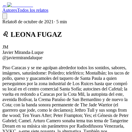
←
Autores
Todos los relatos
Relato
8 de octubre de 2021
·
5 min
♌ LEONA FUGAZ
JM
Javier Miranda-Luque
@javiermirandaluque
Piso Caracas y se me agolpan alrededor todos los sonidos, sabores,
imágenes, saturándome: Poliedro; teleférico; Montalbán; los tacos de
pollo, queso y guacamoles del taquero de Santa Paula a quien
perseguimos por la zona industrial de Los Ruices hasta que compró
su local en el centro comercial Santa Sofía; autocines del Cafetal; la
vuelta en redondo a Caracas por la Cota Mil, la autopista del este,
avenida Bolívar, la Crema Paraíso de San Bernardino y de nuevo la
Cota; con la banda sonora permanente de The Jade Warrior (el
guerrero que jode, como le decíamos); Jethro Tull y sus songs from
the wood; Ten Years After; Peter Frampton; Yes; el Génesis de Peter
Gabriel; Camel. Arturo Camero sonaba tema tras tema de Tangerine
Dream en su música sin parámetros por Radiodifusora Venezuela,
YVKC, a-eme siete noventa, la alternativa. También nos