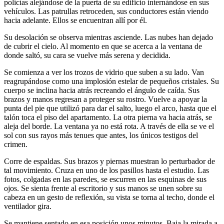
policías alejándose de la puerta de su edificio internándose en sus
vehículos. Las patrullas retroceden, sus conductores están viendo
hacia adelante. Ellos se encuentran allí por él.
Su desolación se observa mientras asciende. Las nubes han dejado
de cubrir el cielo. Al momento en que se acerca a la ventana de
donde saltó, su cara se vuelve más serena y decidida.
Se comienza a ver los trozos de vidrio que suben a su lado. Van
reagrupándose como una implosión estelar de pequeños cristales. Su
cuerpo se inclina hacia atrás recreando el ángulo de caída. Sus
brazos y manos regresan a proteger su rostro. Vuelve a apoyar la
punta del pie que utilizó para dar el salto, luego el arco, hasta que el
talón toca el piso del apartamento. La otra pierna va hacia atrás, se
aleja del borde. La ventana ya no está rota. A través de ella se ve el
sol con sus rayos más tenues que antes, los únicos testigos del
crimen.
Corre de espaldas. Sus brazos y piernas muestran lo perturbador de
tal movimiento. Cruza en uno de los pasillos hasta el estudio. Las
fotos, colgadas en las paredes, se escurren en las esquinas de sus
ojos. Se sienta frente al escritorio y sus manos se unen sobre su
cabeza en un gesto de reflexión, su vista se torna al techo, donde el
ventilador gira.
Se mantiene sentado en esa posición unos minutos. Baja la mirada a