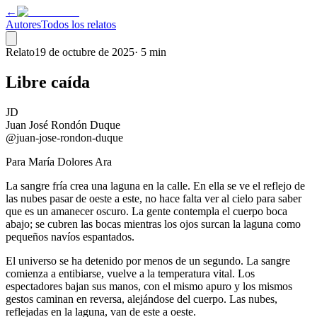
←
Autores
Todos los relatos
Relato
19 de octubre de 2025
·
5 min
Libre caída
JD
Juan José Rondón Duque
@juan-jose-rondon-duque
Para María Dolores Ara
La sangre fría crea una laguna en la calle. En ella se ve el reflejo de
las nubes pasar de oeste a este, no hace falta ver al cielo para saber
que es un amanecer oscuro. La gente contempla el cuerpo boca
abajo; se cubren las bocas mientras los ojos surcan la laguna como
pequeños navíos espantados.
El universo se ha detenido por menos de un segundo. La sangre
comienza a entibiarse, vuelve a la temperatura vital. Los
espectadores bajan sus manos, con el mismo apuro y los mismos
gestos caminan en reversa, alejándose del cuerpo. Las nubes,
reflejadas en la laguna, van de este a oeste.