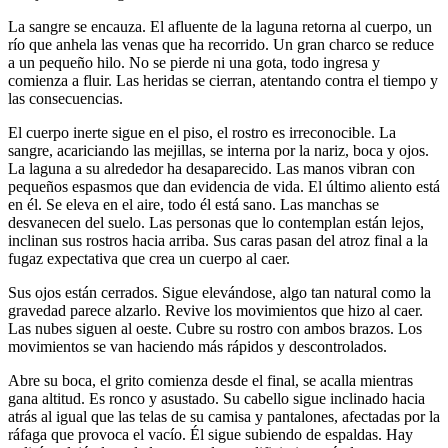
La sangre se encauza. El afluente de la laguna retorna al cuerpo, un
río que anhela las venas que ha recorrido. Un gran charco se reduce
a un pequeño hilo. No se pierde ni una gota, todo ingresa y
comienza a fluir. Las heridas se cierran, atentando contra el tiempo y
las consecuencias.
El cuerpo inerte sigue en el piso, el rostro es irreconocible. La
sangre, acariciando las mejillas, se interna por la nariz, boca y ojos.
La laguna a su alrededor ha desaparecido. Las manos vibran con
pequeños espasmos que dan evidencia de vida. El último aliento está
en él. Se eleva en el aire, todo él está sano. Las manchas se
desvanecen del suelo. Las personas que lo contemplan están lejos,
inclinan sus rostros hacia arriba. Sus caras pasan del atroz final a la
fugaz expectativa que crea un cuerpo al caer.
Sus ojos están cerrados. Sigue elevándose, algo tan natural como la
gravedad parece alzarlo. Revive los movimientos que hizo al caer.
Las nubes siguen al oeste. Cubre su rostro con ambos brazos. Los
movimientos se van haciendo más rápidos y descontrolados.
Abre su boca, el grito comienza desde el final, se acalla mientras
gana altitud. Es ronco y asustado. Su cabello sigue inclinado hacia
atrás al igual que las telas de su camisa y pantalones, afectadas por la
ráfaga que provoca el vacío. Él sigue subiendo de espaldas. Hay