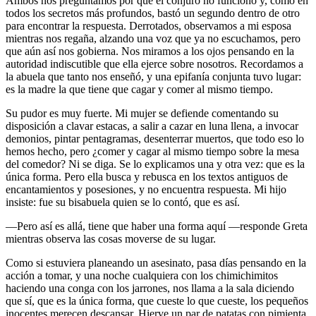
Ambos nos preguntamos por qué el conjuro no funcionó y, como en
todos los secretos más profundos, bastó un segundo dentro de otro
para encontrar la respuesta. Derrotados, observamos a mi esposa
mientras nos regaña, alzando una voz que ya no escuchamos, pero
que aún así nos gobierna. Nos miramos a los ojos pensando en la
autoridad indiscutible que ella ejerce sobre nosotros. Recordamos a
la abuela que tanto nos enseñó, y una epifanía conjunta tuvo lugar:
es la madre la que tiene que cagar y comer al mismo tiempo.
Su pudor es muy fuerte. Mi mujer se defiende comentando su
disposición a clavar estacas, a salir a cazar en luna llena, a invocar
demonios, pintar pentagramas, desenterrar muertos, que todo eso lo
hemos hecho, pero ¿comer y cagar al mismo tiempo sobre la mesa
del comedor? Ni se diga. Se lo explicamos una y otra vez: que es la
única forma. Pero ella busca y rebusca en los textos antiguos de
encantamientos y posesiones, y no encuentra respuesta. Mi hijo
insiste: fue su bisabuela quien se lo contó, que es así.
—Pero así es allá, tiene que haber una forma aquí —responde Greta
mientras observa las cosas moverse de su lugar.
Como si estuviera planeando un asesinato, pasa días pensando en la
acción a tomar, y una noche cualquiera con los chimichimitos
haciendo una conga con los jarrones, nos llama a la sala diciendo
que sí, que es la única forma, que cueste lo que cueste, los pequeños
inocentes merecen descansar. Hierve un par de patatas con pimienta