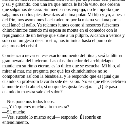
y sal y gritando, con una ira que nunca le había visto, nos ordena
que salgamos de casa. Sin mediar nos empuja, no le importa que
salgamos con los pies descalzos al clima polar. Mi hijo y yo, a pesar
del frío, nos asomamos hacia adentro por la misma ventana por la
cual lancé al gallo. Ya reíamos juntos como si nosotros fuésemos
chimichimitos cuando mi esposa se monta en el comedor con la
repugnancia de un hereje que sube a un púlpito. Alcanza a vernos y
solo con un gesto de su rostro, nos intimida hasta el punto de
alejarnos del cristal.
Comienza a nevar en ese exacto momento del ritual, será la última
gran nevada del invierno. Las olas alrededor del archipiélago
mantienen su ritmo eterno, es lo único que se escucha. Mi hijo, al
mirar al mar, me pregunta por qué los chimichimitos no se
comportaron así con la bisabuela, y le respondo que es igual que
cuando su profesora favorita sale del salón. No es que ellos celebren
la muerte de la abuela, si no que les gusta festejar. —¿Qué pasa
cuando tu maestra sale del salón?
—Nos ponemos todos locos.
—¿Y tú quieres mucho a tu maestra?
—Sí, mucho.
—Ves, sucede lo mismo aquí— respondo. Él sonríe en
entendimiento.