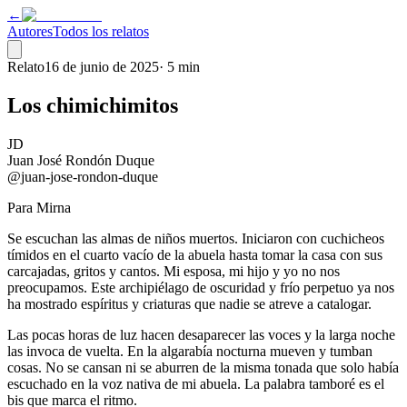
←
Autores
Todos los relatos
Relato
16 de junio de 2025
·
5 min
Los chimichimitos
JD
Juan José Rondón Duque
@juan-jose-rondon-duque
Para Mirna
Se escuchan las almas de niños muertos. Iniciaron con cuchicheos
tímidos en el cuarto vacío de la abuela hasta tomar la casa con sus
carcajadas, gritos y cantos. Mi esposa, mi hijo y yo no nos
preocupamos. Este archipiélago de oscuridad y frío perpetuo ya nos
ha mostrado espíritus y criaturas que nadie se atreve a catalogar.
Las pocas horas de luz hacen desaparecer las voces y la larga noche
las invoca de vuelta. En la algarabía nocturna mueven y tumban
cosas. No se cansan ni se aburren de la misma tonada que solo había
escuchado en la voz nativa de mi abuela. La palabra tamboré es el
bis que marca el ritmo.