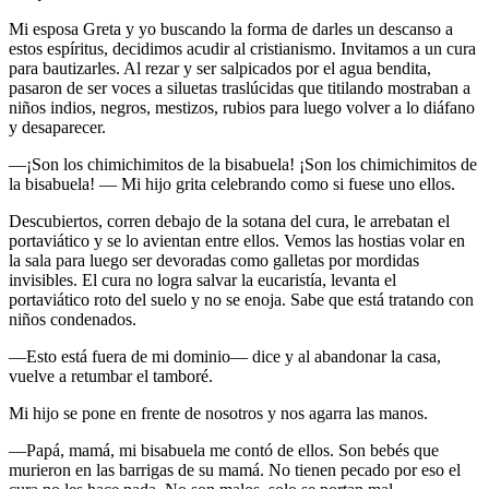
Mi esposa Greta y yo buscando la forma de darles un descanso a
estos espíritus, decidimos acudir al cristianismo. Invitamos a un cura
para bautizarles. Al rezar y ser salpicados por el agua bendita,
pasaron de ser voces a siluetas traslúcidas que titilando mostraban a
niños indios, negros, mestizos, rubios para luego volver a lo diáfano
y desaparecer.
—¡Son los chimichimitos de la bisabuela! ¡Son los chimichimitos de
la bisabuela! — Mi hijo grita celebrando como si fuese uno ellos.
Descubiertos, corren debajo de la sotana del cura, le arrebatan el
portaviático y se lo avientan entre ellos. Vemos las hostias volar en
la sala para luego ser devoradas como galletas por mordidas
invisibles. El cura no logra salvar la eucaristía, levanta el
portaviático roto del suelo y no se enoja. Sabe que está tratando con
niños condenados.
—Esto está fuera de mi dominio— dice y al abandonar la casa,
vuelve a retumbar el tamboré.
Mi hijo se pone en frente de nosotros y nos agarra las manos.
—Papá, mamá, mi bisabuela me contó de ellos. Son bebés que
murieron en las barrigas de su mamá. No tienen pecado por eso el