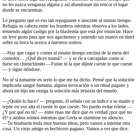
no les nazca venganza alguna y así abandonan sin rencor el lugar
donde se encuentran.
Le pregunto qué es eso tan repugnante e inocente al mismo tiempo.
Refugia su cabeza entre los hombros mientras observa a los lados,
temiendo algún castigo por la blasfemia que está por enunciar. Hace
un leve gesto para que nos agachemos y uniendo sus manos en túnel
sobre su boca la acerca a nuestros rostros.
—Hay que cagar y comer al mismo tiempo encima de la mesa del
comedor… ¿Qué dices mamá? — y se ríe a carcajadas como si
fuese un chimichimito —Fuiste tú la que dijiste cueste lo que cueste
— y sigue riéndose.
No sé si tomarme en serio lo que me ha dicho. Pensé que la solución
implicaría sangre humana, alguna invocación o un ritual pagano y
ahora mi hijo me otorga la solución más irrisoria del mundo.
—¿Quién lo hace? — pregunto, él señala con su índice a su madre y
repite en voz alta el cueste lo que cueste. No puedo evitar reírme —
¿Y por qué no tú? — entre risas me dice que es verdad ¿por qué no
él? y ambos reímos mientras que Greta se mantiene en silencio.
—Tu bisabuela tenía muy buenas ideas, pero vamos a intentar otra
cosa. Un viejo amigo es hechicero pagano. Vamos a ver que dice.