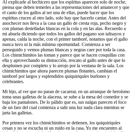
Al explicarle al hechicero que los espíritus aparecen solo de noche,
piensa que deben temerles a las representaciones del amanecer y que
el canto de los gallos al ser una de ellas, puede hacer que los
espíritus crucen al otro lado, solo hay que hacerlo cantar. Antes del
anochecer nos lleva a la casa un gallo de cresta roja, pecho negro y
con plumas destelladas blancas en la cola y en las alas. Recuerdo a
mi abuela diciendo que todos los gallos del pagano son talisayos y
apenas, caída la noche, con el primer tamboré, notamos que el gallo
nunca tuvo ni la más mínima oportunidad. Comienza a ser
perseguido y vemos plumas blancas y negras caer por toda la casa.
Los chimichimitos las toman y parece que se hacen cosquillas con
ella y aprovechando su distracción, rescato al gallo antes de que lo
desplumen por completo y lo arrojo por la ventana de la sala. Los
chimichimitos que ahora parecen plumas flotantes, cambian el
tamboré por largos y esplendidos quiquiriquíes burlones y
celebrantes.
Mi hijo, al ver que no paran de cacarear, en un arranque de heroísmo
toma unas galletas de la alacena, se sube a la mesa del comedor y se
baja los pantalones. De lo pálido que es, sus nalgas parecen el foco
de un faro del cual comienza a salir una luz nada clara mientras se
jarta las galletas.
Por primera vez los chimichimitos se detienen, los quiquiriquíes
cesan y no se escucha ni un ruido en la casa. Yo me encuentro al