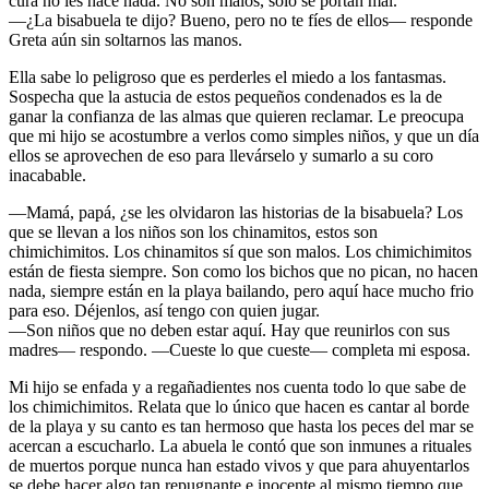
cura no les hace nada. No son malos, solo se portan mal.
—¿La bisabuela te dijo? Bueno, pero no te fíes de ellos— responde
Greta aún sin soltarnos las manos.
Ella sabe lo peligroso que es perderles el miedo a los fantasmas.
Sospecha que la astucia de estos pequeños condenados es la de
ganar la confianza de las almas que quieren reclamar. Le preocupa
que mi hijo se acostumbre a verlos como simples niños, y que un día
ellos se aprovechen de eso para llevárselo y sumarlo a su coro
inacabable.
—Mamá, papá, ¿se les olvidaron las historias de la bisabuela? Los
que se llevan a los niños son los chinamitos, estos son
chimichimitos. Los chinamitos sí que son malos. Los chimichimitos
están de fiesta siempre. Son como los bichos que no pican, no hacen
nada, siempre están en la playa bailando, pero aquí hace mucho frio
para eso. Déjenlos, así tengo con quien jugar.
—Son niños que no deben estar aquí. Hay que reunirlos con sus
madres— respondo. —Cueste lo que cueste— completa mi esposa.
Mi hijo se enfada y a regañadientes nos cuenta todo lo que sabe de
los chimichimitos. Relata que lo único que hacen es cantar al borde
de la playa y su canto es tan hermoso que hasta los peces del mar se
acercan a escucharlo. La abuela le contó que son inmunes a rituales
de muertos porque nunca han estado vivos y que para ahuyentarlos
se debe hacer algo tan repugnante e inocente al mismo tiempo que