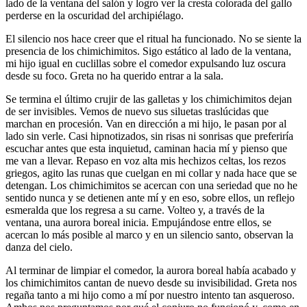
lado de la ventana del salón y logro ver la cresta colorada del gallo
perderse en la oscuridad del archipiélago.
El silencio nos hace creer que el ritual ha funcionado. No se siente la
presencia de los chimichimitos. Sigo estático al lado de la ventana,
mi hijo igual en cuclillas sobre el comedor expulsando luz oscura
desde su foco. Greta no ha querido entrar a la sala.
Se termina el último crujir de las galletas y los chimichimitos dejan
de ser invisibles. Vemos de nuevo sus siluetas traslúcidas que
marchan en procesión. Van en dirección a mi hijo, le pasan por al
lado sin verle. Casi hipnotizados, sin risas ni sonrisas que preferiría
escuchar antes que esta inquietud, caminan hacia mí y pienso que
me van a llevar. Repaso en voz alta mis hechizos celtas, los rezos
griegos, agito las runas que cuelgan en mi collar y nada hace que se
detengan. Los chimichimitos se acercan con una seriedad que no he
sentido nunca y se detienen ante mí y en eso, sobre ellos, un reflejo
esmeralda que los regresa a su carne. Volteo y, a través de la
ventana, una aurora boreal inicia. Empujándose entre ellos, se
acercan lo más posible al marco y en un silencio santo, observan la
danza del cielo.
Al terminar de limpiar el comedor, la aurora boreal había acabado y
los chimichimitos cantan de nuevo desde su invisibilidad. Greta nos
regaña tanto a mi hijo como a mí por nuestro intento tan asqueroso.