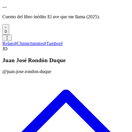
---
Cuento del libro inédito El ave que me llama (2025).
0
Relato
#
Chimichimitos
#
Tamboré
JD
Juan José Rondón Duque
@juan-jose-rondon-duque