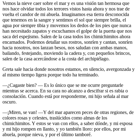
Vemos la nieve caer sobre el mar y es una visión tan hermosa que
nos hace olvidar todos los terrores vistos hasta ahora y nos trae de
vuelta el candor de mi abuela. Imaginamos esa tierra desconocida
que tenemos en la sangre y sentimos el sol que siempre brilla, el
agua por siempre tibia y movemos los dedos de los pies que nunca
han necesitado zapatos y escuchamos el golpe de la puerta que nos
saca del espejismo. Salen de la casa todos los chimichimitos ahora
encarnados. Podemos detallar sus rostros, sonríen y cantan, sonríen
hacia nosotros, nos lanzan besos, nos saludan con ambas manos,
bailando, festejando, moviendo la cadera y, con pequeños brincos,
salen de la casa acercándose a la costa del archipiélago.
Greta sale hacia donde nosotros estamos, en silencio, avergonzada y
al mismo tiempo ligera porque todo ha terminado.
—¿Cagaste bien? — Es lo único que se me ocurre preguntarle
mientras se acerca. En su cara no alcanzo a descifrar si es rabia o
consolación. Cuando está por responderme, mi hijo señala al mar
oscuro.
—¡Miren, se van! —Y del mar aparecen peces de otras regiones, de
colores rosas y celestes, traslúcidos como almas de los
chimichimitos. Y estos se van con ellos, a saber dónde, y mi esposa
y mi hijo rompen en llanto, y yo también lloro: por ellos, por mi
abuela, porque nieva, y por el último tamboré.