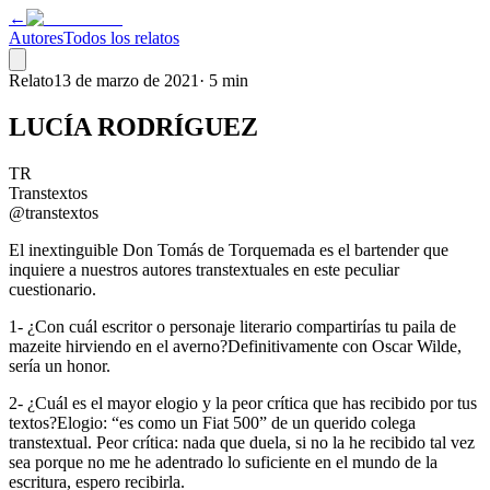
←
Autores
Todos los relatos
Relato
13 de marzo de 2021
·
5 min
LUCÍA RODRÍGUEZ
TR
Transtextos
@transtextos
El inextinguible Don Tomás de Torquemada es el bartender que
inquiere a nuestros autores transtextuales en este peculiar
cuestionario.
1- ¿Con cuál escritor o personaje literario compartirías tu paila de
mazeite hirviendo en el averno?Definitivamente con Oscar Wilde,
sería un honor.
2- ¿Cuál es el mayor elogio y la peor crítica que has recibido por tus
textos?Elogio: “es como un Fiat 500” de un querido colega
transtextual. Peor crítica: nada que duela, si no la he recibido tal vez
sea porque no me he adentrado lo suficiente en el mundo de la
escritura, espero recibirla.