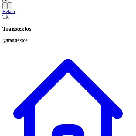
Relato
TR
Transtextos
@transtextos