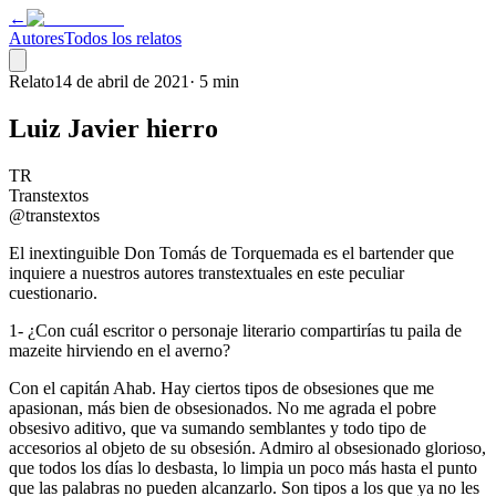
←
Autores
Todos los relatos
Relato
14 de abril de 2021
·
5 min
Luiz Javier hierro
TR
Transtextos
@transtextos
El inextinguible Don Tomás de Torquemada es el bartender que
inquiere a nuestros autores transtextuales en este peculiar
cuestionario.
1- ¿Con cuál escritor o personaje literario compartirías tu paila de
mazeite hirviendo en el averno?
Con el capitán Ahab. Hay ciertos tipos de obsesiones que me
apasionan, más bien de obsesionados. No me agrada el pobre
obsesivo aditivo, que va sumando semblantes y todo tipo de
accesorios al objeto de su obsesión. Admiro al obsesionado glorioso,
que todos los días lo desbasta, lo limpia un poco más hasta el punto
que las palabras no pueden alcanzarlo. Son tipos a los que ya no les