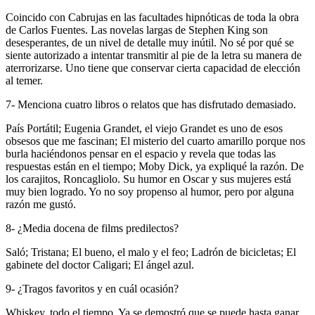
Coincido con Cabrujas en las facultades hipnóticas de toda la obra
de Carlos Fuentes. Las novelas largas de Stephen King son
desesperantes, de un nivel de detalle muy inútil. No sé por qué se
siente autorizado a intentar transmitir al pie de la letra su manera de
aterrorizarse. Uno tiene que conservar cierta capacidad de elección
al temer.
7- Menciona cuatro libros o relatos que has disfrutado demasiado.
País Portátil; Eugenia Grandet, el viejo Grandet es uno de esos
obsesos que me fascinan; El misterio del cuarto amarillo porque nos
burla haciéndonos pensar en el espacio y revela que todas las
respuestas están en el tiempo; Moby Dick, ya expliqué la razón. De
los carajitos, Roncagliolo. Su humor en Oscar y sus mujeres está
muy bien logrado. Yo no soy propenso al humor, pero por alguna
razón me gustó.
8- ¿Media docena de films predilectos?
Saló; Tristana; El bueno, el malo y el feo; Ladrón de bicicletas; El
gabinete del doctor Caligari; El ángel azul.
9- ¿Tragos favoritos y en cuál ocasión?
Whiskey, todo el tiempo. Ya se demostró que se puede hasta ganar