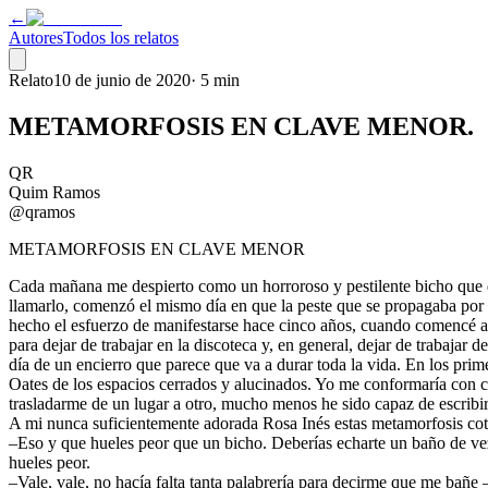
←
Autores
Todos los relatos
Relato
10 de junio de 2020
·
5 min
METAMORFOSIS EN CLAVE MENOR.
QR
Quim Ramos
@qramos
METAMORFOSIS EN CLAVE MENOR
Cada mañana me despierto como un horroroso y pestilente bicho que du
llamarlo, comenzó el mismo día en que la peste que se propagaba por
hecho el esfuerzo de manifestarse hace cinco años, cuando comencé a t
para dejar de trabajar en la discoteca y, en general, dejar de trabajar
día de un encierro que parece que va a durar toda la vida. En los prime
Oates de los espacios cerrados y alucinados. Yo me conformaría con co
trasladarme de un lugar a otro, mucho menos he sido capaz de escribir 
A mi nunca suficientemente adorada Rosa Inés estas metamorfosis cotid
–Eso y que hueles peor que un bicho. Deberías echarte un baño de ve
hueles peor.
–Vale, vale, no hacía falta tanta palabrería para decirme que me bañe 