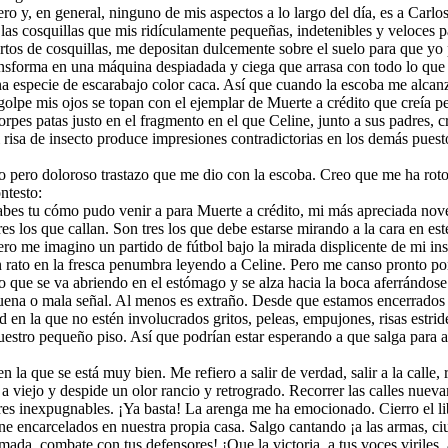
ro y, en general, ninguno de mis aspectos a lo largo del día, es a Car
as cosquillas que mis ridículamente pequeñas, indetenibles y veloces pa
artos de cosquillas, me depositan dulcemente sobre el suelo para que yo
nsforma en una máquina despiadada y ciega que arrasa con todo lo que s
na especie de escarabajo color caca. Así que cuando la escoba me alcan
 golpe mis ojos se topan con el ejemplar de Muerte a crédito que creía 
torpes patas justo en el fragmento en el que Celine, junto a sus padre
i risa de insecto produce impresiones contradictorias en los demás pue
 pero doloroso trastazo que me dio con la escoba. Creo que me ha roto
ntesto:
abes tu cómo pudo venir a para Muerte a crédito, mi más apreciada nove
es los que callan. Son tres los que debe estarse mirando a la cara en est
ro me imagino un partido de fútbol bajo la mirada displicente de mi insen
n rato en la fresca penumbra leyendo a Celine. Pero me canso pronto p
que se va abriendo en el estómago y se alza hacia la boca aferrándose 
 buena o mala señal. Al menos es extraño. Desde que estamos encerrados 
d en la que no estén involucrados gritos, peleas, empujones, risas estride
 nuestro pequeño piso. Así que podrían estar esperando a que salga par
n la que se está muy bien. Me refiero a salir de verdad, salir a la calle
 a viejo y despide un olor rancio y retrogrado. Recorrer las calles nue
es inexpugnables. ¡Ya basta! La arenga me ha emocionado. Cierro el lib
 tiene encarcelados en nuestra propia casa. Salgo cantando ¡a las armas
da, combate con tus defensores! ¡Que la victoria, a tus voces viriles, 