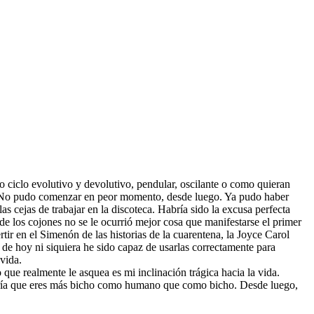
 ciclo evolutivo y devolutivo, pendular, oscilante o como quieran
ve. No pudo comenzar en peor momento, desde luego. Ya pudo haber
 cejas de trabajar en la discoteca. Habría sido la excusa perfecta
s de los cojones no se le ocurrió mejor cosa que manifestarse el primer
tir en el Simenón de las historias de la cuarentena, la Joyce Carol
de hoy ni siquiera he sido capaz de usarlas correctamente para
vida.
ue realmente le asquea es mi inclinación trágica hacia la vida.
diría que eres más bicho como humano que como bicho. Desde luego,