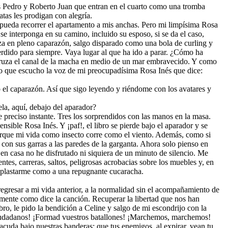
los Pedro y Roberto Juan que entran en el cuarto como una tromba
tas les prodigan con alegría.
 pueda recorrer el apartamento a mis anchas. Pero mi limpísima Rosa
e interponga en su camino, incluido su esposo, si se da el caso,
za en pleno caparazón, salgo disparado como una bola de curling y
perdido para siempre. Vaya lugar al que ha ido a parar. ¿Cómo ha
s, cruza el canal de la macha en medio de un mar embravecido. Y como
sto que escucho la voz de mi preocupadísima Rosa Inés que dice:
 el caparazón. Así que sigo leyendo y riéndome con los avatares y
la, aquí, debajo del aparador?
e preciso instante. Tres los sorprendidos con las manos en la masa.
sible Rosa Inés. Y ¡paf!, el libro se pierde bajo el aparador y se
orque mi vida como insecto corre como el viento. Además, como si
con sus garras a las paredes de la garganta. Ahora solo pienso en
en casa no he disfrutado ni siquiera de un minuto de silencio. Me
ntes, carreras, saltos, peligrosas acrobacias sobre los muebles y, en
a aplastarme como a una repugnante cucaracha.
, regresar a mi vida anterior, a la normalidad sin el acompañamiento de
vamente como dice la canción. Recuperar la libertad que nos han
ro, le pido la bendición a Celine y salgo de mi escondrijo con la
, ciudadanos! ¡Formad vuestros batallones! ¡Marchemos, marchemos!
acuda bajo nuestras banderas; que tus enemigos, al expirar, vean tu