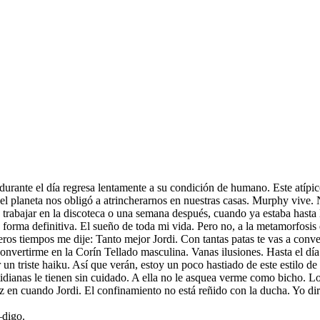
rante el día regresa lentamente a su condición de humano. Este atípico
 el planeta nos obligó a atrincherarnos en nuestras casas. Murphy vi
rabajar en la discoteca o una semana después, cuando ya estaba hasta las
 de forma definitiva. El sueño de toda mi vida. Pero no, a la metamorfosi
ros tiempos me dije: Tanto mejor Jordi. Con tantas patas te vas a conver
nvertirme en la Corín Tellado masculina. Vanas ilusiones. Hasta el día 
un triste haiku. Así que verán, estoy un poco hastiado de este estilo de 
ianas le tienen sin cuidado. A ella no le asquea verme como bicho. Lo q
z en cuando Jordi. El confinamiento no está reñido con la ducha. Yo 
–digo.