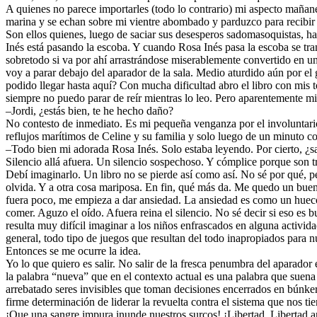
A quienes no parece importarles (todo lo contrario) mi aspecto mañane
marina y se echan sobre mi vientre abombado y parduzco para recibir l
Son ellos quienes, luego de saciar sus desesperos sadomasoquistas, h
Inés está pasando la escoba. Y cuando Rosa Inés pasa la escoba se tra
sobretodo si va por ahí arrastrándose miserablemente convertido en u
voy a parar debajo del aparador de la sala. Medio aturdido aún por el
podido llegar hasta aquí? Con mucha dificultad abro el libro con mis 
siempre no puedo parar de reír mientras lo leo. Pero aparentemente m
–Jordi, ¿estás bien, te he hecho daño?
No contesto de inmediato. Es mi pequeña venganza por el involuntario
reflujos marítimos de Celine y su familia y solo luego de un minuto co
–Todo bien mi adorada Rosa Inés. Solo estaba leyendo. Por cierto, ¿s
Silencio allá afuera. Un silencio sospechoso. Y cómplice porque son tr
Debí imaginarlo. Un libro no se pierde así como así. No sé por qué, pe
olvida. Y a otra cosa mariposa. En fin, qué más da. Me quedo un bue
fuera poco, me empieza a dar ansiedad. La ansiedad es como un hueco 
comer. Aguzo el oído. Afuera reina el silencio. No sé decir si eso es
resulta muy difícil imaginar a los niños enfrascados en alguna activida
general, todo tipo de juegos que resultan del todo inapropiados para
Entonces se me ocurre la idea.
Yo lo que quiero es salir. No salir de la fresca penumbra del aparador e
la palabra “nueva” que en el contexto actual es una palabra que suena
arrebatado seres invisibles que toman decisiones encerrados en búnker
firme determinación de liderar la revuelta contra el sistema que nos
¡Que una sangre impura inunde nuestros surcos! ¡Libertad, Libertad ama