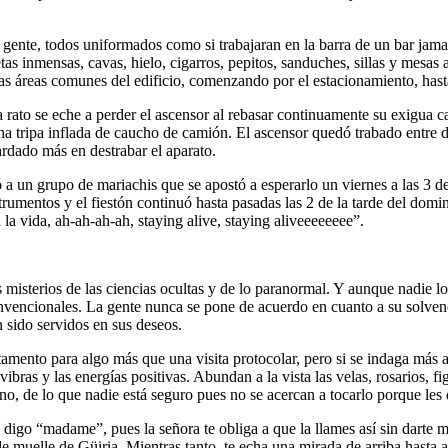
gente, todos uniformados como si trabajaran en la barra de un bar jamaiq
netas inmensas, cavas, hielo, cigarros, pepitos, sanduches, sillas y mesa
as áreas comunes del edificio, comenzando por el estacionamiento, hasta
 rato se eche a perder el ascensor al rebasar continuamente su exigua c
na tripa inflada de caucho de camión. El ascensor quedó trabado entre dos
ardado más en destrabar el aparato.
 un grupo de mariachis que se apostó a esperarlo un viernes a las 3 de 
strumentos y el fiestón continuó hasta pasadas las 2 de la tarde del domi
 la vida, ah-ah-ah-ah, staying alive, staying aliveeeeeeee”.
os misterios de las ciencias ocultas y de lo paranormal. Y aunque nadie l
nvencionales. La gente nunca se pone de acuerdo en cuanto a su solvenc
 sido servidos en sus deseos.
mento para algo más que una visita protocolar, pero si se indaga más a
ibras y las energías positivas. Abundan a la vista las velas, rosarios, f
o, de lo que nadie está seguro pues no se acercan a tocarlo porque les 
 digo “madame”, pues la señora te obliga a que la llames así sin darte m
e muelle de Güiria. Mientras tanto, te echa una mirada de arriba hasta