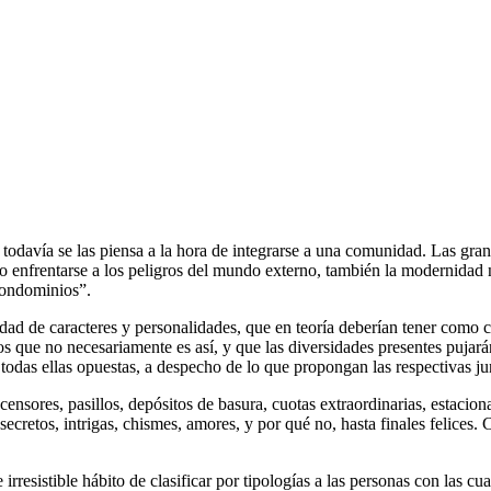
, todavía se las piensa a la hora de integrarse a una comunidad. Las gra
go enfrentarse a los peligros del mundo externo, también la modernidad n
condominios”.
d de caracteres y personalidades, que en teoría deberían tener como 
ue no necesariamente es así, y que las diversidades presentes pujará
 todas ellas opuestas, a despecho de lo que propongan las respectivas j
censores, pasillos, depósitos de basura, cuotas extraordinarias, estaci
cretos, intrigas, chismes, amores, y por qué no, hasta finales felices. 
resistible hábito de clasificar por tipologías a las personas con las cua