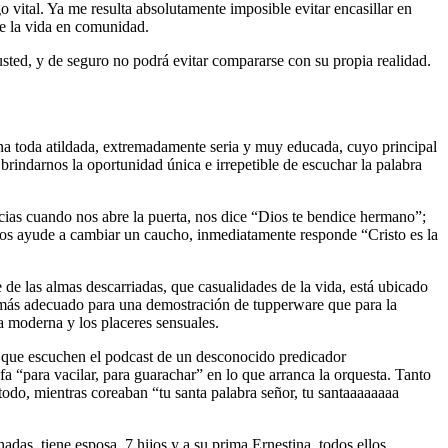
 vital. Ya me resulta absolutamente imposible evitar encasillar en
de la vida en comunidad.
ted, y de seguro no podrá evitar compararse con su propia realidad.
na toda atildada, extremadamente seria y muy educada, cuyo principal
al brindarnos la oportunidad única e irrepetible de escuchar la palabra
racias cuando nos abre la puerta, nos dice “Dios te bendice hermano”;
e nos ayude a cambiar un caucho, inmediatamente responde “Cristo es la
e de las almas descarriadas, que casualidades de la vida, está ubicado
na, más adecuado para una demostración de tupperware que para la
da moderna y los placeres sensuales.
de que escuchen el podcast de un desconocido predicador
a “para vacilar, para guarachar” en lo que arranca la orquesta. Tanto
 todo, mientras coreaban “tu santa palabra señor, tu santaaaaaaaa
das, tiene esposa, 7 hijos y a su prima Ernestina, todos ellos