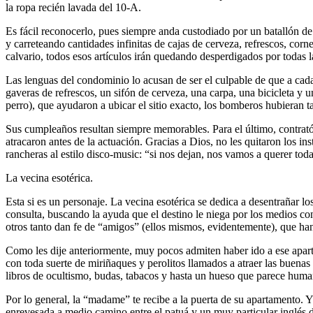
la ropa recién lavada del 10-A.
Es fácil reconocerlo, pues siempre anda custodiado por un batallón de 
y carreteando cantidades infinitas de cajas de cerveza, refrescos, cor
calvario, todos esos artículos irán quedando desperdigados por todas l
Las lenguas del condominio lo acusan de ser el culpable de que a cada
gaveras de refrescos, un sifón de cerveza, una carpa, una bicicleta y u
perro), que ayudaron a ubicar el sitio exacto, los bomberos hubieran t
Sus cumpleaños resultan siempre memorables. Para el último, contrató a
atracaron antes de la actuación. Gracias a Dios, no les quitaron los in
rancheras al estilo disco-music: “si nos dejan, nos vamos a querer toda
La vecina esotérica.
Esta si es un personaje. La vecina esotérica se dedica a desentrañar l
consulta, buscando la ayuda que el destino le niega por los medios co
otros tanto dan fe de “amigos” (ellos mismos, evidentemente), que han
Como les dije anteriormente, muy pocos admiten haber ido a ese aparta
con toda suerte de miriñaques y perolitos llamados a atraer las buenas v
libros de ocultismo, budas, tabacos y hasta un hueso que parece human
Por lo general, la “madame” te recibe a la puerta de su apartamento. Y
enrevesada a medio camino entre el patuá y un muy particular inglés d