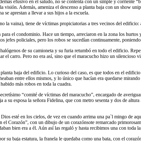
 demás efusivo en el saludo, no se contenta con un simple y corriente “b
a visión. Además, ameniza el descenso a planta baja con un show unipe
a se aprestan a llevar a sus hijos a la escuela.
 la vaina), tiene de víctimas propiciatorias a tres vecinos del edificio
a para el condominio. Hace un tiempo, arreciaron en la zona los hurtos 
tos jefes policiales, pero los robos se sucedían continuamente, poniendo
ros halógenos de su camioneta y su furia retumbó en todo el edificio. R
lar el carro. Pero no era así, sino que el maracucho hizo un silencioso v
lanta baja del edificio. Lo curioso del caso, es que todos en el edific
heaban entre ellos mismos, y lo único que hacían era quedarse mirando 
 habido más robos en toda la cuadra.
ecretísimo “comité de víctimas del maracucho”, encargado de averiguar 
a a su esposa la señora Fidelina, que con metro sesenta y dos de altura 
Dios esté en los cielos, de vez en cuando arrima una pa`l mingo de aquí 
en el Corazón”, con un dibujo de un corazónsote remarcado primorosamen
aban bien era a él. Aún así las regaló y hasta recibimos una con toda la
 por su baja estatura, la franela le quedaba como una bata, con el cora