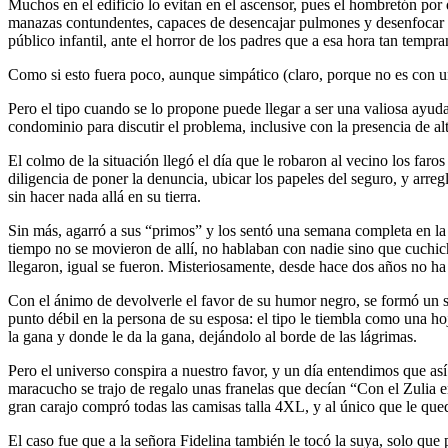
Muchos en el edificio lo evitan en el ascensor, pues el hombretón por
manazas contundentes, capaces de desencajar pulmones y desenfocar l
público infantil, ante el horror de los padres que a esa hora tan tempran
Como si esto fuera poco, aunque simpático (claro, porque no es con uno
Pero el tipo cuando se lo propone puede llegar a ser una valiosa ayud
condominio para discutir el problema, inclusive con la presencia de al
El colmo de la situación llegó el día que le robaron al vecino los fa
diligencia de poner la denuncia, ubicar los papeles del seguro, y arreg
sin hacer nada allá en su tierra.
Sin más, agarró a sus “primos” y los sentó una semana completa en la p
tiempo no se movieron de allí, no hablaban con nadie sino que cuchic
llegaron, igual se fueron. Misteriosamente, desde hace dos años no ha
Con el ánimo de devolverle el favor de su humor negro, se formó un s
punto débil en la persona de su esposa: el tipo le tiembla como una hoj
la gana y donde le da la gana, dejándolo al borde de las lágrimas.
Pero el universo conspira a nuestro favor, y un día entendimos que así 
maracucho se trajo de regalo unas franelas que decían “Con el Zulia 
gran carajo compró todas las camisas talla 4XL, y al único que le qued
El caso fue que a la señora Fidelina también le tocó la suya, solo que