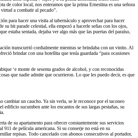
ta de color local, nos enteramos que la prima Ernestina es una señora
 virtud a combatir al pecado”.
ión para hacer una visita al tabernáculo y aprovechar para hacer
su hit parade celestial, ella empezó a hacerle señas con los ojos,
n que estaba sentada, dejaba ver algo más que las puertas del paraíso,
ación transcurrió cordialmente mientras se brindaba con un vinito. Al
ofreció brindar con una botellita que tenía guardada “para ocasiones
mbique ‘e monte de sesenta grados de alcohol, y con reconocidas
s cosas que nadie admite que ocurrieron. Lo que les puedo decir, es que
so cambiar un caucho. Ya sin verla, se le reconoce por el taconeo
el edificio sucumben ante los encantos de sus largas pestañas, su
ia.
erta de su apartamento para ofrecer constantemente sus servicios
 911 de película americana. Si su conserje no está en su
rnillar repisas. Todo cancelado con abonos consecutivos al portador,