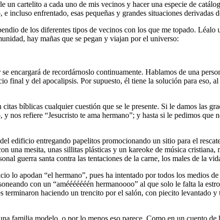
e un cartelito a cada uno de mis vecinos y hacer una especie de catálogo
o, e incluso enfrentado, esas pequeñas y grandes situaciones derivadas 
dio de los diferentes tipos de vecinos con los que me topado. Léalo us
omunidad, hay mañas que se pegan y viajan por el universo:
or se encargará de recordárnoslo continuamente. Hablamos de una perso
icio final y del apocalipsis. Por supuesto, él tiene la solución para eso, 
citas bíblicas cualquier cuestión que se le presente. Si le damos las g
io, y nos refiere “Jesucristo te ama hermano”; y hasta si le pedimos qu
a del edificio entregando papelitos promocionando un sitio para el rescat
 con una mesita, unas sillitas plásticas y un kareoke de música cristia
onal guerra santa contra las tentaciones de la carne, los males de la vi
ificio lo apodan “el hermano”, pues ha intentado por todos los medios 
a soneando con un “amééééééén hermanoooo” al que solo le falta la estrof
es terminaron haciendo un trencito por el salón, con piecito levantado y
 una familia modelo, o por lo menos eso parece. Como en un cuento de ha