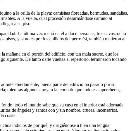
uino a la orilla de la playa: camisitas floreadas, bermudas, sandalias,
s armables. A la vuelta, cual procesión desarmándose camino al
 llegar a su piso.
apacidad. La última vez metió en él a doce personas, tres cavas, ocho
 pisos, y si no es por los aullidos del perro (si, también metieron al
la mañana en el portón del edificio, con tan mala suerte, que los
ngo siguiente. De tanto darle vueltas al repertorio, terminaron tocando
o admite abiertamente, buena parte del edificio ha pasado por su
ia; mientras algunos apoyan la teoría de que todo es superchería,
 fondo, todo el mundo sabe que su casa en el interior está adornada
iguritas de ángeles y santos con y sin nombre, cruces, incensarios,
da cosita.
uchos indicios de por qué, y dirigiéndose a ti en una lengua
 abajo, como si te estuviera escaneando. Algunos malintencionados