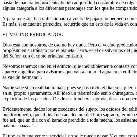
hasta de manera inconsciente, he ido adquirido la costumbre de colgarl
alguna categoría a los diferentes personajes con los que he compartid
Y para muestra, he confeccionado a vuelo de pájaro un pequeño compen
Es más, si encuentra parecidos, recuerde que en esto de la vida en c
EL VECINO PREDICADOR.
Dios está con nosotros, de eso no hay duda. Pero el vecino predicad
propósito en su tránsito por el planeta Tierra, es el de salvarnos del ju
del Señor, con él como principal emisario.
Nosotros tenemos uno en el edificio, que ineludiblemente contesta con 
aparece angelical para avisarnos que van a cortar el agua en el edific
salvación hermano”.
Nadie sabe si en realidad trabaja, pues se pasa todo el día en la puert
en su propio apartamento. Allí ideó un tabernáculo estilo chiringuito,
expiación de los pecados. Desde esa trinchera sagrada, desata una pers
Evidentemente, dados los antecedentes del sujeto, los ociosos del ed
puertorriqueño, que al final de cada lectura del libro sagrado, termin
fue así, que un día con el karaoke prendido a toda mecha, los asistent
palabraaaaaaaa”.
El tipo es buena gente y servicial, no se le puede negar. Y cuenta con