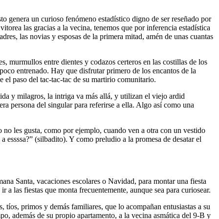
Esto genera un curioso fenómeno estadístico digno de ser reseñado por
itorea las gracias a la vecina, tenemos que por inferencia estadística
madres, las novias y esposas de la primera mitad, amén de unas cuantas
tes, murmullos entre dientes y codazos certeros en las costillas de los
 poco entrenado. Hay que disfrutar primero de los encantos de la
 el paso del tac-tac-tac de su martirio comunitario.
 y milagros, la intriga va más allá, y utilizan el viejo ardid
era persona del singular para referirse a ella. Algo así como una
lgo no les gusta, como por ejemplo, cuando ven a otra con un vestido
 a essssa?” (silbadito). Y como preludio a la promesa de desatar el
mana Santa, vacaciones escolares o Navidad, para montar una fiesta
ir a las fiestas que monta frecuentemente, aunque sea para curiosear.
s, tíos, primos y demás familiares, que lo acompañan entusiastas a su
mpo, además de su propio apartamento, a la vecina asmática del 9-B y