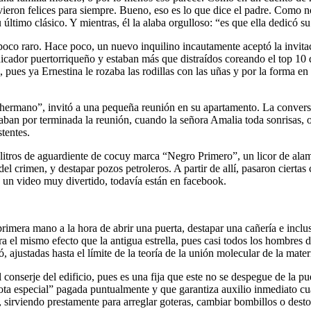
eron felices para siempre. Bueno, eso es lo que dice el padre. Como no
ltimo clásico. Y mientras, él la alaba orgulloso: “es que ella dedicó su
poco raro. Hace poco, un nuevo inquilino incautamente aceptó la invitac
cador puertorriqueño y estaban más que distraídos coreando el top 10 de 
o, pues ya Ernestina le rozaba las rodillas con las uñas y por la forma e
el hermano”, invitó a una pequeña reunión en su apartamento. La convers
 daban por terminada la reunión, cuando la señora Amalia toda sonrisas, 
tentes.
 litros de aguardiente de cocuy marca “Negro Primero”, un licor de ala
del crimen, y destapar pozos petroleros. A partir de allí, pasaron cierta
, y un video muy divertido, todavía están en facebook.
primera mano a la hora de abrir una puerta, destapar una cañería e inclu
a el mismo efecto que la antigua estrella, pues casi todos los hombres d
, ajustadas hasta el límite de la teoría de la unión molecular de la mater
conserje del edificio, pues es una fija que este no se despegue de la pu
ta especial” pagada puntualmente y que garantiza auxilio inmediato cual
, sirviendo prestamente para arreglar goteras, cambiar bombillos o desto