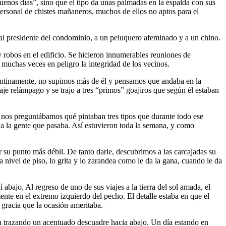
uenos días”, sino que el tipo da unas palmadas en la espalda con sus
rsonal de chistes mañaneros, muchos de ellos no aptos para el
: al presidente del condominio, a un peluquero afeminado y a un chino.
y robos en el edificio. Se hicieron innumerables reuniones de
 muchas veces en peligro la integridad de los vecinos.
epentinamente, no supimos más de él y pensamos que andaba en la
iaje relámpago y se trajo a tres “primos” goajiros que según él estaban
io nos preguntábamos qué pintaban tres tipos que durante todo ese
a la gente que pasaba. Así estuvieron toda la semana, y como
su punto más débil. De tanto darle, descubrimos a las carcajadas su
a nivel de piso, lo grita y lo zarandea como le da la gana, cuando le da
abajo. Al regreso de uno de sus viajes a la tierra del sol amada, el
te en el extremo izquierdo del pecho. El detalle estaba en que el
 gracia que la ocasión ameritaba.
zón trazando un acentuado descuadre hacia abajo. Un día estando en