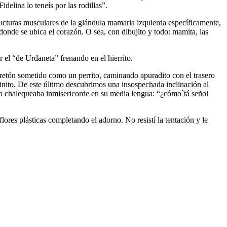
idelina lo teneís por las rodillas”.
ructuras musculares de la glándula mamaria izquierda específicamente,
 donde se ubica el corazón. O sea, con dibujito y todo: mamita, las
 el “de Urdaneta” frenando en el hierrito.
retón sometido como un perrito, caminando apuradito con el trasero
inito. De este último descubrimos una insospechada inclinación al
 lo chalequeaba inmisericorde en su media lengua: “¿cómo`tá señol
ores plásticas completando el adorno. No resistí la tentación y le