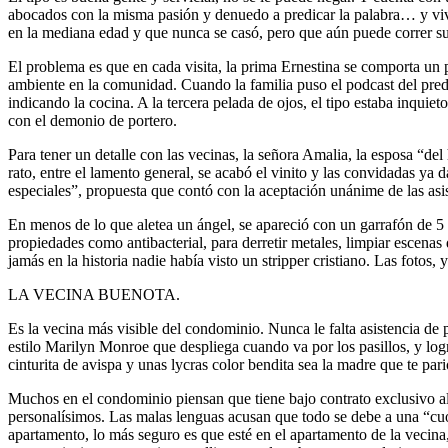
abocados con la misma pasión y denuedo a predicar la palabra… y vivi
en la mediana edad y que nunca se casó, pero que aún puede correr su ú
El problema es que en cada visita, la prima Ernestina se comporta un 
ambiente en la comunidad. Cuando la familia puso el podcast del predi
indicando la cocina. A la tercera pelada de ojos, el tipo estaba inquiet
con el demonio de portero.
Para tener un detalle con las vecinas, la señora Amalia, la esposa “d
rato, entre el lamento general, se acabó el vinito y las convidadas ya
especiales”, propuesta que contó con la aceptación unánime de las asis
En menos de lo que aletea un ángel, se apareció con un garrafón de 5
propiedades como antibacterial, para derretir metales, limpiar escenas 
jamás en la historia nadie había visto un stripper cristiano. Las fotos
LA VECINA BUENOTA.
Es la vecina más visible del condominio. Nunca le falta asistencia de 
estilo Marilyn Monroe que despliega cuando va por los pasillos, y logr
cinturita de avispa y unas lycras color bendita sea la madre que te parió
Muchos en el condominio piensan que tiene bajo contrato exclusivo al 
personalísimos. Las malas lenguas acusan que todo se debe a una “cuo
apartamento, lo más seguro es que esté en el apartamento de la vecina