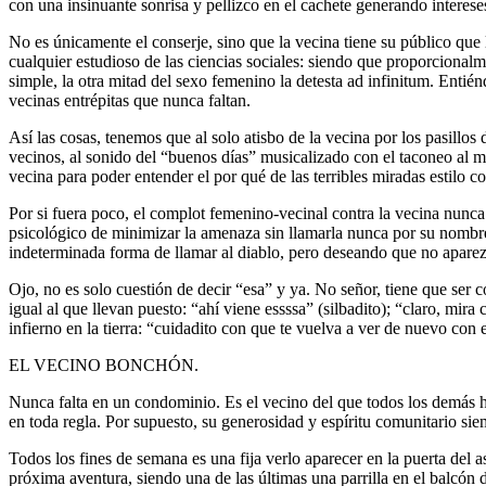
con una insinuante sonrisa y pellizco en el cachete generando interese
No es únicamente el conserje, sino que la vecina tiene su público que
cualquier estudioso de las ciencias sociales: siendo que proporcionalme
simple, la otra mitad del sexo femenino la detesta ad infinitum. Enti
vecinas entrépitas que nunca faltan.
Así las cosas, tenemos que al solo atisbo de la vecina por los pasillos 
vecinos, al sonido del “buenos días” musicalizado con el taconeo al m
vecina para poder entender el por qué de las terribles miradas estilo c
Por si fuera poco, el complot femenino-vecinal contra la vecina nunca c
psicológico de minimizar la amenaza sin llamarla nunca por su nombre. D
indeterminada forma de llamar al diablo, pero deseando que no aparez
Ojo, no es solo cuestión de decir “esa” y ya. No señor, tiene que ser 
igual al que llevan puesto: “ahí viene essssa” (silbadito); “claro, mir
infierno en la tierra: “cuidadito con que te vuelva a ver de nuevo con 
EL VECINO BONCHÓN.
Nunca falta en un condominio. Es el vecino del que todos los demás 
en toda regla. Por supuesto, su generosidad y espíritu comunitario sie
Todos los fines de semana es una fija verlo aparecer en la puerta del 
próxima aventura, siendo una de las últimas una parrilla en el balcó