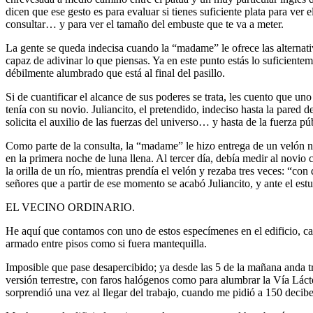
dicen que ese gesto es para evaluar si tienes suficiente plata para ve
consultar… y para ver el tamaño del embuste que te va a meter.
La gente se queda indecisa cuando la “madame” le ofrece las alternativas 
capaz de adivinar lo que piensas. Ya en este punto estás lo suficient
débilmente alumbrado que está al final del pasillo.
Si de cuantificar el alcance de sus poderes se trata, les cuento que un
tenía con su novio. Juliancito, el pretendido, indeciso hasta la pared 
solicita el auxilio de las fuerzas del universo… y hasta de la fuerza púb
Como parte de la consulta, la “madame” le hizo entrega de un velón neg
en la primera noche de luna llena. Al tercer día, debía medir al novio c
la orilla de un río, mientras prendía el velón y rezaba tres veces: “co
señores que a partir de ese momento se acabó Juliancito, y ante el estu
EL VECINO ORDINARIO.
He aquí que contamos con uno de estos especímenes en el edificio, ca
armado entre pisos como si fuera mantequilla.
Imposible que pase desapercibido; ya desde las 5 de la mañana anda tr
versión terrestre, con faros halógenos como para alumbrar la Vía Lác
sorprendió una vez al llegar del trabajo, cuando me pidió a 150 decibe