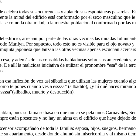
s.
 le celebra todas sus ocurrencias y aplaude sus espontáneas pasarelas. 
nte la mitad del edificio está conformado por el sexo masculino que le v
éndase como la otra mitad, a la muestra poblacional conformada por las 
del edificio, arrecian por parte de las otras vecinas las miradas fulminan
odo Marilyn. Por supuesto, todo esto no es visible para el ojo novato y
omiquita japonesa que lanzan las otras vecinas apenas escuchan acercarse
esa, y además de las consabidas habladurías sobre sus antecedentes, vida
e allí la maliciosa iniciativa de utilizar el pronombre “esa” de la terc
ca.
con esa inflexión de voz así silbadita que utilizan las mujeres cuando a
a como te pones cuando ves a essssa” (silbadito); ¿y tú qué haces mirando
essssa”(silbadito, muerte y destrucción).
hablan, pues su fama se basa en que nunca se pela unos Carnavales, Se
mpre están presentes y no hay un alma en el edificio que haya dejado de 
ascensor acompañado de toda la familia: esposa, hijos, suegros, hermano
n de su apartamento, desde donde ahumó sin misericordia y al mismo tie