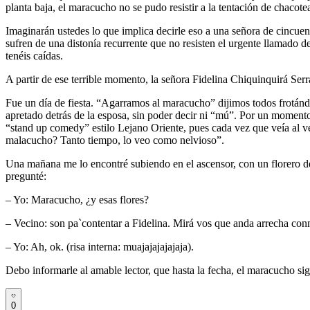
planta baja, el maracucho no se pudo resistir a la tentación de chacotea
Imaginarán ustedes lo que implica decirle eso a una señora de cincuen
sufren de una distonía recurrente que no resisten el urgente llamado de
tenéis caídas.
A partir de ese terrible momento, la señora Fidelina Chiquinquirá Serr
Fue un día de fiesta. “Agarramos al maracucho” dijimos todos frotánd
apretado detrás de la esposa, sin poder decir ni “mú”. Por un momento
“stand up comedy” estilo Lejano Oriente, pues cada vez que veía al ve
malacucho? Tanto tiempo, lo veo como nelvioso”.
Una mañana me lo encontré subiendo en el ascensor, con un florero de 
pregunté:
– Yo: Maracucho, ¿y esas flores?
– Vecino: son pa`contentar a Fidelina. Mirá vos que anda arrecha con
– Yo: Ah, ok. (risa interna: muajajajajajaja).
Debo informarle al amable lector, que hasta la fecha, el maracucho s
0