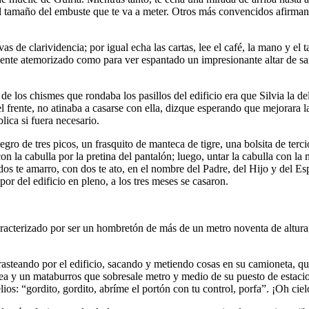
r el tamaño del embuste que te va a meter. Otros más convencidos afirman 
de clarividencia; por igual echa las cartas, lee el café, la mano y el tab
emente atemorizado como para ver espantado un impresionante altar de sa
o de los chismes que rondaba los pasillos del edificio era que Silvia la 
del frente, no atinaba a casarse con ella, dizque esperando que mejorara l
lica si fuera necesario.
ro de tres picos, un frasquito de manteca de tigre, una bolsita de terci
on la cabulla por la pretina del pantalón; luego, untar la cabulla con la
n dos te amarro, con dos te ato, en el nombre del Padre, del Hijo y del 
por del edificio en pleno, a los tres meses se casaron.
racterizado por ser un hombretón de más de un metro noventa de altura, 
asteando por el edificio, sacando y metiendo cosas en su camioneta, que
tea y un mataburros que sobresale metro y medio de su puesto de estaci
lios: “gordito, gordito, abríme el portón con tu control, porfa”. ¡Oh ci