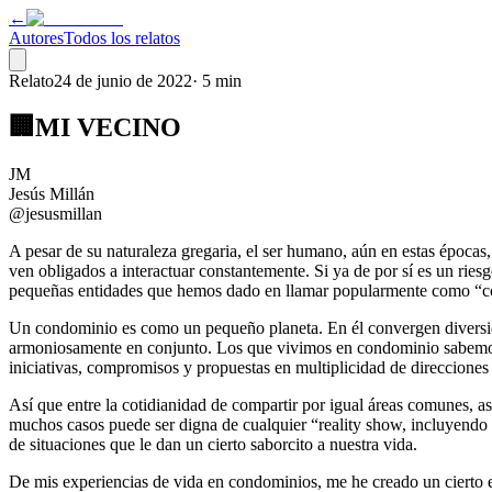
←
Autores
Todos los relatos
Relato
24 de junio de 2022
·
5 min
🏢MI VECINO
JM
Jesús Millán
@jesusmillan
A pesar de su naturaleza gregaria, el ser humano, aún en estas épocas
ven obligados a interactuar constantemente. Si ya de por sí es un ries
pequeñas entidades que hemos dado en llamar popularmente como “
Un condominio es como un pequeño planeta. En él convergen diversida
armoniosamente en conjunto. Los que vivimos en condominio sabemos q
iniciativas, compromisos y propuestas en multiplicidad de direcciones
Así que entre la cotidianidad de compartir por igual áreas comunes, as
muchos casos puede ser digna de cualquier “reality show, incluyendo se
de situaciones que le dan un cierto saborcito a nuestra vida.
De mis experiencias de vida en condominios, me he creado un cierto e ir