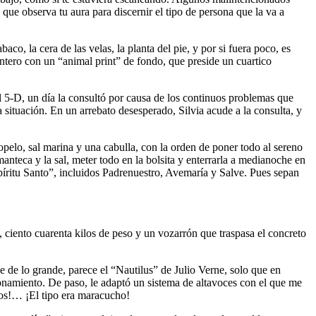
que observa tu aura para discernir el tipo de persona que la va a
aco, la cera de las velas, la planta del pie, y por si fuera poco, es
ntero con un “animal print” de fondo, que preside un cuartico
del 5-D, un día la consultó por causa de los continuos problemas que
a situación. En un arrebato desesperado, Silvia acude a la consulta, y
opelo, sal marina y una cabulla, con la orden de poner todo al sereno
 manteca y la sal, meter todo en la bolsita y enterrarla a medianoche en
Espíritu Santo”, incluidos Padrenuestro, Avemaría y Salve. Pues sepan
ciento cuarenta kilos de peso y un vozarrón que traspasa el concreto
 de lo grande, parece el “Nautilus” de Julio Verne, solo que en
onamiento. De paso, le adaptó un sistema de altavoces con el que me
elos!… ¡El tipo era maracucho!