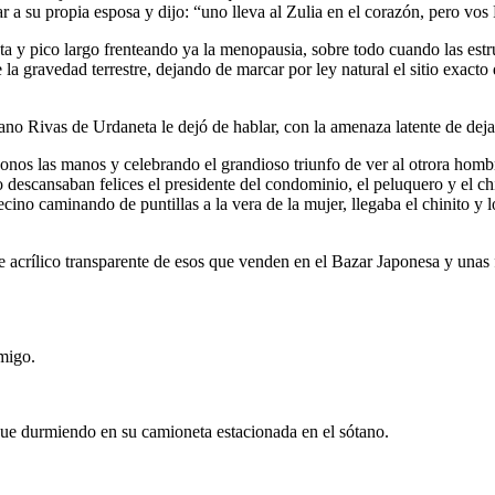
r a su propia esposa y dijo: “uno lleva al Zulia en el corazón, pero vos F
ta y pico largo frenteando ya la menopausia, sobre todo cuando las est
 la gravedad terrestre, dejando de marcar por ley natural el sitio exacto
ano Rivas de Urdaneta le dejó de hablar, con la amenaza latente de dejar
onos las manos y celebrando el grandioso triunfo de ver al otrora homb
 descansaban felices el presidente del condominio, el peluquero y el ch
cino caminando de puntillas a la vera de la mujer, llegaba el chinito y
acrílico transparente de esos que venden en el Bazar Japonesa y unas fl
migo.
igue durmiendo en su camioneta estacionada en el sótano.