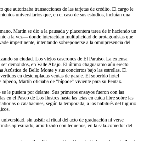
 que autorizaba transacciones de las tarjetas de crédito. El cargo le
ientos universitarios que, en el caso de sus estudios, incluían una
mano, Martín se dio a la pausada y placentera tarea de ir haciendo un
iente a la vez— donde interactúan multiplicidad de protagonistas que
nvade impertinente, intentando sobreponerse a la omnipresencia del
izando su ciudad. Los viejos caserones de El Paraíso. La extensa
e ser demolidos, en Valle Abajo. El último chaguaramo aún erecto
Acústica de Bello Monte y sus conciertos bajo las estrellas. El
vertidos en destempladas ventas de garaje. El soberbio hotel
 bípedo, Martín oficiaba de "bípode" viviente para su Pentax.
o se le pusiera por delante. Sus primeros ensayos fueron con las
 en el Paseo de Los Ilustres hasta las tetas en caída libre sobre las
nahorias o calabacines, según la temporada, a los habitués del tugurio
icos.
niversidad, sin asistir al ritual del acto de graduación ni verse
brindis apresurado, amortizado con tequeños, en la sala-comedor del