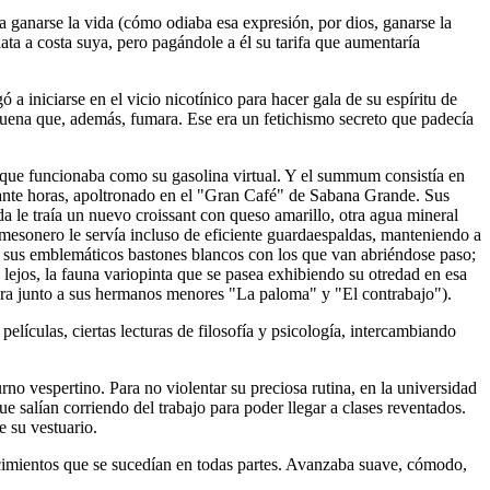
a ganarse la vida (cómo odiaba esa expresión, por dios, ganarse la
ata a costa suya, pero pagándole a él su tarifa que aumentaría
iniciarse en el vicio nicotínico para hacer gala de su espíritu de
n buena que, además, fumara. Ese era un fetichismo secreto que padecía
a que funcionaba como su gasolina virtual. Y el summum consistía en
urante horas, apoltronado en el "Gran Café" de Sabana Grande. Sus
a le traía un nuevo croissant con queso amarillo, otra agua mineral
esonero le servía incluso de eficiente guardaespaldas, manteniendo a
s y sus emblemáticos bastones blancos con los que van abriéndose paso;
e lejos, la fauna variopinta que se pasea exhibiendo su otredad en esa
cera junto a sus hermanos menores "La paloma" y "El contrabajo").
películas, ciertas lecturas de filosofía y psicología, intercambiando
no vespertino. Para no violentar su preciosa rutina, en la universidad
 salían corriendo del trabajo para poder llegar a clases reventados.
e su vestuario.
ecimientos que se sucedían en todas partes. Avanzaba suave, cómodo,