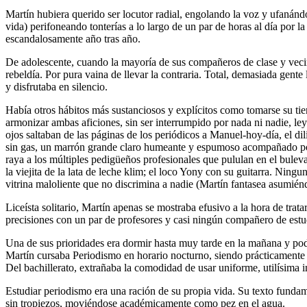
Martín hubiera querido ser locutor radial, engolando la voz y ufanándo
vida) perifoneando tonterías a lo largo de un par de horas al día por 
escandalosamente año tras año.
De adolescente, cuando la mayoría de sus compañeros de clase y vecino
rebeldía. Por pura vaina de llevar la contraria. Total, demasiada gent
y disfrutaba en silencio.
Había otros hábitos más sustanciosos y explícitos como tomarse su ti
armonizar ambas aficiones, sin ser interrumpido por nada ni nadie, le
ojos saltaban de las páginas de los periódicos a Manuel-hoy-día, el di
sin gas, un marrón grande claro humeante y espumoso acompañado por 
raya a los múltiples pedigüeños profesionales que pululan en el buleva
la viejita de la lata de leche klim; el loco Yony con su guitarra. Ning
vitrina maloliente que no discrimina a nadie (Martín fantasea asumié
Liceísta solitario, Martín apenas se mostraba efusivo a la hora de trat
precisiones con un par de profesores y casi ningún compañero de estudi
Una de sus prioridades era dormir hasta muy tarde en la mañana y podía
Martín cursaba Periodismo en horario nocturno, siendo prácticamente u
Del bachillerato, extrañaba la comodidad de usar uniforme, utilísima 
Estudiar periodismo era una ración de su propia vida. Su texto funda
sin tropiezos, moviéndose académicamente como pez en el agua.