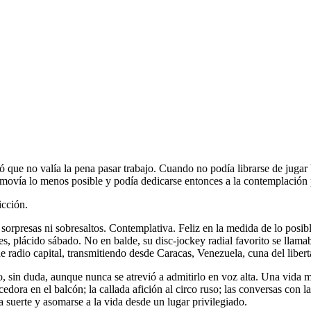
ue no valía la pena pasar trabajo. Cuando no podía librarse de jugar béi
e movía lo menos posible y podía dedicarse entonces a la contemplación 
cción.
 sorpresas ni sobresaltos. Contemplativa. Feliz en la medida de lo posib
nes, plácido sábado. No en balde, su disc-jockey radial favorito se lla
 radio capital, transmitiendo desde Caracas, Venezuela, cuna del libert
 sin duda, aunque nunca se atrevió a admitirlo en voz alta. Una vida ma
edora en el balcón; la callada afición al circo ruso; las conversas con l
la suerte y asomarse a la vida desde un lugar privilegiado.