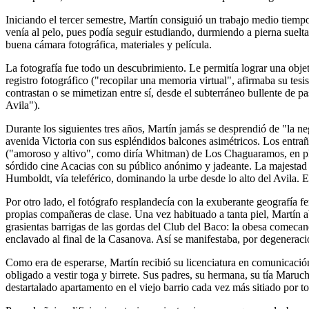
Iniciando el tercer semestre, Martín consiguió un trabajo medio tiempo 
venía al pelo, pues podía seguir estudiando, durmiendo a pierna suelta
buena cámara fotográfica, materiales y película.
La fotografía fue todo un descubrimiento. Le permitía lograr una obje
registro fotográfico ("recopilar una memoria virtual", afirmaba su te
contrastan o se mimetizan entre sí, desde el subterráneo bullente de 
Avila").
Durante los siguientes tres años, Martín jamás se desprendió de "la n
avenida Victoria con sus espléndidos balcones asimétricos. Los entra
("amoroso y altivo", como diría Whitman) de Los Chaguaramos, en plen
sórdido cine Acacias con su público anónimo y jadeante. La majestad u
Humboldt, vía teleférico, dominando la urbe desde lo alto del Avila.
Por otro lado, el fotógrafo resplandecía con la exuberante geografía f
propias compañeras de clase. Una vez habituado a tanta piel, Martín aba
grasientas barrigas de las gordas del Club del Baco: la obesa comecand
enclavado al final de la Casanova. Así se manifestaba, por degeneració
Como era de esperarse, Martín recibió su licenciatura en comunicación s
obligado a vestir toga y birrete. Sus padres, su hermana, su tía Maru
destartalado apartamento en el viejo barrio cada vez más sitiado por to