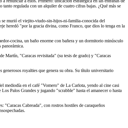
 a renunciar a ellos. Primero: ubicación estratégica en las entrañas de
o tanto regulada con un alquiler de cuatro cifras bajas. ¿Qué más se
 se murió el viejito-viudo-sin-hijos-ni-familia-conocida del
erje heredó "por la gracia divina, como Franco, que dios lo tenga en la
comedor-cocina, un baño enorme con bañera y un dormitorio minúsculo
s panorámica.
 de Martín, "Caracas revisitada" (su tesis de grado) y "Caracas
s generosos royalties que genera su obra. Su título universitario
l mediodía en el café "Vomero" de La Carlota, yendo al cine casi
" de Los Palos Grandes y jugando "scrabble" hasta el amanecer o hasta
es: "Caracas Cabreada", con rostros hostiles de caraqueños
insospechadas.