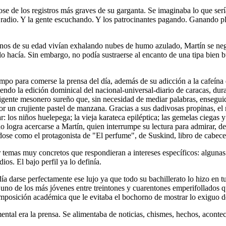
se de los registros más graves de su garganta. Se imaginaba lo que serí
la radio. Y la gente escuchando. Y los patrocinantes pagando. Ganando pl
s de su edad vivían exhalando nubes de humo azulado, Martín se negó a 
e lo hacía. Sin embargo, no podía sustraerse al encanto de una tipa bie
empo para comerse la prensa del día, además de su adicción a la cafeín
yendo la edición dominical del nacional-universal-diario de caracas, d
ligente mesonero sureño que, sin necesidad de mediar palabras, enseguid
un crujiente pastel de manzana. Gracias a sus dadivosas propinas, el m
r: los niños huelepega; la vieja karateca epiléptica; las gemelas ciega
uno logra acercarse a Martín, quien interrumpe su lectura para admirar, d
ndose como el protagonista de "El perfume", de Suskind, libro de cabe
ar temas muy concretos que respondieran a intereses específicos: algunas 
os. El bajo perfil ya lo definía.
 darse perfectamente ese lujo ya que todo su bachillerato lo hizo en tur
no de los más jóvenes entre treintones y cuarentones emperifollados que
imposición académica que le evitaba el bochorno de mostrar lo exiguo d
mental era la prensa. Se alimentaba de noticias, chismes, hechos, acont