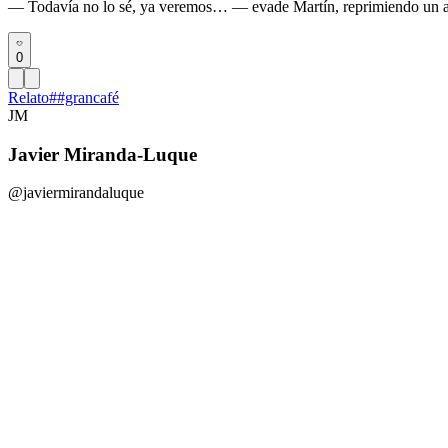
— Todavía no lo sé, ya veremos… — evade Martín, reprimiendo un 
0
Relato
#
#grancafé
JM
Javier Miranda-Luque
@javiermirandaluque