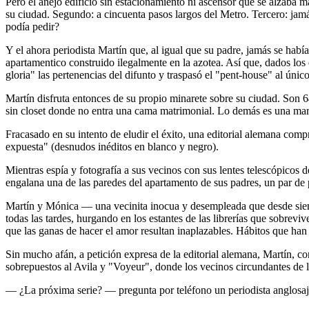
Pero el añejo edificio sin estacionamiento ni ascensor que se alzaba má
su ciudad. Segundo: a cincuenta pasos largos del Metro. Tercero: jamás
podía pedir?
Y el ahora periodista Martín que, al igual que su padre, jamás se había
apartamentico construido ilegalmente en la azotea. Así que, dados los 
gloria" las pertenencias del difunto y traspasó el "pent-house" al único 
Martín disfruta entonces de su propio minarete sobre su ciudad. Son
sin closet donde no entra una cama matrimonial. Lo demás es una mar
Fracasado en su intento de eludir el éxito, una editorial alemana compr
expuesta" (desnudos inéditos en blanco y negro).
Mientras espía y fotografía a sus vecinos con sus lentes telescópicos d
engalana una de las paredes del apartamento de sus padres, un par de 
Martín y Mónica — una vecinita inocua y desempleada que desde siem
todas las tardes, hurgando en los estantes de las librerías que sobrev
que las ganas de hacer el amor resultan inaplazables. Hábitos que han
Sin mucho afán, a petición expresa de la editorial alemana, Martín, c
sobrepuestos al Avila y "Voyeur", donde los vecinos circundantes de 
— ¿La próxima serie? — pregunta por teléfono un periodista anglosaj