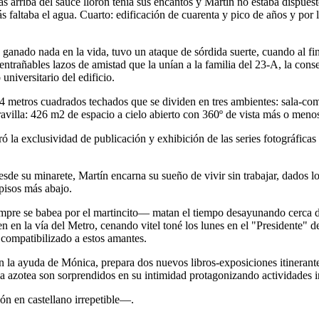
s arriba del sauce llorón tenía sus encantos y Martín no estaba dispuesto
 faltaba el agua. Cuarto: edificación de cuarenta y pico de años y por l
 ganado nada en la vida, tuvo un ataque de sórdida suerte, cuando al fin
entrañables lazos de amistad que la unían a la familia del 23-A, la cons
universitario del edificio.
 64 metros cuadrados techados que se dividen en tres ambientes: sala-
avilla: 426 m2 de espacio a cielo abierto con 360º de vista más o meno
ó la exclusividad de publicación y exhibición de las series fotográficas
esde su minarete, Martín encarna su sueño de vivir sin trabajar, dados lo
pisos más abajo.
pre se babea por el martincito— matan el tiempo desayunando cerca de
iven en la vía del Metro, cenando vitel toné los lunes en el "Presidente
 compatibilizado a estos amantes.
on la ayuda de Mónica, prepara dos nuevos libros-exposiciones itinerant
la azotea son sorprendidos en su intimidad protagonizando actividades 
ón en castellano irrepetible—.