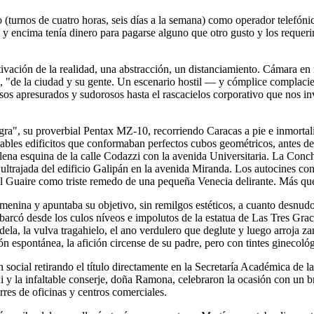
(turnos de cuatro horas, seis días a la semana) como operador telefónico
 y encima tenía dinero para pagarse alguno que otro gusto y los requerim
tivación de la realidad, una abstracción, un distanciamiento. Cámara en 
sis, "de la ciudad y su gente. Un escenario hostil — y cómplice complac
pasos apresurados y sudorosos hasta el rascacielos corporativo que nos i
egra", su proverbial Pentax MZ-10, recorriendo Caracas a pie e inmortal
ñables edificitos que conformaban perfectos cubos geométricos, antes d
a esquina de la calle Codazzi con la avenida Universitaria. La Concha 
ltrajada del edificio Galipán en la avenida Miranda. Los autocines con
 El Guaire como triste remedo de una pequeña Venecia delirante. Más que
emenina y apuntaba su objetivo, sin remilgos estéticos, a cuanto desnud
rcó desde los culos níveos e impolutos de la estatua de Las Tres Gracias
ela, la vulva tragahielo, el ano verdulero que deglute y luego arroja za
n espontánea, la afición circense de su padre, pero con tintes ginecológ
ocial retirando el título directamente en la Secretaría Académica de la u
chi y la infaltable conserje, doña Ramona, celebraron la ocasión con un 
rres de oficinas y centros comerciales.