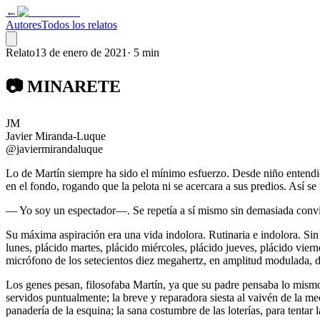
←
Autores
Todos los relatos
Relato
13 de enero de 2021
·
5 min
📷 MINARETE
JM
Javier Miranda-Luque
@javiermirandaluque
Lo de Martín siempre ha sido el mínimo esfuerzo. Desde niño entendió q
en el fondo, rogando que la pelota ni se acercara a sus predios. Así s
— Yo soy un espectador—. Se repetía a sí mismo sin demasiada convi
Su máxima aspiración era una vida indolora. Rutinaria e indolora. Sin
lunes, plácido martes, plácido miércoles, plácido jueves, plácido vier
micrófono de los setecientos diez megahertz, en amplitud modulada, de
Los genes pesan, filosofaba Martín, ya que su padre pensaba lo mismo,
servidos puntualmente; la breve y reparadora siesta al vaivén de la mec
panadería de la esquina; la sana costumbre de las loterías, para tentar 