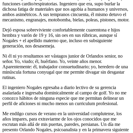
funciones cardio/respiratorias. Ingeniero que era, supo burlar la
dichosa fatiga de materiales que nos agobia a humanos y universos,
ambos asimétricos. A sus tempranos cincuenta, él mismo detuvo el
mecanismo, engranajes, motobomba, bielas, poleas, pistones, motor.
Dejó esposa sobreviviente confortablemente cuarentona e hijos
hembra y varón de 19 y 16, sin oes en sus rúbricas, aunque sí
Nogales + el apellido materno que, incluso en subsiguiente
generación, nos desasemeja.
Ni él ni yo resultamos ser vástagos junior de Orlandos senior, no
señor. Yo, viudo; él, huérfano. Yo, veinte años menor.
Aparentemente: él, trabajador consuetudinario; yo, heredero de una
minúscula fortuna conyugal que me permite divagar sin desgastar
rutinas.
El ingeniero Nogales egresaba a diario lectivo de su gerencia
asalariada e ingresaba dominicalmente al campo de golf. Yo no me
conozco hábitos de ninguna especie que me permitan delinear un
perfil de aficiones ni mucho menos un curriculum profesional.
Me endilgo cursos de verano en la universidad complutense, los
años impares, para extraviarme de los ojos conocidos que me
escrutan más allá de mis puertas, paredes, persianas. Un día me
presento Orlando Nogales, psicoanalista y en la primavera siguiente