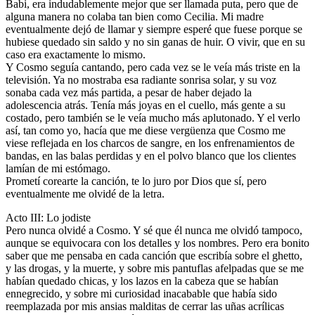
Babi, era indudablemente mejor que ser llamada puta, pero que de
alguna manera no colaba tan bien como Cecilia. Mi madre
eventualmente dejó de llamar y siempre esperé que fuese porque se
hubiese quedado sin saldo y no sin ganas de huir. O vivir, que en su
caso era exactamente lo mismo.
Y Cosmo seguía cantando, pero cada vez se le veía más triste en la
televisión. Ya no mostraba esa radiante sonrisa solar, y su voz
sonaba cada vez más partida, a pesar de haber dejado la
adolescencia atrás. Tenía más joyas en el cuello, más gente a su
costado, pero también se le veía mucho más aplutonado. Y el verlo
así, tan como yo, hacía que me diese vergüenza que Cosmo me
viese reflejada en los charcos de sangre, en los enfrenamientos de
bandas, en las balas perdidas y en el polvo blanco que los clientes
lamían de mi estómago.
Prometí corearte la canción, te lo juro por Dios que sí, pero
eventualmente me olvidé de la letra.
Acto III: Lo jodiste
Pero nunca olvidé a Cosmo. Y sé que él nunca me olvidó tampoco,
aunque se equivocara con los detalles y los nombres. Pero era bonito
saber que me pensaba en cada canción que escribía sobre el ghetto,
y las drogas, y la muerte, y sobre mis pantuflas afelpadas que se me
habían quedado chicas, y los lazos en la cabeza que se habían
ennegrecido, y sobre mi curiosidad inacabable que había sido
reemplazada por mis ansias malditas de cerrar las uñas acrílicas