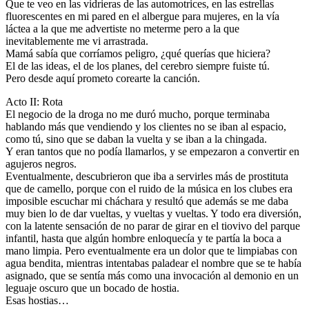
Que te veo en las vidrieras de las automotrices, en las estrellas
fluorescentes en mi pared en el albergue para mujeres, en la vía
láctea a la que me advertiste no meterme pero a la que
inevitablemente me vi arrastrada.
Mamá sabía que corríamos peligro, ¿qué querías que hiciera?
El de las ideas, el de los planes, del cerebro siempre fuiste tú.
Pero desde aquí prometo corearte la canción.
Acto II: Rota
El negocio de la droga no me duró mucho, porque terminaba
hablando más que vendiendo y los clientes no se iban al espacio,
como tú, sino que se daban la vuelta y se iban a la chingada.
Y eran tantos que no podía llamarlos, y se empezaron a convertir en
agujeros negros.
Eventualmente, descubrieron que iba a servirles más de prostituta
que de camello, porque con el ruido de la música en los clubes era
imposible escuchar mi cháchara y resultó que además se me daba
muy bien lo de dar vueltas, y vueltas y vueltas. Y todo era diversión,
con la latente sensación de no parar de girar en el tiovivo del parque
infantil, hasta que algún hombre enloquecía y te partía la boca a
mano limpia. Pero eventualmente era un dolor que te limpiabas con
agua bendita, mientras intentabas paladear el nombre que se te había
asignado, que se sentía más como una invocación al demonio en un
leguaje oscuro que un bocado de hostia.
Esas hostias…