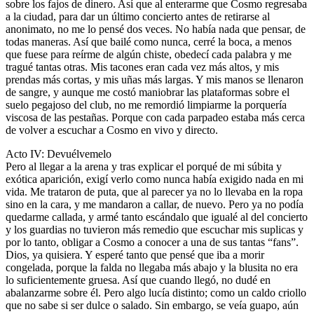
sobre los fajos de dinero. Así que al enterarme que Cosmo regresaba
a la ciudad, para dar un último concierto antes de retirarse al
anonimato, no me lo pensé dos veces. No había nada que pensar, de
todas maneras. Así que bailé como nunca, cerré la boca, a menos
que fuese para reírme de algún chiste, obedecí cada palabra y me
tragué tantas otras. Mis tacones eran cada vez más altos, y mis
prendas más cortas, y mis uñas más largas. Y mis manos se llenaron
de sangre, y aunque me costó maniobrar las plataformas sobre el
suelo pegajoso del club, no me remordió limpiarme la porquería
viscosa de las pestañas. Porque con cada parpadeo estaba más cerca
de volver a escuchar a Cosmo en vivo y directo.
Acto IV: Devuélvemelo
Pero al llegar a la arena y tras explicar el porqué de mi súbita y
exótica aparición, exigí verlo como nunca había exigido nada en mi
vida. Me trataron de puta, que al parecer ya no lo llevaba en la ropa
sino en la cara, y me mandaron a callar, de nuevo. Pero ya no podía
quedarme callada, y armé tanto escándalo que igualé al del concierto
y los guardias no tuvieron más remedio que escuchar mis suplicas y
por lo tanto, obligar a Cosmo a conocer a una de sus tantas “fans”.
Dios, ya quisiera. Y esperé tanto que pensé que iba a morir
congelada, porque la falda no llegaba más abajo y la blusita no era
lo suficientemente gruesa. Así que cuando llegó, no dudé en
abalanzarme sobre él. Pero algo lucía distinto; como un caldo criollo
que no sabe si ser dulce o salado. Sin embargo, se veía guapo, aún