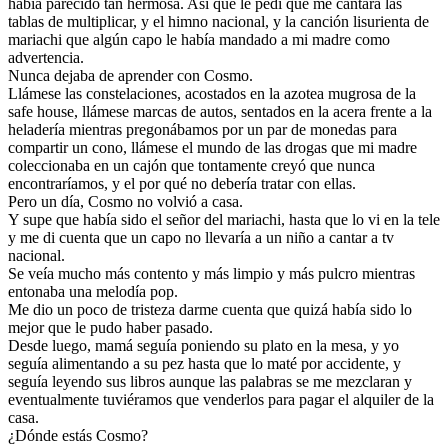
había parecido tan hermosa. Así que le pedí que me cantara las
tablas de multiplicar, y el himno nacional, y la canción lisurienta de
mariachi que algún capo le había mandado a mi madre como
advertencia.
Nunca dejaba de aprender con Cosmo.
Llámese las constelaciones, acostados en la azotea mugrosa de la
safe house, llámese marcas de autos, sentados en la acera frente a la
heladería mientras pregonábamos por un par de monedas para
compartir un cono, llámese el mundo de las drogas que mi madre
coleccionaba en un cajón que tontamente creyó que nunca
encontraríamos, y el por qué no debería tratar con ellas.
Pero un día, Cosmo no volvió a casa.
Y supe que había sido el señor del mariachi, hasta que lo vi en la tele
y me di cuenta que un capo no llevaría a un niño a cantar a tv
nacional.
Se veía mucho más contento y más limpio y más pulcro mientras
entonaba una melodía pop.
Me dio un poco de tristeza darme cuenta que quizá había sido lo
mejor que le pudo haber pasado.
Desde luego, mamá seguía poniendo su plato en la mesa, y yo
seguía alimentando a su pez hasta que lo maté por accidente, y
seguía leyendo sus libros aunque las palabras se me mezclaran y
eventualmente tuviéramos que venderlos para pagar el alquiler de la
casa.
¿Dónde estás Cosmo?