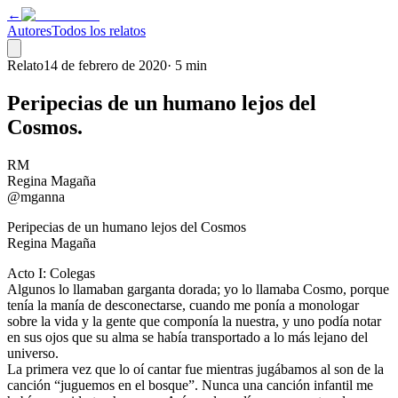
←
Autores
Todos los relatos
Relato
14 de febrero de 2020
·
5 min
Peripecias de un humano lejos del
Cosmos.
RM
Regina Magaña
@mganna
Peripecias de un humano lejos del Cosmos
Regina Magaña
Acto I: Colegas
Algunos lo llamaban garganta dorada; yo lo llamaba Cosmo, porque
tenía la manía de desconectarse, cuando me ponía a monologar
sobre la vida y la gente que componía la nuestra, y uno podía notar
en sus ojos que su alma se había transportado a lo más lejano del
universo.
La primera vez que lo oí cantar fue mientras jugábamos al son de la
canción “juguemos en el bosque”. Nunca una canción infantil me