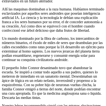
extraviados en un futuro aterrador.
Allí las maquinas dominaban a la raza humana. Habíamos terminado
esclavizados por aquellos seres androides que poseían inteligencia
artificial IA. La ciencia y la tecnología le debían una explicación
franca a los seres humanos por su error, el de conceder autonomía a
su creación. Así como dios se equivocó con el hombre cuando
confeccionó ese árbol delicioso que daba frutos de libertad.
Un mundo dominado por la fibra de carbono, los intercambios de
números binarios, el éxodo de miles de seres que deambulan por las
calles escondidos como ratas porque la IA desarrollo un ejército para
exterminar al homo sapiens. Los nuevos jerarcas del planeta tierra
podían ensamblarse, regenerarse y consumir energía solar para
continuar su conquista civilizatoria androide.
El pequeño John Connor desanimado tuvo que abandonar la
escuela. Se inspiró a contar todo aquello a sus padres, quienes lo
metieron de inmediato en un sanatorio mental. Desestimaban un
ápice de lógica en un relato nefasto, inverosímil y propenso a la
esquizofrenia. Con su pobre hijo de neuronas vueltas chicha, la
familia Connor emigró a tierras del norte, donde podrían encontrar
una cura apropiada. Es que la medicina anglosajona sana o liquida.
Descarta las medias tintas.
Nuestro héroe incomprendido siguió con las mismas alucinaciones.