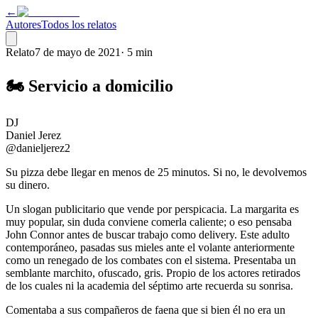
←
Autores
Todos los relatos
Relato
7 de mayo de 2021
·
5 min
🏍️ Servicio a domicilio
DJ
Daniel Jerez
@danieljerez2
Su pizza debe llegar en menos de 25 minutos. Si no, le devolvemos
su dinero.
Un slogan publicitario que vende por perspicacia. La margarita es
muy popular, sin duda conviene comerla caliente; o eso pensaba
John Connor antes de buscar trabajo como delivery. Este adulto
contemporáneo, pasadas sus mieles ante el volante anteriormente
como un renegado de los combates con el sistema. Presentaba un
semblante marchito, ofuscado, gris. Propio de los actores retirados
de los cuales ni la academia del séptimo arte recuerda su sonrisa.
Comentaba a sus compañeros de faena que si bien él no era un