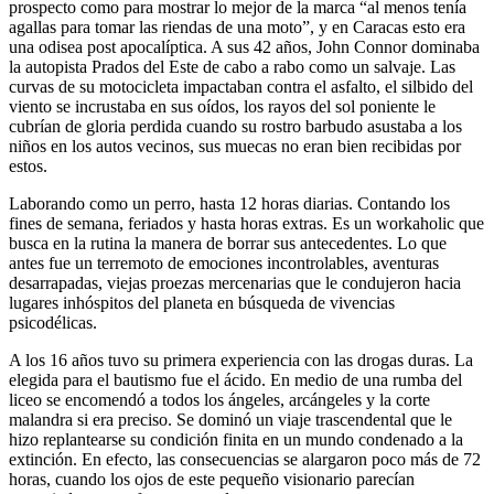
prospecto como para mostrar lo mejor de la marca “al menos tenía
agallas para tomar las riendas de una moto”, y en Caracas esto era
una odisea post apocalíptica. A sus 42 años, John Connor dominaba
la autopista Prados del Este de cabo a rabo como un salvaje. Las
curvas de su motocicleta impactaban contra el asfalto, el silbido del
viento se incrustaba en sus oídos, los rayos del sol poniente le
cubrían de gloria perdida cuando su rostro barbudo asustaba a los
niños en los autos vecinos, sus muecas no eran bien recibidas por
estos.
Laborando como un perro, hasta 12 horas diarias. Contando los
fines de semana, feriados y hasta horas extras. Es un workaholic que
busca en la rutina la manera de borrar sus antecedentes. Lo que
antes fue un terremoto de emociones incontrolables, aventuras
desarrapadas, viejas proezas mercenarias que le condujeron hacia
lugares inhóspitos del planeta en búsqueda de vivencias
psicodélicas.
A los 16 años tuvo su primera experiencia con las drogas duras. La
elegida para el bautismo fue el ácido. En medio de una rumba del
liceo se encomendó a todos los ángeles, arcángeles y la corte
malandra si era preciso. Se dominó un viaje trascendental que le
hizo replantearse su condición finita en un mundo condenado a la
extinción. En efecto, las consecuencias se alargaron poco más de 72
horas, cuando los ojos de este pequeño visionario parecían