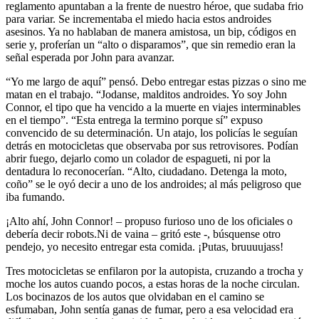
reglamento apuntaban a la frente de nuestro héroe, que sudaba frio
para variar. Se incrementaba el miedo hacia estos androides
asesinos. Ya no hablaban de manera amistosa, un bip, códigos en
serie y, proferían un “alto o disparamos”, que sin remedio eran la
señal esperada por John para avanzar.
“Yo me largo de aquí” pensó. Debo entregar estas pizzas o sino me
matan en el trabajo. “Jodanse, malditos androides. Yo soy John
Connor, el tipo que ha vencido a la muerte en viajes interminables
en el tiempo”. “Esta entrega la termino porque sí” expuso
convencido de su determinación. Un atajo, los policías le seguían
detrás en motocicletas que observaba por sus retrovisores. Podían
abrir fuego, dejarlo como un colador de espagueti, ni por la
dentadura lo reconocerían. “Alto, ciudadano. Detenga la moto,
coño” se le oyó decir a uno de los androides; al más peligroso que
iba fumando.
¡Alto ahí, John Connor! – propuso furioso uno de los oficiales o
debería decir robots.Ni de vaina – gritó este -, búsquense otro
pendejo, yo necesito entregar esta comida. ¡Putas, bruuuujass!
Tres motocicletas se enfilaron por la autopista, cruzando a trocha y
moche los autos cuando pocos, a estas horas de la noche circulan.
Los bocinazos de los autos que olvidaban en el camino se
esfumaban, John sentía ganas de fumar, pero a esa velocidad era