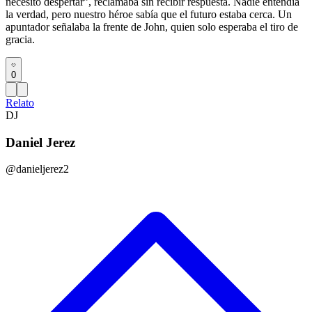
necesito despertar”, reclamaba sin recibir respuesta. Nadie entendía
la verdad, pero nuestro héroe sabía que el futuro estaba cerca. Un
apuntador señalaba la frente de John, quien solo esperaba el tiro de
gracia.
0
Relato
DJ
Daniel Jerez
@danieljerez2