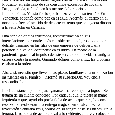
Producto, en este caso de sus consumos excesivos de cocaína.
Droga perlada, refinada en los mejores laboratorios de
Latinoamérica. Y, esto fue lo que lo hizo volver a su terruño. En
Venezuela se sentía como pez en el agua. Además, el tráfico en el
norte no ofrece el sentido de deporte extremo que se inyecta directo
a la vena John en Caracas.
Una serie de oficios frustrados, reestructuración en sus
interrelaciones personales más el doblemente peligroso vicio por
delante. Terminó en las filas de una empresa de delivery, una
potencia a nivel del continente en el rubro. En medio de la
pandemia, gracias al impulso de este servicio cobro vida su antigua
carrera contra la muerte. Ganando dólares como arroz, las propinas
estaban a la orden.
Aló… si, necesito que lleves unas pizzas familiares a la urbanización
las fuentes en el Paraíso – informó su superior.Ok, voy chola –
respondió John.
La circunstancia pintaba para ganarse una recompensa jugosa. Se
trataba de un cliente conocido. Por ende, el que le picara la mano
izquierda o que, ayudado por la ficha de ácido que cargaba como
reserva, le resolvieran una entrega mágica, sin obstáculos. La
revolución ventilaba los glóbulos en su sangre hasta las nubes. En la
lengua, la papeleta de ácido apagaba lo evidente, a su vez colocaba