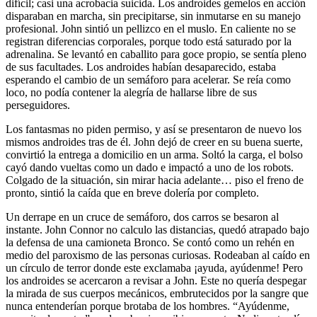
difícil; casi una acrobacia suicida. Los androides gemelos en acción
disparaban en marcha, sin precipitarse, sin inmutarse en su manejo
profesional. John sintió un pellizco en el muslo. En caliente no se
registran diferencias corporales, porque todo está saturado por la
adrenalina. Se levantó en caballito para goce propio, se sentía pleno
de sus facultades. Los androides habían desaparecido, estaba
esperando el cambio de un semáforo para acelerar. Se reía como
loco, no podía contener la alegría de hallarse libre de sus
perseguidores.
Los fantasmas no piden permiso, y así se presentaron de nuevo los
mismos androides tras de él. John dejó de creer en su buena suerte,
convirtió la entrega a domicilio en un arma. Soltó la carga, el bolso
cayó dando vueltas como un dado e impactó a uno de los robots.
Colgado de la situación, sin mirar hacia adelante… piso el freno de
pronto, sintió la caída que en breve dolería por completo.
Un derrape en un cruce de semáforo, dos carros se besaron al
instante. John Connor no calculo las distancias, quedó atrapado bajo
la defensa de una camioneta Bronco. Se contó como un rehén en
medio del paroxismo de las personas curiosas. Rodeaban al caído en
un círculo de terror donde este exclamaba ¡ayuda, ayúdenme! Pero
los androides se acercaron a revisar a John. Este no quería despegar
la mirada de sus cuerpos mecánicos, embrutecidos por la sangre que
nunca entenderían porque brotaba de los hombres. “Ayúdenme,