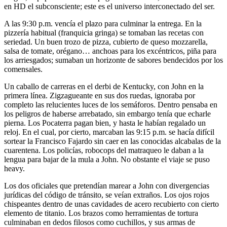
en HD el subconsciente; este es el universo interconectado del ser.
A las 9:30 p.m. vencía el plazo para culminar la entrega. En la
pizzería habitual (franquicia gringa) se tomaban las recetas con
seriedad. Un buen trozo de pizza, cubierto de queso mozzarella,
salsa de tomate, orégano… anchoas para los excéntricos, piña para
los arriesgados; sumaban un horizonte de sabores bendecidos por los
comensales.
Un caballo de carreras en el derbi de Kentucky, con John en la
primera línea. Zigzagueante en sus dos ruedas, ignoraba por
completo las relucientes luces de los semáforos. Dentro pensaba en
los peligros de haberse arrebatado, sin embargo tenía que echarle
pierna. Los Pocaterra pagan bien, y hasta le habían regalado un
reloj. En el cual, por cierto, marcaban las 9:15 p.m. se hacía difícil
sortear la Francisco Fajardo sin caer en las conocidas alcabalas de la
cuarentena. Los policías, robocops del matraqueo le daban a la
lengua para bajar de la mula a John. No obstante el viaje se puso
heavy.
Los dos oficiales que pretendían marear a John con divergencias
jurídicas del código de tránsito, se veían extraños. Los ojos rojos
chispeantes dentro de unas cavidades de acero recubierto con cierto
elemento de titanio. Los brazos como herramientas de tortura
culminaban en dedos filosos como cuchillos, y sus armas de