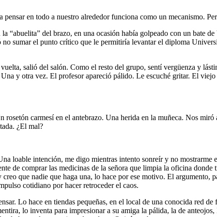
a pensar en todo a nuestro alrededor funciona como un mecanismo. Per
a “abuelita” del brazo, en una ocasión había golpeado con un bate de b
no sumar el punto crítico que le permitiría levantar el diploma Univers
 vuelta, salió del salón. Como el resto del grupo, sentí vergüenza y lást
 Una y otra vez. El profesor apareció pálido. Le escuché gritar. El viej
. Un rosetón carmesí en el antebrazo. Una herida en la muñeca. Nos miró
tada. ¿El mal?
Una loable intención, me digo mientras intento sonreír y no mostrarme
ente de comprar las medicinas de la señora que limpia la oficina donde 
y creo que nadie que haga una, lo hace por ese motivo. El argumento,
mpulso cotidiano por hacer retroceder el caos.
sar. Lo hace en tiendas pequeñas, en el local de una conocida red de fa
ntira, lo inventa para impresionar a su amiga la pálida, la de anteojos, 