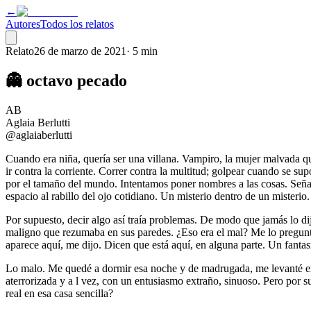
←
Autores
Todos los relatos
Relato
26 de marzo de 2021
·
5 min
👻 octavo pecado
AB
Aglaia Berlutti
@aglaiaberlutti
Cuando era niña, quería ser una villana. Vampiro, la mujer malvada que
ir contra la corriente. Correr contra la multitud; golpear cuando se 
por el tamaño del mundo. Intentamos poner nombres a las cosas. Señala
espacio al rabillo del ojo cotidiano. Un misterio dentro de un misterio.
Por supuesto, decir algo así traía problemas. De modo que jamás lo dij
maligno que rezumaba en sus paredes. ¿Eso era el mal? Me lo pregunt
aparece aquí, me dijo. Dicen que está aquí, en alguna parte. Un fantas
Lo malo. Me quedé a dormir esa noche y de madrugada, me levanté en l
aterrorizada y a l vez, con un entusiasmo extraño, sinuoso. Pero por s
real en esa casa sencilla?