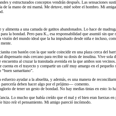
des y estructurados conceptos vendrán después. Las sensaciones sustitu
da de la mano de mi mamá. Me detuve, miré sobre el hombro. Mi amiga 
ad.
vive y alimenta a una camada de gatitos abandonados. Lo hace de madrug
 para la bondad. Pero para K., esa responsabilidad que asumió sin que n
esa visión del mundo ideal que la ha impulsado desde niña e incluso, co
 mente.
ianita con bastón con la que suele coincidir en una plaza cerca del barr
a al dispensario más cercano para recibir su dosis de insulina. Vive sol
ncuentra al cruzar la transitada avenida en la que ambos son vecinos.
le cuenta en el trayecto y compartir un café muy amargo en el pequeño sa
co “buen samaritano”.
a esfuerzo ayudar a la abuelita, y además, es una manera de reconcili
parecería deben hacer algo por el prójimo — comento.
orio de tener un gesto de bondad. No hay medias tintas en esto: lo h
fancia. Lo mucho que había creído que el mal y el bien eran fuerzas en 
 Me hizo reír el pensamiento. Mi amigo pareció incómodo.