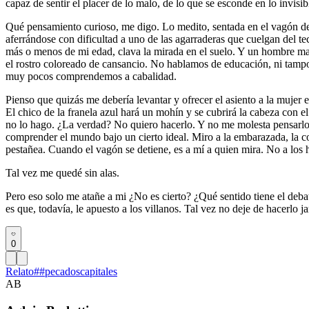
capaz de sentir el placer de lo malo, de lo que se esconde en lo invisib
Qué pensamiento curioso, me digo. Lo medito, sentada en el vagón de
aferrándose con dificultad a uno de las agarraderas que cuelgan del t
más o menos de mi edad, clava la mirada en el suelo. Y un hombre mayo
el rostro coloreado de cansancio. No hablamos de educación, ni tamp
muy pocos comprendemos a cabalidad.
Pienso que quizás me debería levantar y ofrecer el asiento a la mujer
El chico de la franela azul hará un mohín y se cubrirá la cabeza con 
no lo hago. ¿La verdad? No quiero hacerlo. Y no me molesta pensarlo
comprender el mundo bajo un cierto ideal. Miro a la embarazada, la c
pestañea. Cuando el vagón se detiene, es a mí a quien mira. No a los h
Tal vez me quedé sin alas.
Pero eso solo me atañe a mi ¿No es cierto? ¿Qué sentido tiene el debat
es que, todavía, le apuesto a los villanos. Tal vez no deje de hacerlo j
0
Relato
#
#pecadoscapitales
AB