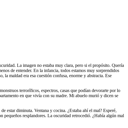
oscuridad. La imagen no estaba muy clara, pero si el propósito. Quería
 menos de entender. En la infancia, todos estamos muy sorprendidos
o, la maldad era esa cuestión confusa, enorme y abstracta. Ese
monstruos terroríficos, espectros, casas que podían devorarte por lo
partamento en que vivía con su madre. Mi abuelo murió y dicen se
de estar diminuta. Ventana y cocina. ¿Estaba ahí el mal? Esperé,
ó con pequeños resplandores. La oscuridad retrocedió. ¿Había algún mal