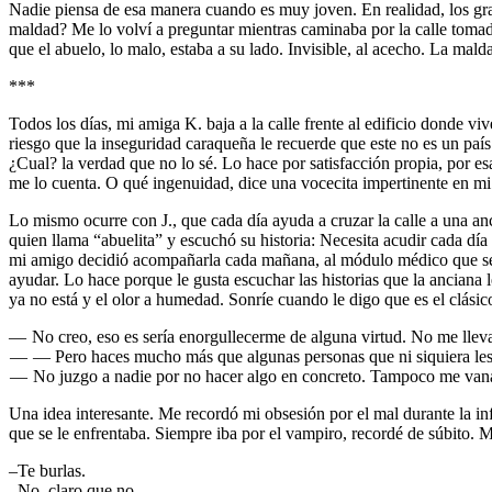
Nadie piensa de esa manera cuando es muy joven. En realidad, los gran
maldad? Me lo volví a preguntar mientras caminaba por la calle toma
que el abuelo, lo malo, estaba a su lado. Invisible, al acecho. La mald
***
Todos los días, mi amiga K. baja a la calle frente al edificio donde 
riesgo que la inseguridad caraqueña le recuerde que este no es un país
¿Cual? la verdad que no lo sé. Lo hace por satisfacción propia, por 
me lo cuenta. O qué ingenuidad, dice una vocecita impertinente en mi
Lo mismo ocurre con J., que cada día ayuda a cruzar la calle a una anc
quien llama “abuelita” y escuchó su historia: Necesita acudir cada dí
mi amigo decidió acompañarla cada mañana, al módulo médico que se e
ayudar. Lo hace porque le gusta escuchar las historias que la anciana 
ya no está y el olor a humedad. Sonríe cuando le digo que es el clási
— No creo, eso es sería enorgullecerme de alguna virtud. No me llev
— — Pero haces mucho más que algunas personas que ni siquiera les 
— No juzgo a nadie por no hacer algo en concreto. Tampoco me vanagl
Una idea interesante. Me recordó mi obsesión por el mal durante la in
que se le enfrentaba. Siempre iba por el vampiro, recordé de súbito.
–Te burlas.
–No, claro que no.