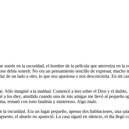
 sonríe en la oscuridad, el hombre de la película que aterroriza en la 
supone debía sonreír. No era un pensamiento sencillo de expresar, mucho
r de un lado a otro, lo que nos apasiona o nos desconcierta. En mi cas
e. Sólo imaginé a la maldad. Comencé a leer sobre el Dios y el diablo, 
é a los diez, aturdida cuando una de mis amigas me llevó al pequeño a
ma, remató con tono fatalista y misterioso. Algo malo.
a oscuridad. Era un lugar pequeño, apenas dos habitaciones, una sala 
upuesto, el abuelo no apareció. La casa siguió en silencio, el día lleg