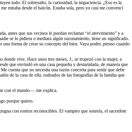
yen todo. El sobresalto, la curiosidad, la impaciencia. ¿Eso es la
me miraba desde el balcón. Estaba sola, pero yo casi me convencí
ada, antes que sus vecinos le puedan reclamar “el atrevimiento” y a
adie se lo pidiera o mediara algún razonamiento, tiene un significado.
mo una forma de crear su concepto del bien. Vaya poder, pienso cuando
io donde vive. Hace unos tres meses, J., se tropezó con la mujer, a
a desde que enviudó en una casa pequeña y destartalada, de manera que
 Me cuenta que no necesita una razón concreta para sentir que debe
lón de la casa de ella, rodeados de las fotografías de la familia que
arme con el mundo — me explica.
ago porque quiero.
pugna con rostros reconocibles. El vampiro que sonreía, el sacerdote