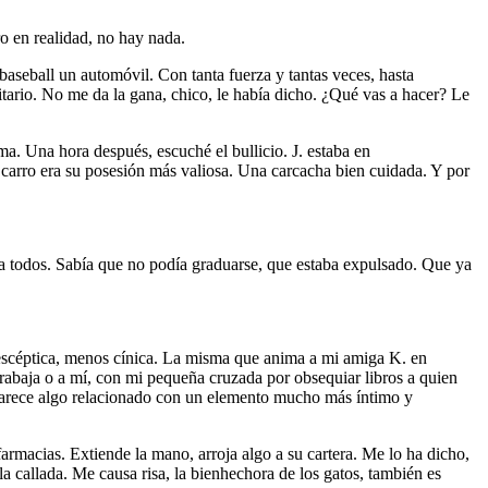
o en realidad, no hay nada.
aseball un automóvil. Con tanta fuerza y tantas veces, hasta
itario. No me da la gana, chico, le había dicho. ¿Qué vas a hacer? Le
ima. Una hora después, escuché el bullicio. J. estaba en
o carro era su posesión más valiosa. Una carcacha bien cuidada. Y por
 a todos. Sabía que no podía graduarse, que estaba expulsado. Que ya
 escéptica, menos cínica. La misma que anima a mi amiga K. en
trabaja o a mí, con mi pequeña cruzada por obsequiar libros a quien
 parece algo relacionado con un elemento mucho más íntimo y
rmacias. Extiende la mano, arroja algo a su cartera. Me lo ha dicho,
la callada. Me causa risa, la bienhechora de los gatos, también es