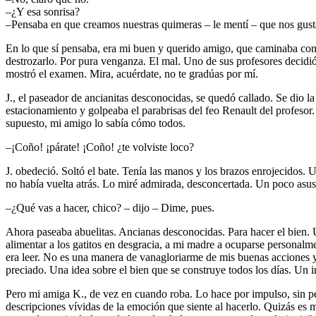
–¿Y esa sonrisa?
–Pensaba en que creamos nuestras quimeras – le mentí – que nos gust
En lo que sí pensaba, era mi buen y querido amigo, que caminaba con l
destrozarlo. Por pura venganza. El mal. Uno de sus profesores decidió 
mostró el examen. Mira, acuérdate, no te gradúas por mí.
J., el paseador de ancianitas desconocidas, se quedó callado. Se dio la
estacionamiento y golpeaba el parabrisas del feo Renault del profesor.
supuesto, mi amigo lo sabía cómo todos.
–¡Coño! ¡párate! ¡Coño! ¿te volviste loco?
J. obedeció. Soltó el bate. Tenía las manos y los brazos enrojecidos
no había vuelta atrás. Lo miré admirada, desconcertada. Un poco asus
–¿Qué vas a hacer, chico? – dijo – Dime, pues.
Ahora paseaba abuelitas. Ancianas desconocidas. Para hacer el bien. 
alimentar a los gatitos en desgracia, a mi madre a ocuparse personalm
era leer. No es una manera de vanagloriarme de mis buenas acciones 
preciado. Una idea sobre el bien que se construye todos los días. Un i
Pero mi amiga K., de vez en cuando roba. Lo hace por impulso, sin pen
descripciones vívidas de la emoción que siente al hacerlo. Quizás es me