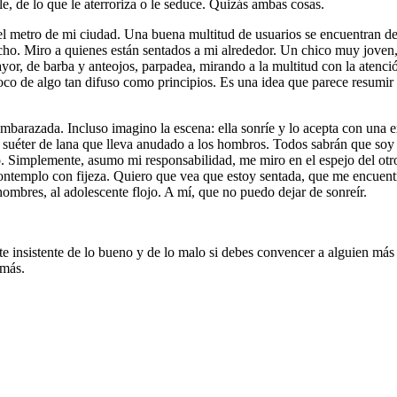
le, de lo que le aterroriza o le seduce. Quizás ambas cosas.
l metro de mi ciudad. Una buena multitud de usuarios se encuentran de
echo. Miro a quienes están sentados a mi alrededor. Un chico muy joven,
r, de barba y anteojos, parpadea, mirando a la multitud con la atención
oco de algo tan difuso como principios. Es una idea que parece resumi
 embarazada. Incluso imagino la escena: ella sonríe y lo acepta con una
el suéter de lana que lleva anudado a los hombros. Todos sabrán que so
. Simplemente, asumo mi responsabilidad, me miro en el espejo del otr
ontemplo con fijeza. Quiero que vea que estoy sentada, que me encuentr
ombres, al adolescente flojo. A mí, que no puedo dejar de sonreír.
e insistente de lo bueno y de lo malo si debes convencer a alguien más 
amás.