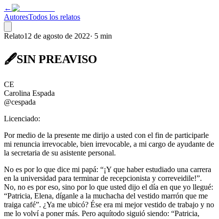
←
Autores
Todos los relatos
Relato
12 de agosto de 2022
·
5 min
🖋️SIN PREAVISO
CE
Carolina Espada
@cespada
Licenciado:
Por medio de la presente me dirijo a usted con el fin de participarle
mi renuncia irrevocable, bien irrevocable, a mi cargo de ayudante de
la secretaria de su asistente personal.
No es por lo que dice mi papá: “¡Y que haber estudiado una carrera
en la universidad para terminar de recepcionista y correveidile!”.
No, no es por eso, sino por lo que usted dijo el día en que yo llegué:
“Patricia, Elena, díganle a la muchacha del vestido marrón que me
traiga café”. ¿Ya me ubicó? Ése era mi mejor vestido de trabajo y no
me lo volví a poner más. Pero aquítodo siguió siendo: “Patricia,