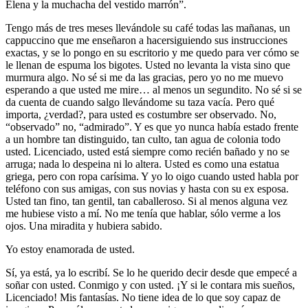
Elena y la muchacha del vestido marrón”.
Tengo más de tres meses llevándole su café todas las mañanas, un
cappuccino que me enseñaron a hacersiguiendo sus instrucciones
exactas, y se lo pongo en su escritorio y me quedo para ver cómo se
le llenan de espuma los bigotes. Usted no levanta la vista sino que
murmura algo. No sé si me da las gracias, pero yo no me muevo
esperando a que usted me mire… al menos un segundito. No sé si se
da cuenta de cuando salgo llevándome su taza vacía. Pero qué
importa, ¿verdad?, para usted es costumbre ser observado. No,
“observado” no, “admirado”. Y es que yo nunca había estado frente
a un hombre tan distinguido, tan culto, tan agua de colonia todo
usted. Licenciado, usted está siempre como recién bañado y no se
arruga; nada lo despeina ni lo altera. Usted es como una estatua
griega, pero con ropa carísima. Y yo lo oigo cuando usted habla por
teléfono con sus amigas, con sus novias y hasta con su ex esposa.
Usted tan fino, tan gentil, tan caballeroso. Si al menos alguna vez
me hubiese visto a mí. No me tenía que hablar, sólo verme a los
ojos. Una miradita y hubiera sabido.
Yo estoy enamorada de usted.
Sí, ya está, ya lo escribí. Se lo he querido decir desde que empecé a
soñar con usted. Conmigo y con usted. ¡Y si le contara mis sueños,
Licenciado! Mis fantasías. No tiene idea de lo que soy capaz de