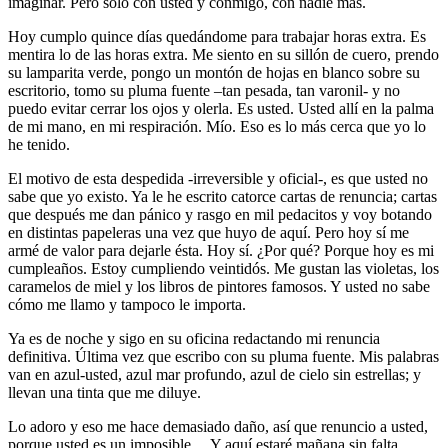
imaginar. Pero sólo con usted y conmigo, con nadie más.
Hoy cumplo quince días quedándome para trabajar horas extra. Es
mentira lo de las horas extra. Me siento en su sillón de cuero, prendo
su lamparita verde, pongo un montón de hojas en blanco sobre su
escritorio, tomo su pluma fuente –tan pesada, tan varonil- y no
puedo evitar cerrar los ojos y olerla. Es usted. Usted allí en la palma
de mi mano, en mi respiración. Mío. Eso es lo más cerca que yo lo
he tenido.
El motivo de esta despedida -irreversible y oficial-, es que usted no
sabe que yo existo. Ya le he escrito catorce cartas de renuncia; cartas
que después me dan pánico y rasgo en mil pedacitos y voy botando
en distintas papeleras una vez que huyo de aquí. Pero hoy sí me
armé de valor para dejarle ésta. Hoy sí. ¿Por qué? Porque hoy es mi
cumpleaños. Estoy cumpliendo veintidós. Me gustan las violetas, los
caramelos de miel y los libros de pintores famosos. Y usted no sabe
cómo me llamo y tampoco le importa.
Ya es de noche y sigo en su oficina redactando mi renuncia
definitiva. Última vez que escribo con su pluma fuente. Mis palabras
van en azul-usted, azul mar profundo, azul de cielo sin estrellas; y
llevan una tinta que me diluye.
Lo adoro y eso me hace demasiado daño, así que renuncio a usted,
porque usted es un imposible… Y aquí estaré mañana sin falta,