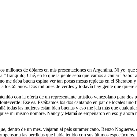
dos millones de dólares en mis presentaciones en Argentina. Ni yo, que
aba “Tranquilo, Ché, en lo que la gente sepa que vamos a cantar “Sabor 
 no me daba buena espina ver tan pocas mesas repletas en el Sheraton y 
 a los 65 años. Dos millones de verdes y todavía hay gente que quiere 
ontenido con la oferta de un representante artístico venezolano para dos
teverde! Ese es. Estábamos los dos cantando en par de locales uno fren
llá todas las mujeres están bien buenas y eso me jala más que cualquier 
 puse mi mismo nombre. Nancy y Mamá se empeñaron en eso y ahora mi h
 que, dentro de un mes, viajaran al país suramericano. Renzo Nogueras, 
ompensaría las pérdidas que había tenido con sus últimos espectáculos.