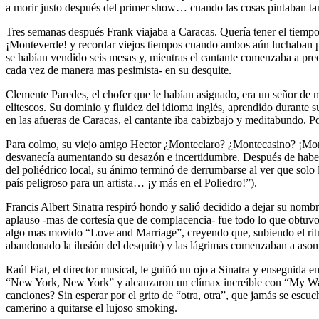
a morir justo después del primer show… cuando las cosas pintaban ta
Tres semanas después Frank viajaba a Caracas. Quería tener el tiemp
¡Monteverde! y recordar viejos tiempos cuando ambos aún luchaban por 
se habían vendido seis mesas y, mientras el cantante comenzaba a pre
cada vez de manera mas pesimista- en su desquite.
Clemente Paredes, el chofer que le habían asignado, era un señor de 
elitescos. Su dominio y fluidez del idioma inglés, aprendido durante s
en las afueras de Caracas, el cantante iba cabizbajo y meditabundo. P
Para colmo, su viejo amigo Hector ¿Monteclaro? ¿Montecasino? ¡Montev
desvanecía aumentando su desazón e incertidumbre. Después de haber e
del poliédrico local, su ánimo terminó de derrumbarse al ver que sol
país peligroso para un artista… ¡y más en el Poliedro!”).
Francis Albert Sinatra respiró hondo y salió decidido a dejar su nom
aplauso -mas de cortesía que de complacencia- fue todo lo que obtuvo 
algo mas movido “Love and Marriage”, creyendo que, subiendo el ritmo,
abandonado la ilusión del desquite) y las lágrimas comenzaban a asom
Raúl Fiat, el director musical, le guiñó un ojo a Sinatra y enseguida
“New York, New York” y alcanzaron un clímax increíble con “My Way” p
canciones? Sin esperar por el grito de “otra, otra”, que jamás se escu
camerino a quitarse el lujoso smoking.