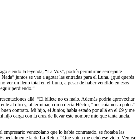
 sigo siendo la leyenda, “La Voz”, podría permitirme semejante
a Nada” juntos se van a agotar las entradas para el Luna, ¿qué querés
no ver un lleno total en el Luna, a pesar de haber vendido en esos
seguir perdiendo.”
 presentaciones allá. “El billete no es malo. Además podría aprovechar
te al otro y, al terminar, como decía Héctor, “nos caíamos a palos”
buen contrato. Mi hijo, el Junior, había estado por allá en el 69 y me
ijo carga con la cruz de llevar este nombre mío que tanta ancla.
el empresario venezolano que lo había contratado, se frotaba las
 Especialmente la de La Reina. “Qué vaina me echó ese viejo. Venirse