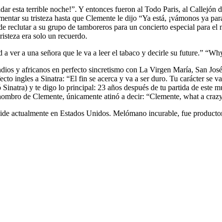
r esta terrible noche!”. Y entonces fueron al Todo Paris, al Callejón de
mentar su tristeza hasta que Clemente le dijo “Ya está, ¡vámonos ya p
reclutar a su grupo de tamboreros para un concierto especial para el mís
isteza era solo un recuerdo.
d a ver a una señora que le va a leer el tabaco y decirle su future.” “Why
indios y africanos en perfecto sincretismo con La Virgen María, San Jo
ecto ingles a Sinatra: “El fin se acerca y va a ser duro. Tu carácter se
natra) y te digo lo principal: 23 años después de tu partida de este m
el hombro de Clemente, únicamente atinó a decir: “Clemente, what a cr
actualmente en Estados Unidos. Melómano incurable, fue productor d