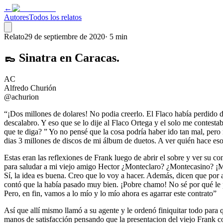
←
Autores
Todos los relatos
Relato
29 de septiembre de 2020
·
5 min
👞 Sinatra en Caracas.
AC
Alfredo Churión
@achurion
“¡Dos millones de dolares! No podia creerlo. El Flaco había perdido 
descalabro. Y eso que se lo dije al Flaco Ortega y el solo me contest
que te diga? ” Yo no pensé que la cosa podría haber ido tan mal, pero
dias 3 millones de discos de mi álbum de duetos. A ver quién hace eso
Estas eran las reflexiones de Frank luego de abrir el sobre y ver su c
para saludar a mi viejo amigo Hector ¿Monteclaro? ¿Montecasino? ¡Mon
Sí, la idea es buena. Creo que lo voy a hacer. Además, dicen que por a
contó que la había pasado muy bien. ¡Pobre chamo! No sé por qué le
Pero, en fin, vamos a lo mío y lo mío ahora es agarrar este contrato”
Así que allí mismo llamó a su agente y le ordenó finiquitar todo para
manos de satisfacción pensando que la presentacion del viejo Frank c