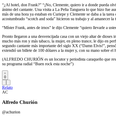
“¿Al hotel, don Frank?” “¡No, Clemente, quiero ir a donde pueda olvida
ánimo del cantante. Una visita a La Peña Tanguera lo que hizo fue au
más de una hora ya estaban en Curiepe y Clemente se daba a la tarea de 
acostumbrado “scotch and soda” hicieron su trabajo y al amanecer la tr
“Míster Frank, antes de irnos” le dijo Clemente “quiero llevarle a uste
Pronto llegaron a una desvencijada casa con un viejo altar de dioses 
mucho más ron y más tabaco, la mujer, en pleno trance, le dijo en perf
segundo cantante más importante del siglo XX (“Damn Elvis!”, pensó Si
extendió un billete de 100 dólares a la mujer y, con su mano sobre 
(ALFREDO CHURIÓN es un locutor y periodista caraqueño que reside 
su programa radial “Buen rock esta noche”)
0
Relato
AC
Alfredo Churión
@achurion