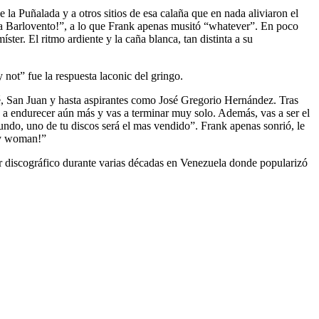
 la Puñalada y a otros sitios de esa calaña que en nada aliviaron el
ara Barlovento!”, a lo que Frank apenas musitó “whatever”. En poco
ter. El ritmo ardiente y la caña blanca, tan distinta a su
 not” fue la respuesta laconic del gringo.
sé, San Juan y hasta aspirantes como José Gregorio Hernández. Tras
 va a endurecer aún más y vas a terminar muy solo. Además, vas a ser el
undo, uno de tu discos será el mas vendido”. Frank apenas sonrió, le
azy woman!”
iscográfico durante varias décadas en Venezuela donde popularizó