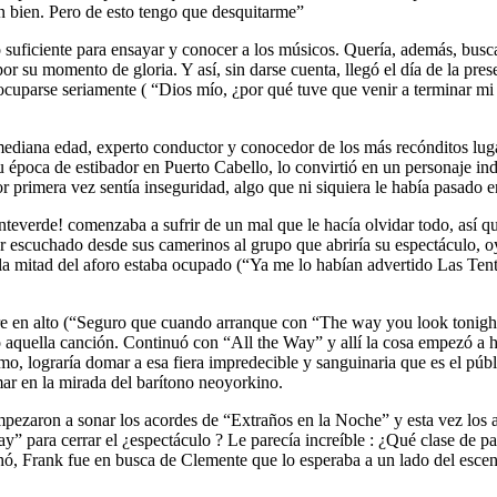
n bien. Pero de esto tengo que desquitarme”
o suficiente para ensayar y conocer a los músicos. Quería, además, bu
su momento de gloria. Y así, sin darse cuenta, llegó el día de la prese
ocuparse seriamente ( “Dios mío, ¿por qué tuve que venir a terminar mi
mediana edad, experto conductor y conocedor de los más recónditos luga
u época de estibador en Puerto Cabello, lo convirtió en un personaje ind
or primera vez sentía inseguridad, algo que ni siquiera le había pasad
erde! comenzaba a sufrir de un mal que le hacía olvidar todo, así que 
scuchado desde sus camerinos al grupo que abriría su espectáculo, oyó
o la mitad del aforo estaba ocupado (“Ya me lo habían advertido Las Te
bre en alto (“Seguro que cuando arranque con “The way you look tonigh
aquella canción. Continuó con “All the Way” y allí la cosa empezó a ha
 lograría domar a esa fiera impredecible y sanguinaria que es el públi
ar en la mirada del barítono neoyorkino.
 empezaron a sonar los acordes de “Extraños en la Noche” y esta vez lo
ara cerrar el ¿espectáculo ? Le parecía increíble : ¿Qué clase de país
chó, Frank fue en busca de Clemente que lo esperaba a un lado del escena