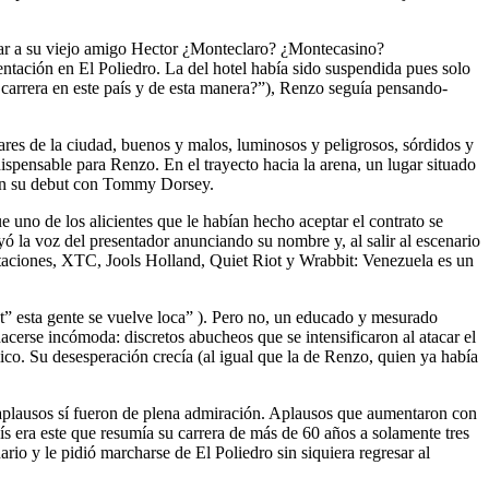
scar a su viejo amigo Hector ¿Monteclaro? ¿Montecasino?
ntación en El Poliedro. La del hotel había sido suspendida pues solo
 carrera en este país y de esta manera?”), Renzo seguía pensando-
res de la ciudad, buenos y malos, luminosos y peligrosos, sórdidos y
ispensable para Renzo. En el trayecto hacia la arena, un lugar situado
o en su debut con Tommy Dorsey.
uno de los alicientes que le habían hecho aceptar el contrato se
 la voz del presentador anunciando su nombre y, al salir al escenario
ntaciones, XTC, Jools Holland, Quiet Riot y Wrabbit: Venezuela es un
t” esta gente se vuelve loca” ). Pero no, un educado y mesurado
cerse incómoda: discretos abucheos que se intensificaron al atacar el
co. Su desesperación crecía (al igual que la de Renzo, quien ya había
s aplausos sí fueron de plena admiración. Aplausos que aumentaron con
 era este que resumía su carrera de más de 60 años a solamente tres
rio y le pidió marcharse de El Poliedro sin siquiera regresar al