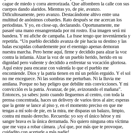
cague de miedo y corra aterrorizada. Que alfombren la calle con sus
cuerpos dando alaridos. Mientras yo, de pie, avanzo.
Dificultosamente, pero avanzo. Destacándome altivo entre una
multitud de anónimos cobardes. Rato después se me acercan los
periodistas. Y yo, en close-up, declarando. Oportunamente, me
pasaré una mano ensangrentada por mi rostro. Esa imagen será mi
bandera. Y mi afiche de campaña. La frase tengo que inventármela y
repetirla. “Un pueblo decidido avanza de pie hacia su destino y las
balas escupidas cobardemente por el enemigo apenas demoran
nuestra marcha. Pero heme aquí, firme y decidido para alzar la voz
contra la infamia. Alzar la voz de un pueblo herido, herido en su
dignidad pero valiente y decidido a enfrentar su vocación gloriosa.
Aquí estoy para encarar con valentía lo que el pueblo me
encomiende. Dios y la patria tienen en mí un peñón erguido. Y el sol
no me enceguece. Ni las sombras me perturban. Ni la lluvia me
amilana. Porque no hay peligro que debilite mis convicciones. Y mi
convicción es la patria. Avanzar, de pie, avizorando el mañana”.
Entonces, ya sabes: justo cuando lleguemos al centro, con toda la
prensa concentrada, haces un delivery de varios tiros al aire; esperas
que la gente se lance al piso y, en el momento preciso en que me
tengas a mí solo de pie, en la mira, me disparas un balazo, limpio,
contra mi muslo derecho. Recuerda: yo soy el único héroe y mi
sangre brava es la única derramada. No quiero ninguna otra víctima
que me vaya a robar cámara. ¡Así que, por más que te provoque,
cuidadito con acertarle a más nadie!