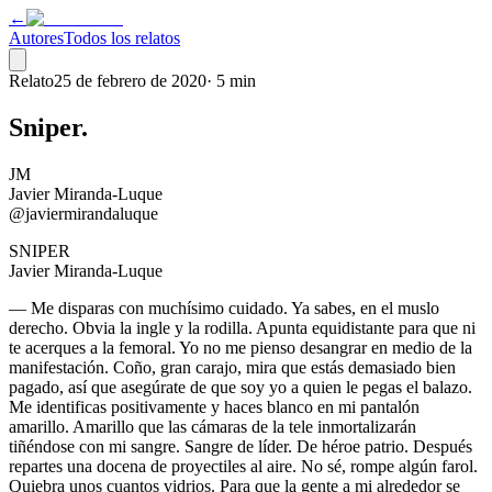
←
Autores
Todos los relatos
Relato
25 de febrero de 2020
·
5 min
Sniper.
JM
Javier Miranda-Luque
@javiermirandaluque
SNIPER
Javier Miranda-Luque
— Me disparas con muchísimo cuidado. Ya sabes, en el muslo
derecho. Obvia la ingle y la rodilla. Apunta equidistante para que ni
te acerques a la femoral. Yo no me pienso desangrar en medio de la
manifestación. Coño, gran carajo, mira que estás demasiado bien
pagado, así que asegúrate de que soy yo a quien le pegas el balazo.
Me identificas positivamente y haces blanco en mi pantalón
amarillo. Amarillo que las cámaras de la tele inmortalizarán
tiñéndose con mi sangre. Sangre de líder. De héroe patrio. Después
repartes una docena de proyectiles al aire. No sé, rompe algún farol.
Quiebra unos cuantos vidrios. Para que la gente a mi alrededor se