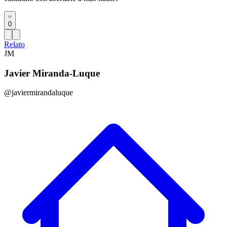
0
Relato
JM
Javier Miranda-Luque
@javiermirandaluque