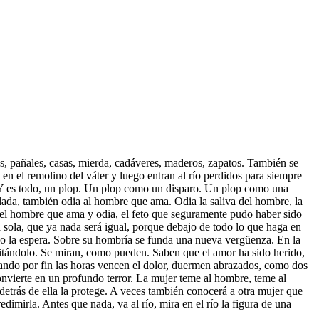
atas, pañales, casas, mierda, cadáveres, maderos, zapatos. También se
en el remolino del váter y luego entran al río perdidos para siempre
e. Y es todo, un plop. Un plop como un disparo. Un plop como una
illada, también odia al hombre que ama. Odia la saliva del hombre, la
s, el hombre que ama y odia, el feto que seguramente pudo haber sido
á sola, que ya nada será igual, porque debajo de todo lo que haga en
jo la espera. Sobre su hombría se funda una nueva vergüenza. En la
sitándolo. Se miran, como pueden. Saben que el amor ha sido herido,
Cuando por fin las horas vencen el dolor, duermen abrazados, como dos
onvierte en un profundo terror. La mujer teme al hombre, teme al
detrás de ella la protege. A veces también conocerá a otra mujer que
dimirla. Antes que nada, va al río, mira en el río la figura de una