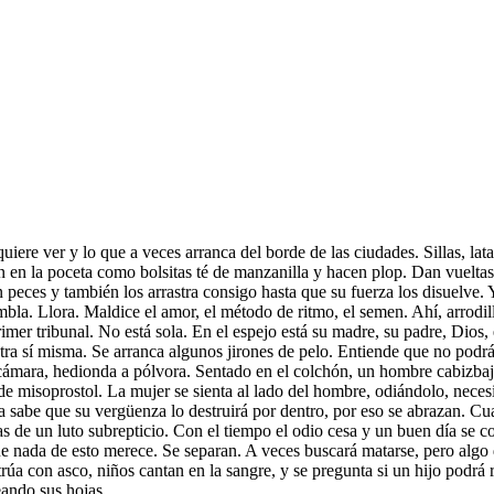
e quiere ver y lo que a veces arranca del borde de las ciudades. Sillas, l
n en la poceta como bolsitas té de manzanilla y hacen plop. Dan vueltas 
n peces y también los arrastra consigo hasta que su fuerza los disuelv
iembla. Llora. Maldice el amor, el método de ritmo, el semen. Ahí, arrod
rimer tribunal. No está sola. En el espejo está su madre, su padre, Dio
ntra sí misma. Se arranca algunos jirones de pelo. Entiende que no podr
recámara, hedionda a pólvora. Sentado en el colchón, un hombre cabizba
 de misoprostol. La mujer se sienta al lado del hombre, odiándolo, nece
la sabe que su vergüenza lo destruirá por dentro, por eso se abrazan. 
s de un luto subrepticio. Con el tiempo el odio cesa y un buen día se c
ue nada de esto merece. Se separan. A veces buscará matarse, pero algo 
úa con asco, niños cantan en la sangre, y se pregunta si un hijo podrá re
eando sus hojas.