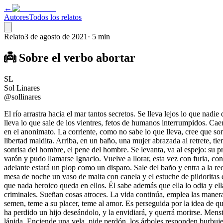
←
Autores
Todos los relatos
Relato
3 de agosto de 2021
·
5 min
👼 Sobre el verbo abortar
SL
Sol Linares
@sollinares
El río arrastra hacia el mar tantos secretos. Se lleva lejos lo que nadi
lleva lo que sale de los vientres, fetos de humanos interrumpidos. Cae
en el anonimato. La corriente, como no sabe lo que lleva, cree que so
libertad maldita. Arriba, en un baño, una mujer abrazada al retrete, t
sonrisa del hombre, el pene del hombre. Se levanta, va al espejo: su p
varón y pudo llamarse Ignacio. Vuelve a llorar, esta vez con furia, co
adelante estará un plop como un disparo. Sale del baño y entra a la 
mesa de noche un vaso de malta con canela y el estuche de pildoritas
que nada heroico queda en ellos. Él sabe además que ella lo odia y el
criminales. Sueñan cosas atroces. La vida continúa, emplea las manera
semen, teme a su placer, teme al amor. Es perseguida por la idea de q
ha perdido un hijo deseándolo, y la envidiará, y querrá morirse. Menstr
lápida. Enciende una vela, pide perdón, los árboles responden burbuj