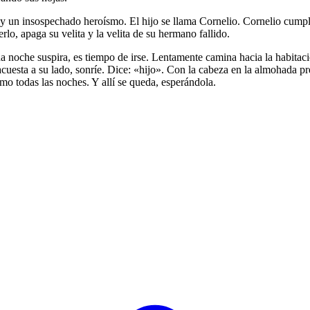
 y un insospechado heroísmo. El hijo se llama Cornelio. Cornelio cumpl
rlo, apaga su velita y la velita de su hermano fallido.
na noche suspira, es tiempo de irse. Lentamente camina hacia la habita
e acuesta a su lado, sonríe. Dice: «hijo». Con la cabeza en la almohada
o todas las noches. Y allí se queda, esperándola.