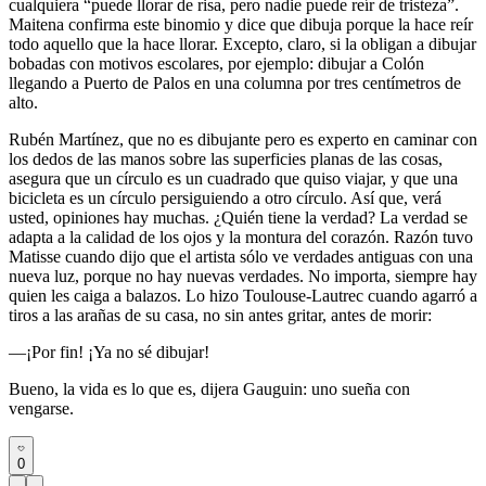
cualquiera “puede llorar de risa, pero nadie puede reír de tristeza”.
Maitena confirma este binomio y dice que dibuja porque la hace reír
todo aquello que la hace llorar. Excepto, claro, si la obligan a dibujar
bobadas con motivos escolares, por ejemplo: dibujar a Colón
llegando a Puerto de Palos en una columna por tres centímetros de
alto.
Rubén Martínez, que no es dibujante pero es experto en caminar con
los dedos de las manos sobre las superficies planas de las cosas,
asegura que un círculo es un cuadrado que quiso viajar, y que una
bicicleta es un círculo persiguiendo a otro círculo. Así que, verá
usted, opiniones hay muchas. ¿Quién tiene la verdad? La verdad se
adapta a la calidad de los ojos y la montura del corazón. Razón tuvo
Matisse cuando dijo que el artista sólo ve verdades antiguas con una
nueva luz, porque no hay nuevas verdades. No importa, siempre hay
quien les caiga a balazos. Lo hizo Toulouse-Lautrec cuando agarró a
tiros a las arañas de su casa, no sin antes gritar, antes de morir:
―¡Por fin! ¡Ya no sé dibujar!
Bueno, la vida es lo que es, dijera Gauguin: uno sueña con
vengarse.
0