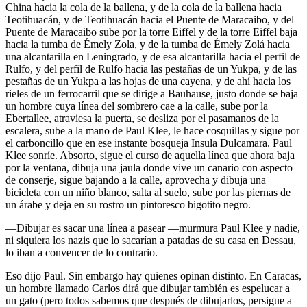
China hacia la cola de la ballena, y de la cola de la ballena hacia
Teotihuacán, y de Teotihuacán hacia el Puente de Maracaibo, y del
Puente de Maracaibo sube por la torre Eiffel y de la torre Eiffel baja
hacia la tumba de Émely Zola, y de la tumba de Émely Zolá hacia
una alcantarilla en Leningrado, y de esa alcantarilla hacia el perfil de
Rulfo, y del perfil de Rulfo hacia las pestañas de un Yukpa, y de las
pestañas de un Yukpa a las hojas de una cayena, y de ahí hacia los
rieles de un ferrocarril que se dirige a Bauhause, justo donde se baja
un hombre cuya línea del sombrero cae a la calle, sube por la
Ebertallee, atraviesa la puerta, se desliza por el pasamanos de la
escalera, sube a la mano de Paul Klee, le hace cosquillas y sigue por
el carboncillo que en ese instante bosqueja Insula Dulcamara. Paul
Klee sonríe. Absorto, sigue el curso de aquella línea que ahora baja
por la ventana, dibuja una jaula donde vive un canario con aspecto
de conserje, sigue bajando a la calle, aprovecha y dibuja una
bicicleta con un niño blanco, salta al suelo, sube por las piernas de
un árabe y deja en su rostro un pintoresco bigotito negro.
―Dibujar es sacar una línea a pasear ―murmura Paul Klee y nadie,
ni siquiera los nazis que lo sacarían a patadas de su casa en Dessau,
lo iban a convencer de lo contrario.
Eso dijo Paul. Sin embargo hay quienes opinan distinto. En Caracas,
un hombre llamado Carlos dirá que dibujar también es espelucar a
un gato (pero todos sabemos que después de dibujarlos, persigue a