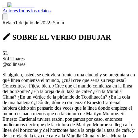
←
Autores
Todos los relatos
Relato
1 de julio de 2022
·
5 min
🖍️ SOBRE EL VERBO DIBUJAR
SL
Sol Linares
@sollinares
Si alguien, usted, se detuviera frente a una ciudad y se preguntara en
qué línea comienza el mundo, ¿cuál cree que sería su respuesta?
Concéntrese. Fíjese bien. ¿Cree que el mundo comienza en la línea
del horizonte? ¿En la oreja de su taza de café? ¿En la Muralla
China? ¿En un vértice de la pirámide de Teotihuacán? ¿En la cola
de una ballena? ¿Dónde, dónde comienza? Ernesto Cardenal
hubiera dicho sin pensarlo dos veces que la línea donde empieza el
mundo es nada menos que en la cintura de Marilyn Monroe. Si
Ernesto Cardenal tuviera razón, pongamos por caso, entonces
pudiéramos decir que de la cintura de Marilyn Monroe se llega a la
línea del horizonte y del horizonte hacia la oreja de la taza de café, y
de la oreja de la taza de café a la Muralla China, y de la Muralla