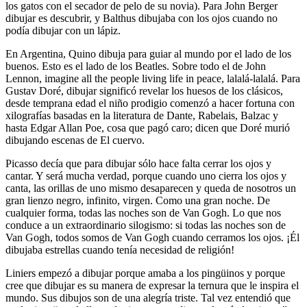
los gatos con el secador de pelo de su novia). Para John Berger
dibujar es descubrir, y Balthus dibujaba con los ojos cuando no
podía dibujar con un lápiz.
En Argentina, Quino dibuja para guiar al mundo por el lado de los
buenos. Esto es el lado de los Beatles. Sobre todo el de John
Lennon, imagine all the people living life in peace, lalalá-lalalá. Para
Gustav Doré, dibujar significó revelar los huesos de los clásicos,
desde temprana edad el niño prodigio comenzó a hacer fortuna con
xilografías basadas en la literatura de Dante, Rabelais, Balzac y
hasta Edgar Allan Poe, cosa que pagó caro; dicen que Doré murió
dibujando escenas de El cuervo.
Picasso decía que para dibujar sólo hace falta cerrar los ojos y
cantar. Y será mucha verdad, porque cuando uno cierra los ojos y
canta, las orillas de uno mismo desaparecen y queda de nosotros un
gran lienzo negro, infinito, virgen. Como una gran noche. De
cualquier forma, todas las noches son de Van Gogh. Lo que nos
conduce a un extraordinario silogismo: si todas las noches son de
Van Gogh, todos somos de Van Gogh cuando cerramos los ojos. ¡Él
dibujaba estrellas cuando tenía necesidad de religión!
Liniers empezó a dibujar porque amaba a los pingüinos y porque
cree que dibujar es su manera de expresar la ternura que le inspira el
mundo. Sus dibujos son de una alegría triste. Tal vez entendió que