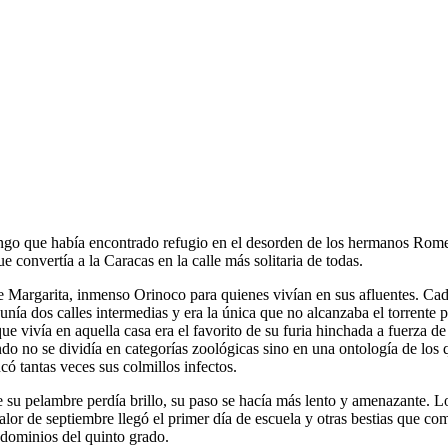
lengo que había encontrado refugio en el desorden de los hermanos Rome
e convertía a la Caracas en la calle más solitaria de todas.
 Margarita, inmenso Orinoco para quienes vivían en sus afluentes. Cada
nía dos calles intermedias y era la única que no alcanzaba el torrente 
 que vivía en aquella casa era el favorito de su furia hinchada a fuerza 
 no se dividía en categorías zoológicas sino en una ontología de los qu
có tantas veces sus colmillos infectos.
e su pelambre perdía brillo, su paso se hacía más lento y amenazante. Los
calor de septiembre llegó el primer día de escuela y otras bestias que c
 dominios del quinto grado.