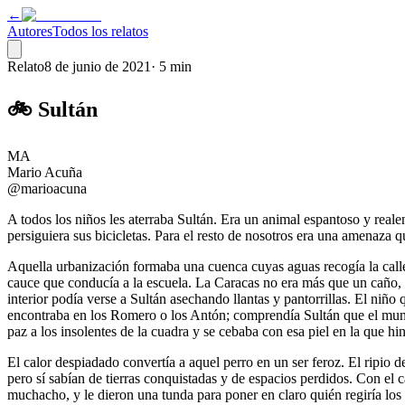
←
Autores
Todos los relatos
Relato
8 de junio de 2021
·
5 min
🚲 Sultán
MA
Mario Acuña
@marioacuna
A todos los niños les aterraba Sultán. Era un animal espantoso y rea
persiguiera sus bicicletas. Para el resto de nosotros era una amenaza qu
Aquella urbanización formaba una cuenca cuyas aguas recogía la calle
cauce que conducía a la escuela. La Caracas no era más que un caño, u
interior podía verse a Sultán asechando llantas y pantorrillas. El niño
encontraba en los Romero o los Antón; comprendía Sultán que el mundo
paz a los insolentes de la cuadra y se cebaba con esa piel en la que hin
El calor despiadado convertía a aquel perro en un ser feroz. El ripio d
pero sí sabían de tierras conquistadas y de espacios perdidos. Con el 
muchacho, y le dieron una tunda para poner en claro quién regiría los