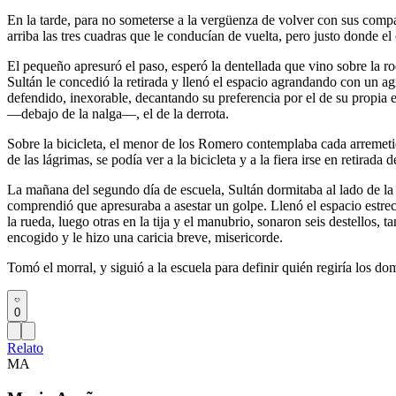
En la tarde, para no someterse a la vergüenza de volver con sus compa
arriba las tres cuadras que le conducían de vuelta, pero justo donde el
El pequeño apresuró el paso, esperó la dentellada que vino sobre la ro
Sultán le concedió la retirada y llenó el espacio agrandando con un ag
defendido, inexorable, decantando su preferencia por el de su propia e
―debajo de la nalga―, el de la derrota.
Sobre la bicicleta, el menor de los Romero contemplaba cada arremetid
de las lágrimas, se podía ver a la bicicleta y a la fiera irse en retirada
La mañana del segundo día de escuela, Sultán dormitaba al lado de la 
comprendió que apresuraba a asestar un golpe. Llenó el espacio estrec
la rueda, luego otras en la tija y el manubrio, sonaron seis destellos, t
encogido y le hizo una caricia breve, misericorde.
Tomó el morral, y siguió a la escuela para definir quién regiría los do
0
Relato
MA