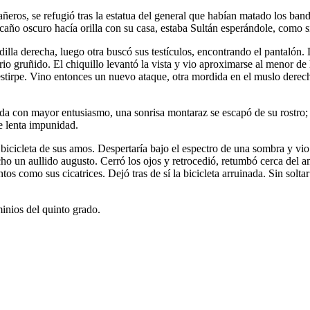
ñeros, se refugió tras la estatua del general que habían matado los ba
 caño oscuro hacía orilla con su casa, estaba Sultán esperándole, como s
dilla derecha, luego otra buscó sus testículos, encontrando el pantalón
rio gruñido. El chiquillo levantó la vista y vio aproximarse al menor de
stirpe. Vino entonces un nuevo ataque, otra mordida en el muslo derecho 
a con mayor entusiasmo, una sonrisa montaraz se escapó de su rostro; so
 de lenta impunidad.
bicicleta de sus amos. Despertaría bajo el espectro de una sombra y vio 
ho un aullido augusto. Cerró los ojos y retrocedió, retumbó cerca del 
antos como sus cicatrices. Dejó tras de sí la bicicleta arruinada. Sin solt
minios del quinto grado.