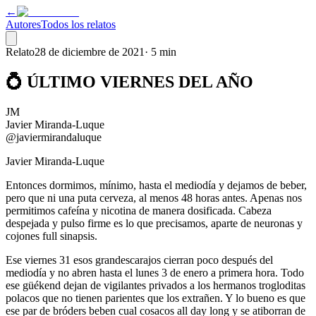
←
Autores
Todos los relatos
Relato
28 de diciembre de 2021
·
5 min
💍 ÚLTIMO VIERNES DEL AÑO
JM
Javier Miranda-Luque
@javiermirandaluque
Javier Miranda-Luque
Entonces dormimos, mínimo, hasta el mediodía y dejamos de beber,
pero que ni una puta cerveza, al menos 48 horas antes. Apenas nos
permitimos cafeína y nicotina de manera dosificada. Cabeza
despejada y pulso firme es lo que precisamos, aparte de neuronas y
cojones full sinapsis.
Ese viernes 31 esos grandescarajos cierran poco después del
mediodía y no abren hasta el lunes 3 de enero a primera hora. Todo
ese güékend dejan de vigilantes privados a los hermanos trogloditas
polacos que no tienen parientes que los extrañen. Y lo bueno es que
ese par de bróders beben cual cosacos all day long y se atiborran de