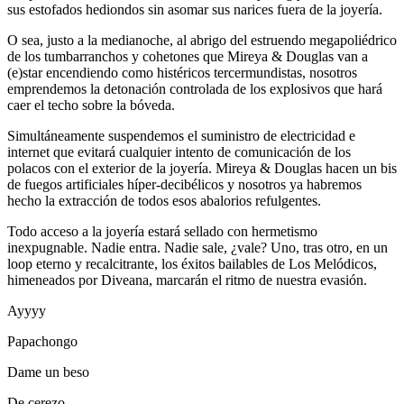
sus estofados hediondos sin asomar sus narices fuera de la joyería.
O sea, justo a la medianoche, al abrigo del estruendo megapoliédrico
de los tumbarranchos y cohetones que Mireya & Douglas van a
(e)star encendiendo como histéricos tercermundistas, nosotros
emprendemos la detonación controlada de los explosivos que hará
caer el techo sobre la bóveda.
Simultáneamente suspendemos el suministro de electricidad e
internet que evitará cualquier intento de comunicación de los
polacos con el exterior de la joyería. Mireya & Douglas hacen un bis
de fuegos artificiales híper-decibélicos y nosotros ya habremos
hecho la extracción de todos esos abalorios refulgentes.
Todo acceso a la joyería estará sellado con hermetismo
inexpugnable. Nadie entra. Nadie sale, ¿vale? Uno, tras otro, en un
loop eterno y recalcitrante, los éxitos bailables de Los Melódicos,
himeneados por Diveana, marcarán el ritmo de nuestra evasión.
Ayyyy
Papachongo
Dame un beso
De cerezo