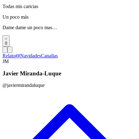
Todas mis caricias
Un poco más
Dame dame un poco mas…
0
Relato
#
#NavidadesCanallas
JM
Javier Miranda-Luque
@javiermirandaluque