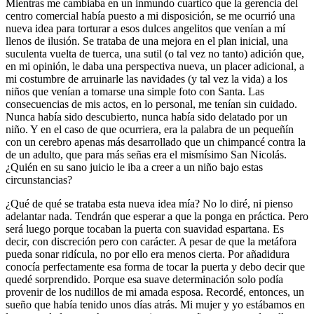
Mientras me cambiaba en un inmundo cuartico que la gerencia del
centro comercial había puesto a mi disposición, se me ocurrió una
nueva idea para torturar a esos dulces angelitos que venían a mí
llenos de ilusión. Se trataba de una mejora en el plan inicial, una
suculenta vuelta de tuerca, una sutil (o tal vez no tanto) adición que,
en mi opinión, le daba una perspectiva nueva, un placer adicional, a
mi costumbre de arruinarle las navidades (y tal vez la vida) a los
niños que venían a tomarse una simple foto con Santa. Las
consecuencias de mis actos, en lo personal, me tenían sin cuidado.
Nunca había sido descubierto, nunca había sido delatado por un
niño. Y en el caso de que ocurriera, era la palabra de un pequeñín
con un cerebro apenas más desarrollado que un chimpancé contra la
de un adulto, que para más señas era el mismísimo San Nicolás.
¿Quién en su sano juicio le iba a creer a un niño bajo estas
circunstancias?
¿Qué de qué se trataba esta nueva idea mía? No lo diré, ni pienso
adelantar nada. Tendrán que esperar a que la ponga en práctica. Pero
será luego porque tocaban la puerta con suavidad espartana. Es
decir, con discreción pero con carácter. A pesar de que la metáfora
pueda sonar ridícula, no por ello era menos cierta. Por añadidura
conocía perfectamente esa forma de tocar la puerta y debo decir que
quedé sorprendido. Porque esa suave determinación solo podía
provenir de los nudillos de mi amada esposa. Recordé, entonces, un
sueño que había tenido unos días atrás. Mi mujer y yo estábamos en