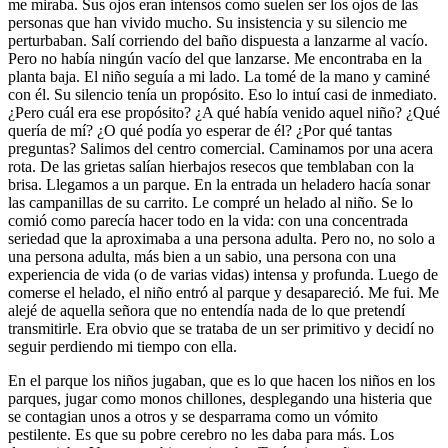
me miraba. Sus ojos eran intensos como suelen ser los ojos de las
personas que han vivido mucho. Su insistencia y su silencio me
perturbaban. Salí corriendo del baño dispuesta a lanzarme al vacío.
Pero no había ningún vacío del que lanzarse. Me encontraba en la
planta baja. El niño seguía a mi lado. La tomé de la mano y caminé
con él. Su silencio tenía un propósito. Eso lo intuí casi de inmediato.
¿Pero cuál era ese propósito? ¿A qué había venido aquel niño? ¿Qué
quería de mí? ¿O qué podía yo esperar de él? ¿Por qué tantas
preguntas? Salimos del centro comercial. Caminamos por una acera
rota. De las grietas salían hierbajos resecos que temblaban con la
brisa. Llegamos a un parque. En la entrada un heladero hacía sonar
las campanillas de su carrito. Le compré un helado al niño. Se lo
comió como parecía hacer todo en la vida: con una concentrada
seriedad que la aproximaba a una persona adulta. Pero no, no solo a
una persona adulta, más bien a un sabio, una persona con una
experiencia de vida (o de varias vidas) intensa y profunda. Luego de
comerse el helado, el niño entró al parque y desapareció. Me fui. Me
alejé de aquella señora que no entendía nada de lo que pretendí
transmitirle. Era obvio que se trataba de un ser primitivo y decidí no
seguir perdiendo mi tiempo con ella.
En el parque los niños jugaban, que es lo que hacen los niños en los
parques, jugar como monos chillones, desplegando una histeria que
se contagian unos a otros y se desparrama como un vómito
pestilente. Es que su pobre cerebro no les daba para más. Los