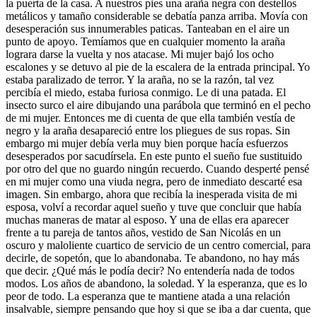
la puerta de la casa. A nuestros pies una araña negra con destellos
metálicos y tamaño considerable se debatía panza arriba. Movía con
desesperación sus innumerables paticas. Tanteaban en el aire un
punto de apoyo. Temíamos que en cualquier momento la araña
lograra darse la vuelta y nos atacase. Mi mujer bajó los ocho
escalones y se detuvo al pie de la escalera de la entrada principal. Yo
estaba paralizado de terror. Y la araña, no se la razón, tal vez
percibía el miedo, estaba furiosa conmigo. Le di una patada. El
insecto surco el aire dibujando una parábola que terminó en el pecho
de mi mujer. Entonces me di cuenta de que ella también vestía de
negro y la araña desapareció entre los pliegues de sus ropas. Sin
embargo mi mujer debía verla muy bien porque hacía esfuerzos
desesperados por sacudírsela. En este punto el sueño fue sustituido
por otro del que no guardo ningún recuerdo. Cuando desperté pensé
en mi mujer como una viuda negra, pero de inmediato descarté esa
imagen. Sin embargo, ahora que recibía la inesperada visita de mi
esposa, volví a recordar aquel sueño y tuve que concluir que había
muchas maneras de matar al esposo. Y una de ellas era aparecer
frente a tu pareja de tantos años, vestido de San Nicolás en un
oscuro y maloliente cuartico de servicio de un centro comercial, para
decirle, de sopetón, que lo abandonaba. Te abandono, no hay más
que decir. ¿Qué más le podía decir? No entendería nada de todos
modos. Los años de abandono, la soledad. Y la esperanza, que es lo
peor de todo. La esperanza que te mantiene atada a una relación
insalvable, siempre pensando que hoy si que se iba a dar cuenta, que