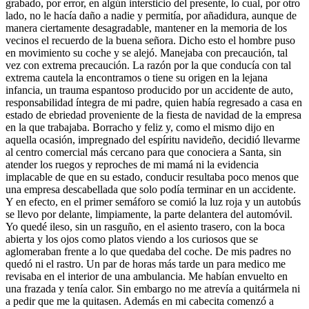
grabado, por error, en algún intersticio del presente, lo cual, por otro
lado, no le hacía daño a nadie y permitía, por añadidura, aunque de
manera ciertamente desagradable, mantener en la memoria de los
vecinos el recuerdo de la buena señora. Dicho esto el hombre puso
en movimiento su coche y se alejó. Manejaba con precaución, tal
vez con extrema precaución. La razón por la que conducía con tal
extrema cautela la encontramos o tiene su origen en la lejana
infancia, un trauma espantoso producido por un accidente de auto,
responsabilidad íntegra de mi padre, quien había regresado a casa en
estado de ebriedad proveniente de la fiesta de navidad de la empresa
en la que trabajaba. Borracho y feliz y, como el mismo dijo en
aquella ocasión, impregnado del espíritu navideño, decidió llevarme
al centro comercial más cercano para que conociera a Santa, sin
atender los ruegos y reproches de mi mamá ni la evidencia
implacable de que en su estado, conducir resultaba poco menos que
una empresa descabellada que solo podía terminar en un accidente.
Y en efecto, en el primer semáforo se comió la luz roja y un autobús
se llevo por delante, limpiamente, la parte delantera del automóvil.
Yo quedé ileso, sin un rasguño, en el asiento trasero, con la boca
abierta y los ojos como platos viendo a los curiosos que se
aglomeraban frente a lo que quedaba del coche. De mis padres no
quedó ni el rastro. Un par de horas más tarde un para medico me
revisaba en el interior de una ambulancia. Me habían envuelto en
una frazada y tenía calor. Sin embargo no me atrevía a quitármela ni
a pedir que me la quitasen. Además en mi cabecita comenzó a