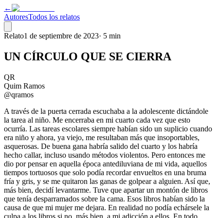
←
Autores
Todos los relatos
Relato
1 de septiembre de 2023
·
5 min
UN CÍRCULO QUE SE CIERRA
QR
Quim Ramos
@qramos
A través de la puerta cerrada escuchaba a la adolescente dictándole
la tarea al niño. Me encerraba en mi cuarto cada vez que esto
ocurría. Las tareas escolares siempre habían sido un suplicio cuando
era niño y ahora, ya viejo, me resultaban más que insoportables,
asquerosas. De buena gana habría salido del cuarto y los habría
hecho callar, incluso usando métodos violentos. Pero entonces me
dio por pensar en aquella época antediluviana de mi vida, aquellos
tiempos tortuosos que solo podía recordar envueltos en una bruma
fría y gris, y se me quitaron las ganas de golpear a alguien. Así que,
más bien, decidí levantarme. Tuve que apartar un montón de libros
que tenía desparramados sobre la cama. Esos libros habían sido la
causa de que mi mujer me dejara. En realidad no podía echársele la
culpa a los libros si no, más bien, a mi adicción a ellos. En todo