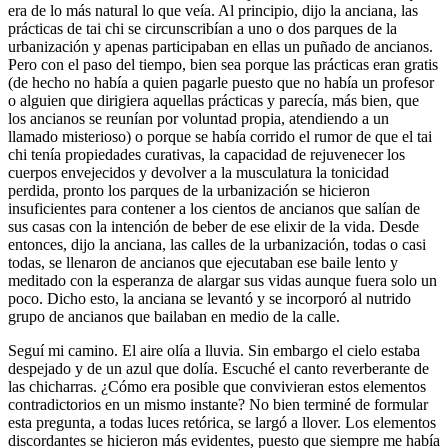
era de lo más natural lo que veía. Al principio, dijo la anciana, las
prácticas de tai chi se circunscribían a uno o dos parques de la
urbanización y apenas participaban en ellas un puñado de ancianos.
Pero con el paso del tiempo, bien sea porque las prácticas eran gratis
(de hecho no había a quien pagarle puesto que no había un profesor
o alguien que dirigiera aquellas prácticas y parecía, más bien, que
los ancianos se reunían por voluntad propia, atendiendo a un
llamado misterioso) o porque se había corrido el rumor de que el tai
chi tenía propiedades curativas, la capacidad de rejuvenecer los
cuerpos envejecidos y devolver a la musculatura la tonicidad
perdida, pronto los parques de la urbanización se hicieron
insuficientes para contener a los cientos de ancianos que salían de
sus casas con la intención de beber de ese elixir de la vida. Desde
entonces, dijo la anciana, las calles de la urbanización, todas o casi
todas, se llenaron de ancianos que ejecutaban ese baile lento y
meditado con la esperanza de alargar sus vidas aunque fuera solo un
poco. Dicho esto, la anciana se levantó y se incorporó al nutrido
grupo de ancianos que bailaban en medio de la calle.
Seguí mi camino. El aire olía a lluvia. Sin embargo el cielo estaba
despejado y de un azul que dolía. Escuché el canto reverberante de
las chicharras. ¿Cómo era posible que convivieran estos elementos
contradictorios en un mismo instante? No bien terminé de formular
esta pregunta, a todas luces retórica, se largó a llover. Los elementos
discordantes se hicieron más evidentes, puesto que siempre me había