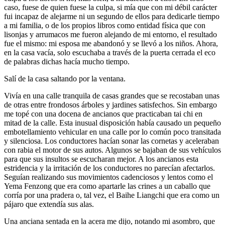
caso, fuese de quien fuese la culpa, si mía que con mi débil carácter
fui incapaz de alejarme ni un segundo de ellos para dedicarle tiempo
a mi familia, o de los propios libros como entidad física que con
lisonjas y arrumacos me fueron alejando de mi entorno, el resultado
fue el mismo: mi esposa me abandonó y se llevó a los niños. Ahora,
en la casa vacía, solo escuchaba a través de la puerta cerrada el eco
de palabras dichas hacía mucho tiempo.
Salí de la casa saltando por la ventana.
Vivía en una calle tranquila de casas grandes que se recostaban unas
de otras entre frondosos árboles y jardines satisfechos. Sin embargo
me topé con una docena de ancianos que practicaban tai chi en
mitad de la calle. Esta inusual disposición había causado un pequeño
embotellamiento vehicular en una calle por lo común poco transitada
y silenciosa. Los conductores hacían sonar las cornetas y aceleraban
con rabia el motor de sus autos. Algunos se bajaban de sus vehículos
para que sus insultos se escucharan mejor. A los ancianos esta
estridencia y la irritación de los conductores no parecían afectarlos.
Seguían realizando sus movimientos cadenciosos y lentos como el
Yema Fenzong que era como apartarle las crines a un caballo que
corría por una pradera o, tal vez, el Baihe Liangchi que era como un
pájaro que extendía sus alas.
Una anciana sentada en la acera me dijo, notando mi asombro, que