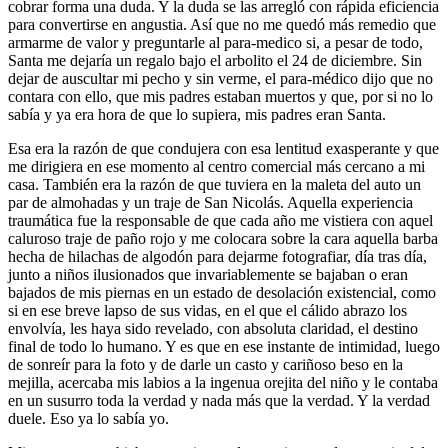
cobrar forma una duda. Y la duda se las arregló con rápida eficiencia
para convertirse en angustia. Así que no me quedó más remedio que
armarme de valor y preguntarle al para-medico si, a pesar de todo,
Santa me dejaría un regalo bajo el arbolito el 24 de diciembre. Sin
dejar de auscultar mi pecho y sin verme, el para-médico dijo que no
contara con ello, que mis padres estaban muertos y que, por si no lo
sabía y ya era hora de que lo supiera, mis padres eran Santa.
Esa era la razón de que condujera con esa lentitud exasperante y que
me dirigiera en ese momento al centro comercial más cercano a mi
casa. También era la razón de que tuviera en la maleta del auto un
par de almohadas y un traje de San Nicolás. Aquella experiencia
traumática fue la responsable de que cada año me vistiera con aquel
caluroso traje de paño rojo y me colocara sobre la cara aquella barba
hecha de hilachas de algodón para dejarme fotografiar, día tras día,
junto a niños ilusionados que invariablemente se bajaban o eran
bajados de mis piernas en un estado de desolación existencial, como
si en ese breve lapso de sus vidas, en el que el cálido abrazo los
envolvía, les haya sido revelado, con absoluta claridad, el destino
final de todo lo humano. Y es que en ese instante de intimidad, luego
de sonreír para la foto y de darle un casto y cariñoso beso en la
mejilla, acercaba mis labios a la ingenua orejita del niño y le contaba
en un susurro toda la verdad y nada más que la verdad. Y la verdad
duele. Eso ya lo sabía yo.