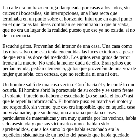
La calle era un trazo en fuga flanqueada por casas a los lados, sin
cruces ni bocacalles, sin interrupciones, una línea recta que
terminaba en un punto sobre el horizonte. Intuí que en aquel punto
en el que todas las líneas confluían se encontraba lo que buscaba,
que no era un lugar de la realidad puesto que ese ya no existía, si no
de la memoria.
Escuché gritos. Provenían del interior de una casa. Una casa como
las otras salvo que esta tenía encendidas las luces exteriores a pesar
de que eran las doce del mediodía. Los gritos eran gritos de terror
frente a la muerte. No tenía la menor duda de ello. Eran gritos que
pedían ayuda, pedían clemencia, gritos que provenían de una voz de
mujer que sabía, con certeza, que no recibiría ni una ni otra.
Un hombre salió de una casa vecina. Corrí hacia él y le conté lo que
ocurría. El hombre abrió la portezuela de su coche y se sentó frente
al volante. Pareció no haberme escuchado (¿o se hacía el loco?) así
que le repetí la información. El hombre puso en marcha el motor y
me respondió, sin verme, que eso era imposible, que en aquella casa
no vivía nadie, que su dueña, una anciana que daba clases
particulares de matemáticas y era muy querida por los vecinos, había
sido asesinada y que sus victimarios nunca habían sido
aprehendidos, que a los sumo lo que había escuchado era la
repetición sistemática de un hecho del pasado que había quedado