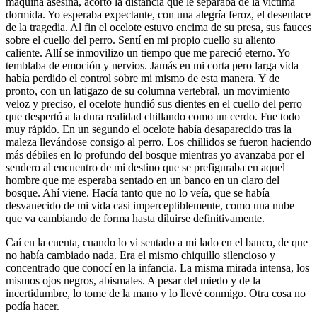
máquina asesina, acortó la distancia que le separaba de la víctima
dormida. Yo esperaba expectante, con una alegría feroz, el desenlace
de la tragedia. Al fin el ocelote estuvo encima de su presa, sus fauces
sobre el cuello del perro. Sentí en mi propio cuello su aliento
caliente. Allí se inmovilizo un tiempo que me pareció eterno. Yo
temblaba de emoción y nervios. Jamás en mi corta pero larga vida
había perdido el control sobre mi mismo de esta manera. Y de
pronto, con un latigazo de su columna vertebral, un movimiento
veloz y preciso, el ocelote hundió sus dientes en el cuello del perro
que despertó a la dura realidad chillando como un cerdo. Fue todo
muy rápido. En un segundo el ocelote había desaparecido tras la
maleza llevándose consigo al perro. Los chillidos se fueron haciendo
más débiles en lo profundo del bosque mientras yo avanzaba por el
sendero al encuentro de mi destino que se prefiguraba en aquel
hombre que me esperaba sentado en un banco en un claro del
bosque. Ahí viene. Hacía tanto que no lo veía, que se había
desvanecido de mi vida casi imperceptiblemente, como una nube
que va cambiando de forma hasta diluirse definitivamente.
Caí en la cuenta, cuando lo vi sentado a mi lado en el banco, de que
no había cambiado nada. Era el mismo chiquillo silencioso y
concentrado que conocí en la infancia. La misma mirada intensa, los
mismos ojos negros, abismales. A pesar del miedo y de la
incertidumbre, lo tome de la mano y lo llevé conmigo. Otra cosa no
podía hacer.