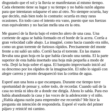
disgustado que el sol y la lluvia se manifestaran al mismo tiempo.
Cada elemento tiene su lugar y su tiempo y no había razón alguna
para que intentaran solaparse el uno al otro. No siempre ocurría, hay
que decirlo, más bien todo lo contrario: ocurría en muy raras
ocasiones. En todo caso el intento era vano, puesto que sus fuerzas
eran equivalentes y no hacían mella una en la otra.
Me guarecí de la lluvia bajo el estrecho alero de una casa. Una
corriente de agua se había formado en el borde de la acera. Corría a
gran velocidad calle abajo. La imaginé, como hacia cuando era niño,
como un gran torrente de furiosos rápidos. Precisamente del monte
frente a mi salió un niño. Corrió hacia el torrente. En las manos
llevaba una gran hoja en la que había clavado una ramita. El la parte
superior de esta había insertado una hoja más pequeña a modo de
vela. Dejó la hoja sobre el agua. El barquito improvisado inició así
su descenso por los rápidos de la imaginación. El niño lo siguió con
alegre carrera y pronto desapareció tras la cortina de agua.
Esperé aun una hora a que escampara. Durante ese tiempo tuve
oportunidad de pensar y, sobre todo, de recordar. Cuando salí de la
casa no tenía ni idea de a donde me dirigía. Ahora lo sabía. Para eso
había abandonado la casa y las voces de la adolescente y el niño.
¿Había alguna razón para emprender ese recorrido? Me hice la
pregunta sin intención de responderla. Esperé el vuelo del primer
pájaro y reinicié mi camino.