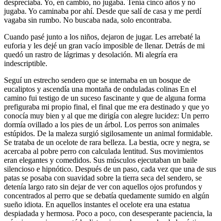
despreciaba. Yo, en cambio, no jugaba. Tenía cinco años y no
jugaba. Yo caminaba por ahí. Desde que salí de casa y me perdí
vagaba sin rumbo. No buscaba nada, solo encontraba.
Cuando pasé junto a los niños, dejaron de jugar. Les arrebaté la
euforia y les dejé un gran vacío imposible de llenar. Detrás de mi
quedó un rastro de lágrimas y desolación. Mi alegría era
indescriptible.
Seguí un estrecho sendero que se internaba en un bosque de
eucaliptos y ascendía una montaña de onduladas colinas En el
camino fui testigo de un suceso fascinante y que de alguna forma
prefiguraba mi propio final, el final que me era destinado y que yo
conocía muy bien y al que me dirigía con alegre lucidez: Un perro
dormía ovillado a los pies de un árbol. Los perros son animales
estúpidos. De la maleza surgió sigilosamente un animal formidable.
Se trataba de un ocelote de rara belleza. La bestia, ocre y negra, se
acercaba al pobre perro con calculada lentitud. Sus movimientos
eran elegantes y comedidos. Sus músculos ejecutaban un baile
silencioso e hipnótico. Después de un paso, cada vez que una de sus
patas se posaba con suavidad sobre la tierra seca del sendero, se
detenía largo rato sin dejar de ver con aquellos ojos profundos y
concentrados al perro que se debatía quedamente sumido en algún
sueño idiota. En aquellos instantes el ocelote era una estatua
despiadada y hermosa. Poco a poco, con desesperante paciencia, la