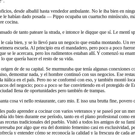
e”.
ficios, desde albañil hasta vendedor ambulante. No le iba bien en ningun
que le habían dado posada — Pippo ocupaba un cuartucho minúsculo, más b
re cocina.
nsado de tanto pateare la strada, e intonce le diqque que sí. Le mentí 
le caía bien, y se lo llevó para un negocio que estaba montando. Un re
primera escuela. Al principio era el mandadero, pero poco a poco fuero
 que se le acercara, pero los rudimentos estaban allí. Y comenzó su en
 lo que quería hacer el resto de su vida.
rigen de de su capital. Se murmuraba que tenía algunas conexiones con
iso, demostrar nada, y el hombre continuó con sus negocios. Ese restau
da itálica en el país. Pero no se conformó con eso, y también montó loc
cos del negocio; poco a poco se fue convirtiendo en el protegido de Enz
 ciudad llena de oportunidades pero también de trampas.
nta cosa vi nello restaurante, caro mio. E isso una brutta fine, povero
es pudo aprender a cocinar con varios veteranos y se paseó por un menú
abía ido bien durante ese período, tanto en el plano profesional como 
r las recetas tradicionales del pueblo. Visitó a todos los amigos de su f
resaba por algo que era del dominio femenino casi en exclusividad, pero
frecía y entender cómo se reconocía la calidad y la frescura de cada art