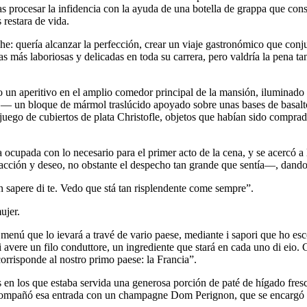
as procesar la infidencia con la ayuda de una botella de grappa que con
restara de vida.
che: quería alcanzar la perfección, crear un viaje gastronómico que con
las más laboriosas y delicadas en toda su carrera, pero valdría la pena ta
un aperitivo en el amplio comedor principal de la mansión, iluminado p
a — un bloque de mármol traslúcido apoyado sobre unas bases de basalto
go de cubiertos de plata Christofle, objetos que habían sido comprados 
ocupada con lo necesario para el primer acto de la cena, y se acercó a l
racción y deseo, no obstante el despecho tan grande que sentía—, dando 
sapere di te. Vedo que stá tan risplendente come sempre”.
ujer.
 menú que lo ievará a travé de vario paese, mediante i sapori que ho es
di avere un filo conduttore, un ingrediente que stará en cada uno di eio
corrisponde al nostro primo paese: la Francia”.
 en los que estaba servida una generosa porción de paté de hígado fres
Acompañó esa entrada con un champagne Dom Perignon, que se encargó d