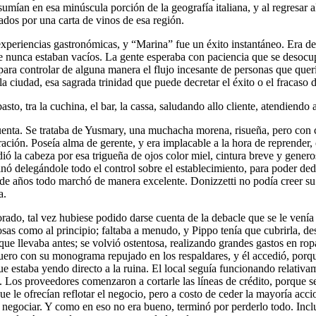
nsumían en esa minúscula porción de la geografía italiana, y al regresar
ados por una carta de vinos de esa región.
eriencias gastronómicas, y “Marina” fue un éxito instantáneo. Era de 
, que nunca estaban vacíos. La gente esperaba con paciencia que se deso
 para controlar de alguna manera el flujo incesante de personas que qu
 la ciudad, esa sagrada trinidad que puede decretar el éxito o el fracaso d
sto, tra la cuchina, el bar, la cassa, saludando allo cliente, atendiendo
cuenta. Se trataba de Yusmary, una muchacha morena, risueña, pero con c
tración. Poseía alma de gerente, y era implacable a la hora de reprender
dió la cabeza por esa trigueña de ojos color miel, cintura breve y gener
nó delegándole todo el control sobre el establecimiento, para poder dedi
de años todo marchó de manera excelente. Donizzetti no podía creer su 
a.
ado, tal vez hubiese podido darse cuenta de la debacle que se le venía 
osas como al principio; faltaba a menudo, y Pippo tenía que cubrirla, d
ue llevaba antes; se volvió ostentosa, realizando grandes gastos en ro
ero con su monograma repujado en los respaldares, y él accedió, porque 
que estaba yendo directo a la ruina. El local seguía funcionando relativa
 Los proveedores comenzaron a cortarle las líneas de crédito, porque s
 le ofrecían reflotar el negocio, pero a costo de ceder la mayoría accio
e a negociar. Y como en eso no era bueno, terminó por perderlo todo. I