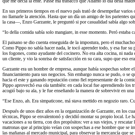
que me decía la ente. Passé má trabacco que Adamo lo día della madr
En sus primeros tiempos en el nuevo país trató de desempeñar varios o
no llamarle la atención. Hasta que un día un amigo de los parientes 
la casa—, Enzo Garzante, le preguntó si por casualidad sabía algo sob
“Io della comida sabía solo mangiare, in esse momento. Peró estaba ca
El paisano se dio cuenta enseguida de la impostura, pero el muchacho 
Como Pippo no sabía hacer nada, le tocó aprender todo, y esa fue su 
los fogones, como ayudante del cocinero. No era alta cocina, ni nada
un cliente, y vio la sonrisa de satisfacción en su cara, supo que eso era
Garzante era un hombre de empresa, aunque había sospechas sobre el o
financiamiento para sus negocios. Sin embargo nunca se pudo, o se qu
hacia el este y ganando reputación como fiel representante de la comi
Pippo aprovechó esa ola también: en cada local fue aprendiendo los tru
acogió bajo su ala, y le fue enseñando la manera de sobrevivir en una
“Ese Enzo, ah. Era simpaticone, má stava mettido en negozio raro. Cua
Después de unos diez años en la organización de Garzante, en los cual
técnicas, Pippo se envalentonó y decidió montar su propio local. Le h
vacaciones a su tierra, con dos propósitos: ver a sus viejos, y rescata
matronas que al principio veían con sospechas a ese hombre que se inte
las mañanas al mercado municipal, para observar la mercancía que se o