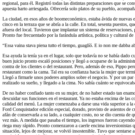
regional, para él. Registró todas las distintas preparaciones que se co
apuesta harto arriesgada. Ofrecería solo platos de su pueblo, acompañ
La ciudad, en esos años de boomeconómico, estaba ávida de nuevas exp
cinco en la terraza que se abría a la calle. En total, sesenta puestos
afuera del local. Tuvieron que implantar un sistema de reservaciones,
Pronto fue frecuentado por la farándula artística, política y cultural de
“Essa vaina stava piena tutto el tiempo, guaglíó. E io non me dabba aba
Esa ayuda la tenía ya en el lugar, solo que todavía no se había dado 
buen juicio pronto escaló posiciones y llegó a ocuparse de la adminis
contra de los clientes o del restaurant. Pero, además de eso, Pippo per
restaurant como la cama. Tal era su confianza hacia la mujer que termi
Llegó a firmarle unos poderes amplios sobre el negocio. Y por un par 
realizado su sueño, y llegado a la cima. No sabía cuánto se equivocab
De no haber confiado tanto en su mujer, de no haber estado tan enamor
descuidar sus funciones en el restaurant. Ya no estaba encima de las c
calidad del menú. La mujer comenzaba a darse una vida superior a la q
Ford Conquistador edición especial, dorado, provisto de asientos de cu
afán de conservarla a su lado, a cualquier costo, no se dio cuenta de 
vez más. A medida que pasaba el tiempo, los ingresos fueron cayendo.
riega muy rápido. Pronto comenzaron a caerle encima inversionistas que
situación, lejos de mejorar, se volvió insostenible. Tuvo que sentars