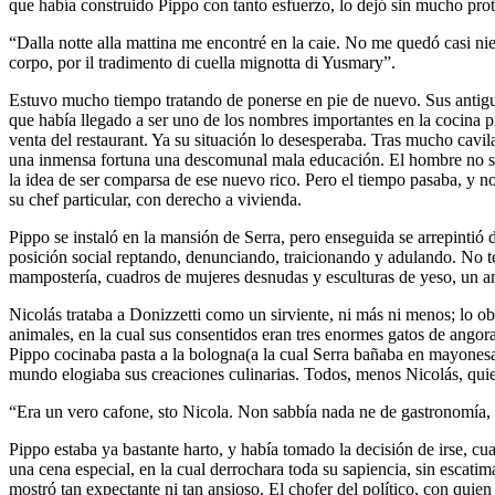
que había construido Pippo con tanto esfuerzo, lo dejó sin mucho proto
“Dalla notte alla mattina me encontré en la caie. No me quedó casi nie
corpo, por il tradimento di cuella mignotta di Yusmary”.
Estuvo mucho tiempo tratando de ponerse en pie de nuevo. Sus antiguo
que había llegado a ser uno de los nombres importantes en la cocina pr
venta del restaurant. Ya su situación lo desesperaba. Tras mucho cavil
una inmensa fortuna una descomunal mala educación. El hombre no sabí
la idea de ser comparsa de ese nuevo rico. Pero el tiempo pasaba, y no
su chef particular, con derecho a vivienda.
Pippo se instaló en la mansión de Serra, pero enseguida se arrepintió de
posición social reptando, denunciando, traicionando y adulando. No 
mampostería, cuadros de mujeres desnudas y esculturas de yeso, un amb
Nicolás trataba a Donizzetti como un sirviente, ni más ni menos; lo o
animales, en la cual sus consentidos eran tres enormes gatos de angora
Pippo cocinaba pasta a la bologna(a la cual Serra bañaba en mayonesa),
mundo elogiaba sus creaciones culinarias. Todos, menos Nicolás, quie
“Era un vero cafone, sto Nicola. Non sabbía nada ne de gastronomía, n
Pippo estaba ya bastante harto, y había tomado la decisión de irse, cu
una cena especial, en la cual derrochara toda su sapiencia, sin escati
mostró tan expectante ni tan ansioso. El chofer del político, con qui