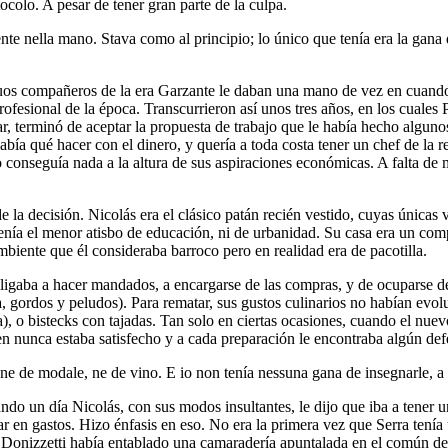
colo. A pesar de tener gran parte de la culpa.
nte nella mano. Stava como al principio; lo único que tenía era la gana 
s compañeros de la era Garzante le daban una mano de vez en cuando, p
ofesional de la época. Transcurrieron así unos tres años, en los cuales
ar, terminó de aceptar la propuesta de trabajo que le había hecho alguno
a qué hacer con el dinero, y quería a toda costa tener un chef de la r
 conseguía nada a la altura de sus aspiraciones económicas. A falta de m
 la decisión. Nicolás era el clásico patán recién vestido, cuyas únicas v
tenía el menor atisbo de educación, ni de urbanidad. Su casa era un co
iente que él consideraba barroco pero en realidad era de pacotilla.
bligaba a hacer mandados, a encargarse de las compras, y de ocuparse de
, gordos y peludos). Para rematar, sus gustos culinarios no habían evol
 o bistecks con tajadas. Tan solo en ciertas ocasiones, cuando el nuevo
n nunca estaba satisfecho y a cada preparación le encontraba algún def
e de modale, ne de vino. E io non tenía nessuna gana de insegnarle, a 
ando un día Nicolás, con sus modos insultantes, le dijo que iba a tener
mar en gastos. Hizo énfasis en eso. No era la primera vez que Serra ten
en Donizzetti había entablado una camaradería apuntalada en el común des