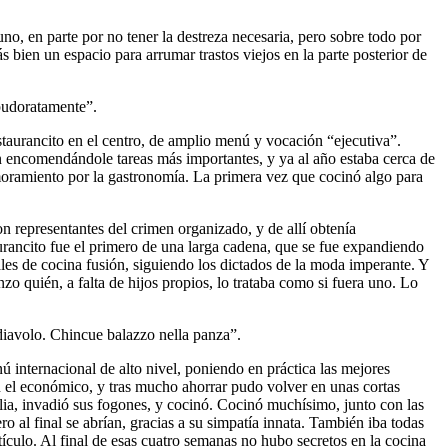
o, en parte por no tener la destreza necesaria, pero sobre todo por
ien un espacio para arrumar trastos viejos en la parte posterior de
spudoratamente”.
staurancito en el centro, de amplio menú y vocación “ejecutiva”.
n encomendándole tareas más importantes, y ya al año estaba cerca de
amoramiento por la gastronomía. La primera vez que cocinó algo para
 representantes del crimen organizado, y de allí obtenía
rancito fue el primero de una larga cadena, que se fue expandiendo
ales de cocina fusión, siguiendo los dictados de la moda imperante. Y
o quién, a falta de hijos propios, lo trataba como si fuera uno. Lo
 diavolo. Chincue balazzo nella panza”.
 internacional de alto nivel, poniendo en práctica las mejores
en el económico, y tras mucho ahorrar pudo volver en unas cortas
amilia, invadió sus fogones, y cocinó. Cocinó muchísimo, junto con las
 al final se abrían, gracias a su simpatía innata. También iba todas
ículo. Al final de esas cuatro semanas no hubo secretos en la cocina