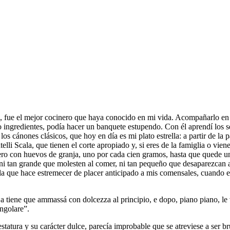
fue el mejor cocinero que haya conocido en mi vida. Acompañarlo en su
ingredientes, podía hacer un banquete estupendo. Con él aprendí los sec
os cánones clásicos, que hoy en día es mi plato estrella: a partir de la
ratelli Scala, que tienen el corte apropiado y, si eres de la famiglia o vi
cero con huevos de granja, uno por cada cien gramos, hasta que quede un
i tan grande que molesten al comer, ni tan pequeño que desaparezcan a
lla que hace estremecer de placer anticipado a mis comensales, cuando es
 La tiene que ammassá con dolcezza al principio, e dopo, piano piano, 
ngolare”.
estatura y su carácter dulce, parecía improbable que se atreviese a ser