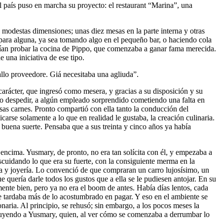
 al país puso en marcha su proyecto: el restaurant “Marina”, una
modestas dimensiones; unas diez mesas en la parte interna y otras
cupara alguna, ya sea tomando algo en el pequeño bar, o haciendo cola
erían probar la cocina de Pippo, que comenzaba a ganar fama merecida.
e una iniciativa de ese tipo.
 allo proveedore. Giá necesitaba una agliuda”.
arácter, que ingresó como mesera, y gracias a su disposición y su
, o despedir, a algún empleado sorprendido cometiendo una falta en
osas carnes. Pronto compartió con ella tanto la conducción del
carse solamente a lo que en realidad le gustaba, la creación culinaria.
buena suerte. Pensaba que a sus treinta y cinco años ya había
encima. Yusmary, de pronto, no era tan solícita con él, y empezaba a
escuidando lo que era su fuerte, con la consiguiente merma en la
pa y joyería. Lo convenció de que compraran un carro lujosísimo, un
quería darle todos los gustos que a ella se le pudiesen antojar. En su
mente bien, pero ya no era el boom de antes. Había días lentos, cada
e tardaba más de lo acostumbrado en pagar. Y eso en el ambiente se
naria. Al principio, se rehusó; sin embargo, a los pocos meses la
ncluyendo a Yusmary, quien, al ver cómo se comenzaba a derrumbar lo