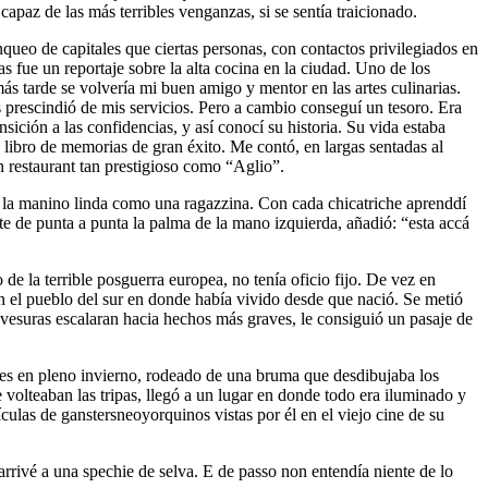
paz de las más terribles venganzas, si se sentía traicionado.
nqueo de capitales que ciertas personas, con contactos privilegiados en
s fue un reportaje sobre la alta cocina en la ciudad. Uno de los
ás tarde se volvería mi buen amigo y mentor en las artes culinarias.
s prescindió de mis servicios. Pero a cambio conseguí un tesoro. Era
ición a las confidencias, y así conocí su historia. Su vida estaba
n libro de memorias de gran éxito. Me contó, en largas sentadas al
n restaurant tan prestigioso como “Aglio”.
n la manino linda como una ragazzina. Con cada chicatriche aprenddí
 de punta a punta la palma de la mano izquierda, añadió: “esta accá
de la terrible posguerra europea, no tenía oficio fijo. De vez en
 en el pueblo del sur en donde había vivido desde que nació. Se metió
vesuras escalaran hacia hechos más graves, le consiguió un pasaje de
oles en pleno invierno, rodeado de una bruma que desdibujaba los
e volteaban las tripas, llegó a un lugar en donde todo era iluminado y
culas de ganstersneoyorquinos vistas por él en el viejo cine de su
arrivé a una spechie de selva. E de passo non entendía niente de lo