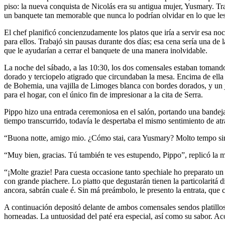
piso: la nueva conquista de Nicolás era su antigua mujer, Yusmary. Tr
un banquete tan memorable que nunca lo podrían olvidar en lo que les 
El chef planificó concienzudamente los platos que iría a servir esa no
para ellos. Trabajó sin pausas durante dos días; esa cena sería una de 
que le ayudarían a cerrar el banquete de una manera inolvidable.
La noche del sábado, a las 10:30, los dos comensales estaban tomando 
dorado y terciopelo atigrado que circundaban la mesa. Encima de ell
de Bohemia, una vajilla de Limoges blanca con bordes dorados, y un jue
para el hogar, con el único fin de impresionar a la cita de Serra.
Pippo hizo una entrada ceremoniosa en el salón, portando una bandeja 
tiempo transcurrido, todavía le despertaba el mismo sentimiento de at
“Buona notte, amigo mio. ¿Cómo stai, cara Yusmary? Molto tempo sin 
“Muy bien, gracias. Tú también te ves estupendo, Pippo”, replicó la m
“¡Molte grazie! Para cuesta occasione tanto spechiale ho preparato un
con grande piachere. Lo piatto que degustarán tienen la particolaritá 
ancora, sabrán cuale é. Sin má preámbolo, le presento la entrata, que 
A continuación depositó delante de ambos comensales sendos platillos
horneadas. La untuosidad del paté era especial, así como su sabor. 