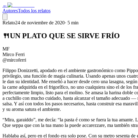
←
Autores
Todos los relatos
Relato
24 de noviembre de 2020
·
5 min
🍴UN PLATO QUE SE SIRVE FRÍO
MF
Mirco Ferri
@mircoferri
Filippo Donizzetti, apodado en el ambiente gastronómico como Pippo, 
privilegio, una función de magia culinaria. Usando apenas unos cuatro 
le dan su identidad. Me enseñó a hacer desde cero una lasagna, según l
la carne adquirida en el frigorífico, no uno cualquiera sino el de los f
perfectamente limpio, listo para el molino. Se amasa la harina doble 
a cuchillo con mucho cuidado, hasta alcanzar el tamaño adecuado — n
salsa. Y así con todos los pasos necesarios, hasta construir esa maravi
y su aroma satura el ambiente.
“Mira, garaiddo”, me decía: “la pasta é como se fuera la tua amante.
Que seppa que con la tua mano la puede accarezzare, ma también stra
Hablaba así, pero en el fondo era solo pose. Con su metro sesenta de 