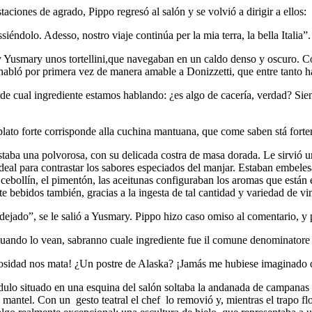
ciones de agrado, Pippo regresó al salón y se volvió a dirigir a ellos:
éndolo. Adesso, nostro viaje continúa per la mia terra, la bella Italia”.
 y Yusmary unos tortellini,que navegaban en un caldo denso y oscuro. Co
e habló por primera vez de manera amable a Donizzetti, que entre tanto ha
a de cual ingrediente estamos hablando: ¿es algo de cacería, verdad? Sie
lato forte corrisponde alla cuchina mantuana, que come saben stá fortem
staba una polvorosa, con su delicada costra de masa dorada. Le sirvió u
eal para contrastar los sabores especiados del manjar. Estaban embeles
, el cebollín, el pimentón, las aceitunas configuraban los aromas que est
 bebidos también, gracias a la ingesta de tal cantidad y variedad de vi
dejado”, se le salió a Yusmary. Pippo hizo caso omiso al comentario, y pr
uando lo vean, sabranno cuale ingrediente fue il comune denominatore
iosidad nos mata! ¿Un postre de Alaska? ¡Jamás me hubiese imaginado q
éndulo situado en una esquina del salón soltaba la andanada de campanas
mantel. Con un gesto teatral el chef lo removió y, mientras el trapo fl