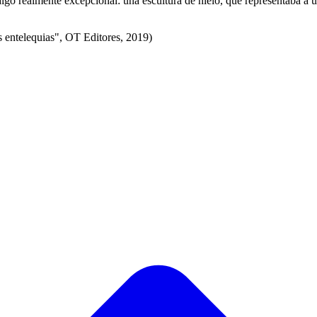
lgo realmente excepcional: una escultura de hielo, que representaba a un
as entelequias", OT Editores, 2019)