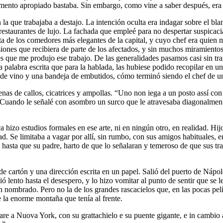
omento apropiado bastaba. Sin embargo, como vine a saber después, era ca
la que trabajaba a destajo. La intención oculta era indagar sobre el bla
 restaurantes de lujo. La fachada que empleé para no despertar suspicacia
ta de los comedores más elegantes de la capital, y cuyo chef era quien m
siones que recibiera de parte de los afectados, y sin muchos miramiento
s que me produjo ese trabajo. De las generalidades pasamos casi sin trans
a palabra escrita que para la hablada, las hubiese podido recopilar en u
la de vino y una bandeja de embutidos, cómo terminó siendo el chef de u
nas de callos, cicatrices y ampollas. “Uno non iega a un posto assí co
Cuando le señalé con asombro un surco que le atravesaba diagonalmente
hizo estudios formales en ese arte, ni en ningún otro, en realidad. Hijo 
dad. Se limitaba a vagar por allí, sin rumbo, con sus amigos habituales,
hasta que su padre, harto de que lo señalaran y temeroso de que sus tra
a de cartón y una dirección escrita en un papel. Salió del puerto de Náp
ó lento hasta el desespero, y lo hizo vomitar al punto de sentir que se l
n nombrado. Pero no la de los grandes rascacielos que, en las pocas pelí
e la enorme montaña que tenía al frente.
are a Nuova York, con su grattachielo e su puente gigante, e in cambio 