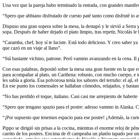
Una vez que la pareja hubo terminado la entrada, con grandes manifesta
“Spero que abbiano disfrutado de cuesto paté tanto como disfruté io assi
Dispuso una gran sopera sobre la mesa, la destapó y le sirvió a Serra
sopa. Después de haber dejado el plato limpio, tras repetir, Nicolás l
“Caramba, chef, hoy sí te luciste. Está todo delicioso. Y creo saber y
que cazó en un viaje al llano”.
“Stá bastante vichino, patrone. Peró vammo avanzando en la cena. Il p
Con esas palabras, depositó sobre la mesa una gran fuente en la que e
para acompañar al plato, un Cariñena: robusto, con mucho cuerpo, e id
les sabía a gloria. Esa polvorosa tenía los sabores del terruño: el ají
En ese punto los comensales se hallaban cómodos, relajados, y bastante
“No has perdido el toque, italiano. Casi casi me arrepiento de haberte 
“Spero que tengano spazio para el postre: adesso vammo in Alaska. C
“¡Por supuesto que tenemos espacio para ese postre! ¡Además, la cur
Pippo se dirigió sin prisas a la cocina, mientras el enorme reloj de p
carrito de los postres. Encima de él campeaba un platón tapado por un 