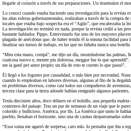
llegarle al corazón a través de sus preparaciones. Un tiramisúen el m
Lo conocí cuando estaba haciendo una investigación para la revista en 
las altas esferas gubernamentales, realizaban a través de la compra de
locales que estaba bajo sospecha era el “Aglio”, que encabezaba la lis
La investigación no terminó en nada, porque la revista cedió a las pre
bastante hablador, Pippo. Entrevistarlo fue uno de los mayores placere
plagada de anécdotas que, de haber tenido él la misma facilidad para l
finalizar sus turnos de trabajo, en las que no faltaba nunca una botel
“Mira esta mano, compá”, me dijo un día, mostrándome las palmas, lle
cualcosa nuovo e, mentre piu dolorosa, meggor fue lo que aprenddí”. 
me la gané per amor propio; un día de esto te cuento lo que passó”.
Él llegó a los fogones por casualidad, o más bien por necesidad. Nunca 
cuando lo empleaban en labores diversas, algunas al filo de la ilegali
en problemas diversos, como casi todos sus compañeros de aventuras, 
tercera clase para la tierra adonde habían emigrado algunos parientes.
Tenía diecisiete años, doce dólares en el bolsillo, una pequeña malet
contornos del paisaje. Tras un par de semanas de un viaje que le pareci
colorido y bullicioso. América, por fin. La América que tanto le había
pueblo, llenaban el horizonte, sino una de casitas desparramadas sobr
“Essa vaina me agarró de sorpresa, caro mío. Io pensaba que iba a ieg