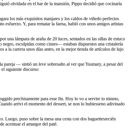
siguió olvidada en el bar de la mansión, Pippo decidió que cocinaría
jugara los más exquisitos manjares y los caldos de viñedo perfectos
nto esfuerzo. Y, para rematar la faena, habló con unos amigos artistas
or una lámpara de araña de 20 luces, sentados en las sillas de estuco
 negro, esculpidas como cisnes— estaban dispuestos una cristalería
a la carrera unos días antes, en la mejor tienda de artículos de lujo
a pareja — sintió un leve sobresalto al ver que Yusmary, a pesar del
el siguiente discurso:
coggido prechisamente para esse fin. Hoy lo vo a servire io mismo,
. Cuando arrivi el momento del dessert, se non lo hubiesseno adivinado
co. Luego, puso sobre la mesa una cesta con dos baguettesrecién
e acentuar el amargor del paté.