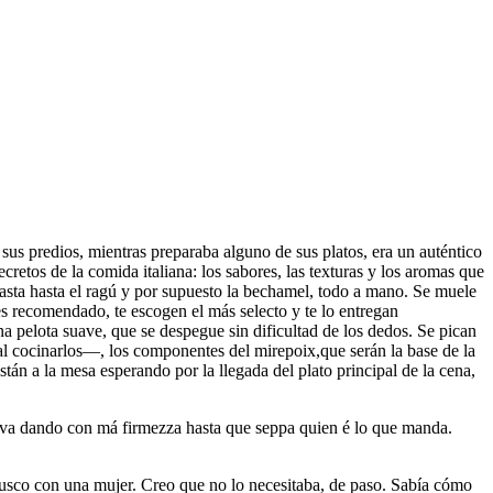
s predios, mientras preparaba alguno de sus platos, era un auténtico
retos de la comida italiana: los sabores, las texturas y los aromas que
 pasta hasta el ragú y por supuesto la bechamel, todo a mano. Se muele
enes recomendado, te escogen el más selecto y te lo entregan
a pelota suave, que se despegue sin dificultad de los dedos. Se pican
l cocinarlos—, los componentes del mirepoix,que serán la base de la
tán a la mesa esperando por la llegada del plato principal de la cena,
le va dando con má firmezza hasta que seppa quien é lo que manda.
 brusco con una mujer. Creo que no lo necesitaba, de paso. Sabía cómo