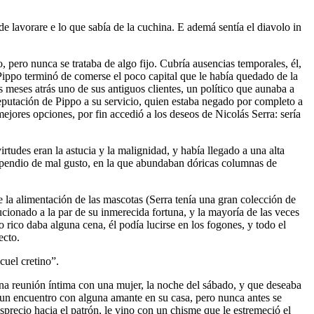
de lavorare e lo que sabía de la cuchina. E ademá sentía el diavolo in
ero nunca se trataba de algo fijo. Cubría ausencias temporales, él,
 Pippo terminó de comerse el poco capital que le había quedado de la
s meses atrás uno de sus antiguos clientes, un político que aunaba a
eputación de Pippo a su servicio, quien estaba negado por completo a
ejores opciones, por fin accedió a los deseos de Nicolás Serra: sería
irtudes eran la astucia y la malignidad, y había llegado a una alta
mpendio de mal gusto, en la que abundaban dóricas columnas de
 la alimentación de las mascotas (Serra tenía una gran colección de
ucionado a la par de su inmerecida fortuna, y la mayoría de las veces
 rico daba alguna cena, él podía lucirse en los fogones, y todo el
ecto.
cuel cretino”.
 una reunión íntima con una mujer, la noche del sábado, y que deseaba
ía un encuentro con alguna amante en su casa, pero nunca antes se
precio hacia el patrón, le vino con un chisme que le estremeció el