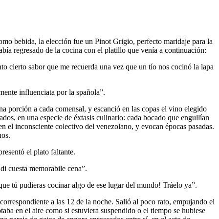
mo bebida, la elección fue un Pinot Grigio, perfecto maridaje para la
bía regresado de la cocina con el platillo que venía a continuación:
nto cierto sabor que me recuerda una vez que un tío nos cocinó la lapa
ente influenciata por la spañola”.
na porción a cada comensal, y escanció en las copas el vino elegido
ados, en una especie de éxtasis culinario: cada bocado que engullían
án en el inconsciente colectivo del venezolano, y evocan épocas pasadas.
nos.
esentó el plato faltante.
 di cuesta memorabile cena”.
ue tú pudieras cocinar algo de ese lugar del mundo! Tráelo ya”.
 correspondiente a las 12 de la noche. Salió al poco rato, empujando el
otaba en el aire como si estuviera suspendido o el tiempo se hubiese