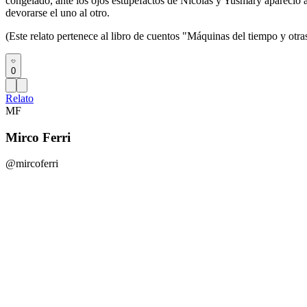
congelado, ante los ojos estupefactos de Nicolás y Yusmary apareció a
devorarse el uno al otro.
(Este relato pertenece al libro de cuentos "Máquinas del tiempo y otr
0
Relato
MF
Mirco Ferri
@mircoferri