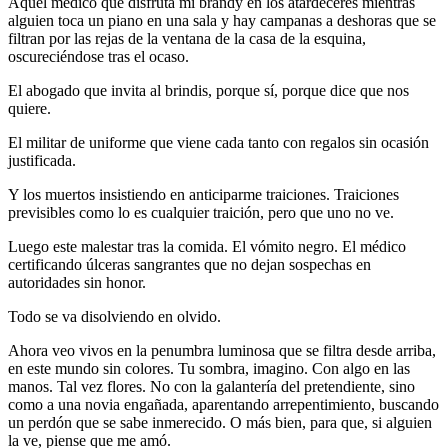
Aquel médico que disfruta mi brandy en los atardeceres mientras
alguien toca un piano en una sala y hay campanas a deshoras que se
filtran por las rejas de la ventana de la casa de la esquina,
oscureciéndose tras el ocaso.
El abogado que invita al brindis, porque sí, porque dice que nos
quiere.
El militar de uniforme que viene cada tanto con regalos sin ocasión
justificada.
Y los muertos insistiendo en anticiparme traiciones. Traiciones
previsibles como lo es cualquier traición, pero que uno no ve.
Luego este malestar tras la comida. El vómito negro. El médico
certificando úlceras sangrantes que no dejan sospechas en
autoridades sin honor.
Todo se va disolviendo en olvido.
Ahora veo vivos en la penumbra luminosa que se filtra desde arriba,
en este mundo sin colores. Tu sombra, imagino. Con algo en las
manos. Tal vez flores. No con la galantería del pretendiente, sino
como a una novia engañada, aparentando arrepentimiento, buscando
un perdón que se sabe inmerecido. O más bien, para que, si alguien
la ve, piense que me amó.