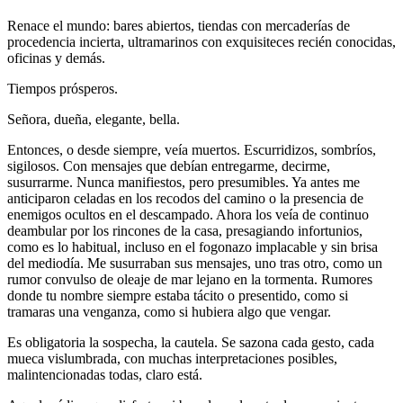
Renace el mundo: bares abiertos, tiendas con mercaderías de
procedencia incierta, ultramarinos con exquisiteces recién conocidas,
oficinas y demás.
Tiempos prósperos.
Señora, dueña, elegante, bella.
Entonces, o desde siempre, veía muertos. Escurridizos, sombríos,
sigilosos. Con mensajes que debían entregarme, decirme,
susurrarme. Nunca manifiestos, pero presumibles. Ya antes me
anticiparon celadas en los recodos del camino o la presencia de
enemigos ocultos en el descampado. Ahora los veía de continuo
deambular por los rincones de la casa, presagiando infortunios,
como es lo habitual, incluso en el fogonazo implacable y sin brisa
del mediodía. Me susurraban sus mensajes, uno tras otro, como un
rumor convulso de oleaje de mar lejano en la tormenta. Rumores
donde tu nombre siempre estaba tácito o presentido, como si
tramaras una venganza, como si hubiera algo que vengar.
Es obligatoria la sospecha, la cautela. Se sazona cada gesto, cada
mueca vislumbrada, con muchas interpretaciones posibles,
malintencionadas todas, claro está.