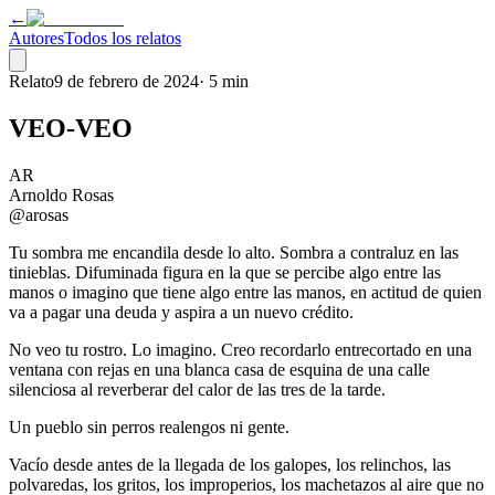
←
Autores
Todos los relatos
Relato
9 de febrero de 2024
·
5 min
VEO-VEO
AR
Arnoldo Rosas
@arosas
Tu sombra me encandila desde lo alto. Sombra a contraluz en las
tinieblas. Difuminada figura en la que se percibe algo entre las
manos o imagino que tiene algo entre las manos, en actitud de quien
va a pagar una deuda y aspira a un nuevo crédito.
No veo tu rostro. Lo imagino. Creo recordarlo entrecortado en una
ventana con rejas en una blanca casa de esquina de una calle
silenciosa al reverberar del calor de las tres de la tarde.
Un pueblo sin perros realengos ni gente.
Vacío desde antes de la llegada de los galopes, los relinchos, las
polvaredas, los gritos, los improperios, los machetazos al aire que no