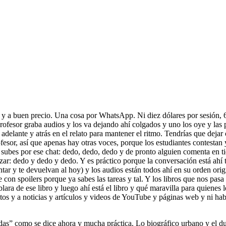
y a buen precio. Una cosa por WhatsApp. Ni diez dólares por sesión, 6
 profesor graba audios y los va dejando ahí colgados y uno los oye y las
delante y atrás en el relato para mantener el ritmo. Tendrías que dejar
rofesor, así que apenas hay otras voces, porque los estudiantes contestan 
e subes por ese chat: dedo, dedo, dedo y de pronto alguien comenta en ti
ar: dedo y dedo y dedo. Y es práctico porque la conversación está ahí 
 te devuelvan al hoy) y los audios están todos ahí en su orden origina
ue con spoilers porque ya sabes las tareas y tal. Y los libros que nos pa
a de ese libro y luego ahí está el libro y qué maravilla para quienes l
os y a noticias y artículos y videos de YouTube y páginas web y ni habl
radas” como se dice ahora y mucha práctica. Lo biográfico urbano y el d