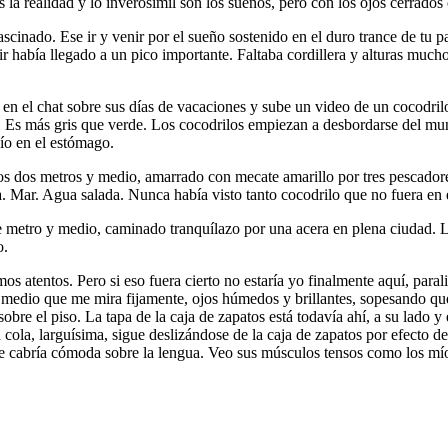
la realidad y lo inverosímil son los sueños, pero con los ojos cerrados 
inado. Ese ir y venir por el sueño sostenido en el duro trance de tu pad
ibir había llegado a un pico importante. Faltaba cordillera y alturas m
 en el chat sobre sus días de vacaciones y sube un video de un cocodril
es. Es más gris que verde. Los cocodrilos empiezan a desbordarse del mu
ío en el estómago.
nos dos metros y medio, amarrado con mecate amarillo por tres pescador
a. Mar. Agua salada. Nunca había visto tanto cocodrilo que no fuera e
 metro y medio, caminado tranquílazo por una acera en plena ciudad. Lo
o.
os atentos. Pero si eso fuera cierto no estaría yo finalmente aquí, paral
 medio que me mira fijamente, ojos húmedos y brillantes, sopesando qué
obre el piso. La tapa de la caja de zapatos está todavía ahí, a su lado 
cola, larguísima, sigue deslizándose de la caja de zapatos por efecto d
le cabría cómoda sobre la lengua. Veo sus músculos tensos como los míos