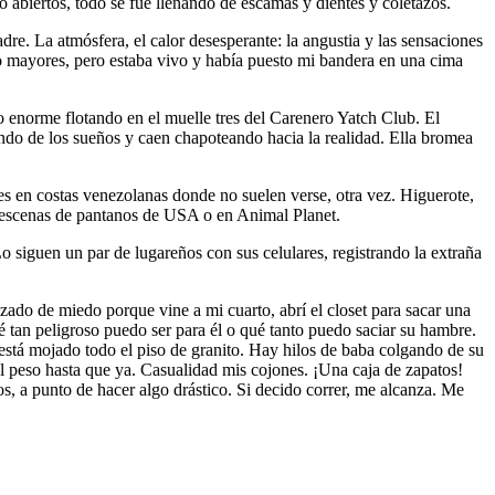
o abiertos, todo se fue llenando de escamas y dientes y coletazos.
re. La atmósfera, el calor desesperante: la angustia y las sensaciones
ucho mayores, pero estaba vivo y había puesto mi bandera en una cima
o enorme flotando en el muelle tres del Carenero Yatch Club. El
ndo de los sueños y caen chapoteando hacia la realidad. Ella bromea
es en costas venezolanas donde no suelen verse, otra vez. Higuerote,
n escenas de pantanos de USA o en Animal Planet.
 siguen un par de lugareños con sus celulares, registrando la extraña
izado de miedo porque vine a mi cuarto, abrí el closet para sacar una
 tan peligroso puedo ser para él o qué tanto puedo saciar su hambre.
y está mojado todo el piso de granito. Hay hilos de baba colgando de su
el peso hasta que ya. Casualidad mis cojones. ¡Una caja de zapatos!
, a punto de hacer algo drástico. Si decido correr, me alcanza. Me