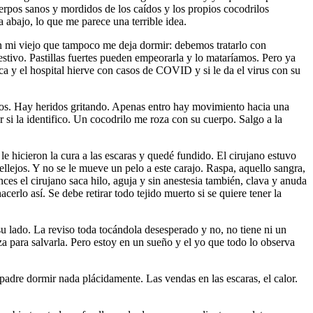
uerpos sanos y mordidos de los caídos y los propios cocodrilos
ia abajo, lo que me parece una terrible idea.
on mi viejo que tampoco me deja dormir: debemos tratarlo con
estivo. Pastillas fuertes pueden empeorarla y lo mataríamos. Pero ya
ica y el hospital hierve con casos de COVID y si le da el virus con su
nos. Hay heridos gritando. Apenas entro hay movimiento hacia una
r si la identifico. Un cocodrilo me roza con su cuerpo. Salgo a la
e hicieron la cura a las escaras y quedé fundido. El cirujano estuvo
ellejos. Y no se le mueve un pelo a este carajo. Raspa, aquello sangra,
s el cirujano saca hilo, aguja y sin anestesia también, clava y anuda
cerlo así. Se debe retirar todo tejido muerto si se quiere tener la
 su lado. La reviso toda tocándola desesperado y no, no tiene ni un
za para salvarla. Pero estoy en un sueño y el yo que todo lo observa
padre dormir nada plácidamente. Las vendas en las escaras, el calor.