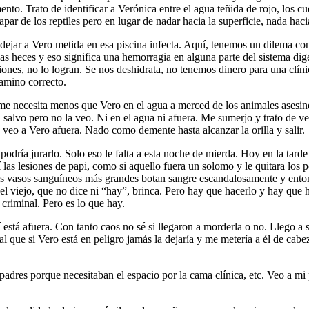
nto. Trato de identificar a Verónica entre el agua teñida de rojo, los c
capar de los reptiles pero en lugar de nadar hacia la superficie, nada hac
dejar a Vero metida en esa piscina infecta. Aquí, tenemos un dilema c
as heces y eso significa una hemorragia en alguna parte del sistema dig
ciones, no lo logran. Se nos deshidrata, no tenemos dinero para una clín
camino correcto.
 me necesita menos que Vero en el agua a merced de los animales asesi
 a salvo pero no la veo. Ni en el agua ni afuera. Me sumerjo y trato de ve
e veo a Vero afuera. Nado como demente hasta alcanzar la orilla y salir.
ría jurarlo. Solo eso le falta a esta noche de mierda. Hoy en la tarde l
 las lesiones de papi, como si aquello fuera un solomo y le quitara los p
 vasos sanguíneos más grandes botan sangre escandalosamente y entonce
el viejo, que no dice ni “hay”, brinca. Pero hay que hacerlo y hay que ha
 criminal. Pero es lo que hay.
í está afuera. Con tanto caos no sé si llegaron a morderla o no. Llego a
 que si Vero está en peligro jamás la dejaría y me metería a él de cabe
adres porque necesitaban el espacio por la cama clínica, etc. Veo a mi 