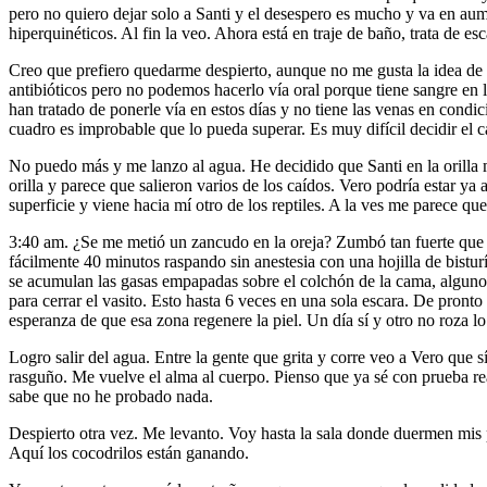
pero no quiero dejar solo a Santi y el desespero es mucho y va en aume
hiperquinéticos. Al fin la veo. Ahora está en traje de baño, trata de es
Creo que prefiero quedarme despierto, aunque no me gusta la idea de 
antibióticos pero no podemos hacerlo vía oral porque tiene sangre en l
han tratado de ponerle vía en estos días y no tiene las venas en condi
cuadro es improbable que lo pueda superar. Es muy difícil decidir el 
No puedo más y me lanzo al agua. He decidido que Santi en la orilla
orilla y parece que salieron varios de los caídos. Vero podría estar ya
superficie y viene hacia mí otro de los reptiles. A la ves me parece qu
3:40 am. ¿Se me metió un zancudo en la oreja? Zumbó tan fuerte que pod
fácilmente 40 minutos raspando sin anestesia con una hojilla de bisturí
se acumulan las gasas empapadas sobre el colchón de la cama, algunos
para cerrar el vasito. Esto hasta 6 veces en una sola escara. De pronto 
esperanza de que esa zona regenere la piel. Un día sí y otro no roza lo
Logro salir del agua. Entre la gente que grita y corre veo a Vero que s
rasguño. Me vuelve el alma al cuerpo. Pienso que ya sé con prueba real
sabe que no he probado nada.
Despierto otra vez. Me levanto. Voy hasta la sala donde duermen mis p
Aquí los cocodrilos están ganando.