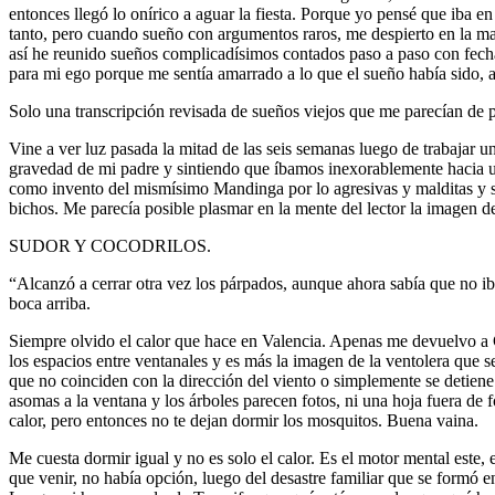
entonces llegó lo onírico a aguar la fiesta. Porque yo pensé que iba 
tanto, pero cuando sueño con argumentos raros, me despierto en la mad
así he reunido sueños complicadísimos contados paso a paso con fecha 
para mi ego porque me sentía amarrado a lo que el sueño había sido, a
Solo una transcripción revisada de sueños viejos que me parecían de p
Vine a ver luz pasada la mitad de las seis semanas luego de trabajar 
gravedad de mi padre y sintiendo que íbamos inexorablemente hacia un
como invento del mismísimo Mandinga por lo agresivas y malditas y san
bichos. Me parecía posible plasmar en la mente del lector la imagen d
SUDOR Y COCODRILOS.
“Alcanzó a cerrar otra vez los párpados, aunque ahora sabía que no ib
boca arriba.
Siempre olvido el calor que hace en Valencia. Apenas me devuelvo a Ca
los espacios entre ventanales y es más la imagen de la ventolera que se
que no coinciden con la dirección del viento o simplemente se detiene
asomas a la ventana y los árboles parecen fotos, ni una hoja fuera de 
calor, pero entonces no te dejan dormir los mosquitos. Buena vaina.
Me cuesta dormir igual y no es solo el calor. Es el motor mental este,
que venir, no había opción, luego del desastre familiar que se formó 