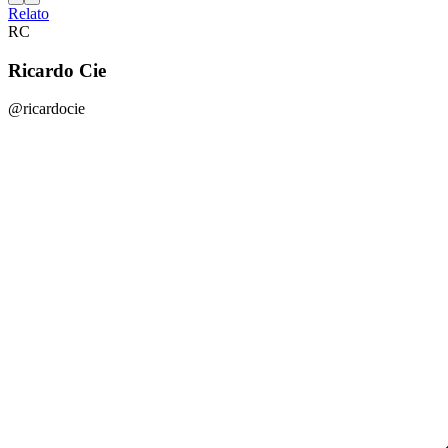
Relato
RC
Ricardo Cie
@ricardocie