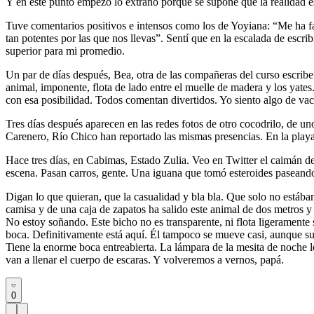
Y en este punto empezó lo extraño porque se supone que la realidad es 
Tuve comentarios positivos e intensos como los de Yoyiana: “Me ha fasc
tan potentes por las que nos llevas”. Sentí que en la escalada de escr
superior para mi promedio.
Un par de días después, Bea, otra de las compañeras del curso escribe
animal, imponente, flota de lado entre el muelle de madera y los yat
con esa posibilidad. Todos comentan divertidos. Yo siento algo de vac
Tres días después aparecen en las redes fotos de otro cocodrilo, de u
Carenero, Río Chico han reportado las mismas presencias. En la play
Hace tres días, en Cabimas, Estado Zulia. Veo en Twitter el caimán de
escena. Pasan carros, gente. Una iguana que tomó esteroides paseand
Digan lo que quieran, que la casualidad y bla bla. Que solo no estábam
camisa y de una caja de zapatos ha salido este animal de dos metros y
No estoy soñando. Este bicho no es transparente, ni flota ligeramente s
boca. Definitivamente está aquí. Él tampoco se mueve casi, aunque su 
Tiene la enorme boca entreabierta. La lámpara de la mesita de noche 
van a llenar el cuerpo de escaras. Y volveremos a vernos, papá.
0