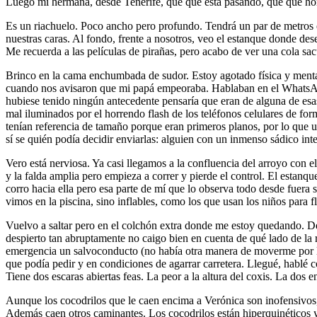
Luego mi hermana, desde Tenerife, que qué está pasando, que qué horr
Es un riachuelo. Poco ancho pero profundo. Tendrá un par de metros en
nuestras caras. Al fondo, frente a nosotros, veo el estanque donde de
Me recuerda a las películas de pirañas, pero acabo de ver una cola sac
Brinco en la cama enchumbada de sudor. Estoy agotado física y menta
cuando nos avisaron que mi papá empeoraba. Hablaban en el WhatsApp 
hubiese tenido ningún antecedente pensaría que eran de alguna de esas
mal iluminados por el horrendo flash de los teléfonos celulares de fo
tenían referencia de tamaño porque eran primeros planos, por lo que 
sí se quién podía decidir enviarlas: alguien con un inmenso sádico inte
Vero está nerviosa. Ya casi llegamos a la confluencia del arroyo con e
y la falda amplia pero empieza a correr y pierde el control. El estan
corro hacia ella pero esa parte de mí que lo observa todo desde fuera
vimos en la piscina, sino inflables, como los que usan los niños para fl
Vuelvo a saltar pero en el colchón extra donde me estoy quedando. De
despierto tan abruptamente no caigo bien en cuenta de qué lado de la 
emergencia un salvoconducto (no había otra manera de moverme por la
que podía pedir y en condiciones de agarrar carretera. Llegué, hablé c
Tiene dos escaras abiertas feas. La peor a la altura del coxis. La dos e
Aunque los cocodrilos que le caen encima a Verónica son inofensivos, la
Además caen otros caminantes. Los cocodrilos están hiperquinéticos y