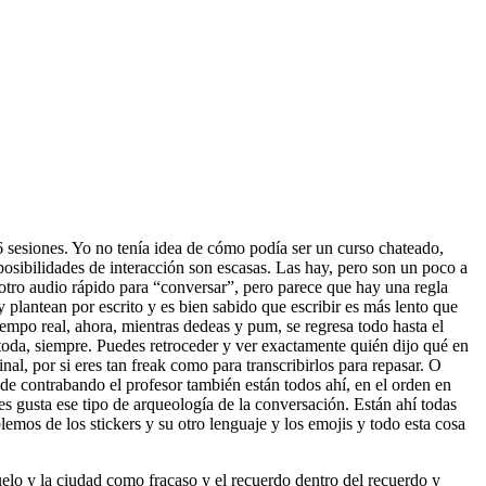
 sesiones. Yo no tenía idea de cómo podía ser un curso chateado,
 posibilidades de interacción son escasas. Las hay, pero son un poco a
 otro audio rápido para “conversar”, pero parece que hay una regla
y plantean por escrito y es bien sabido que escribir es más lento que
empo real, ahora, mientras dedeas y pum, se regresa todo hasta el
toda, siempre. Puedes retroceder y ver exactamente quién dijo qué en
l, por si eres tan freak como para transcribirlos para repasar. O
sa de contrabando el profesor también están todos ahí, en el orden en
es gusta ese tipo de arqueología de la conversación. Están ahí todas
emos de los stickers y su otro lenguaje y los emojis y todo esta cosa
uelo y la ciudad como fracaso y el recuerdo dentro del recuerdo y