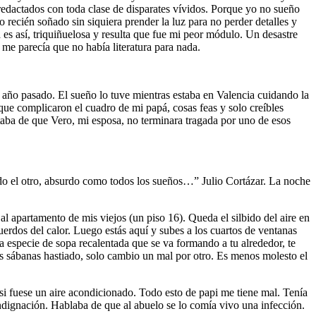
 redactados con toda clase de disparates vívidos. Porque yo no sueño
recién soñado sin siquiera prender la luz para no perder detalles y
es así, triquiñuelosa y resulta que fue mi peor módulo. Un desastre
 me parecía que no había literatura para nada.
l año pasado. El sueño lo tuve mientras estaba en Valencia cuidando la
ue complicaron el cuadro de mi papá, cosas feas y solo creíbles
taba de que Vero, mi esposa, no terminara tragada por uno de esos
sido el otro, absurdo como todos los sueños…” Julio Cortázar. La noche
l apartamento de mis viejos (un piso 16). Queda el silbido del aire en
cuerdos del calor. Luego estás aquí y subes a los cuartos de ventanas
a especie de sopa recalentada que se va formando a tu alrededor, te
las sábanas hastiado, solo cambio un mal por otro. Es menos molesto el
 si fuese un aire acondicionado. Todo esto de papi me tiene mal. Tenía
ndignación. Hablaba de que al abuelo se lo comía vivo una infección.