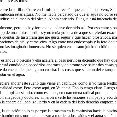
ibles esas fotos.
tre las orillas. Corre en la misma dirección que caminamos Vero, Santi
sembocan estas aguas. No me había percatado de que el agua no corre ser
udirse en el medio del oleaje. Ahora entiendo. El agua está infectada de
lmente, pero no hay forma de quedarse dormido así. Por eso entro y sa
de unas fotos horribles y no tenía yo idea de a qué se referían exact
 cuentas de Instagram que me gusta seguir y que hacen prostéticos, maqu
rmaciones de piel y carne viva. Algo entre una endoscopia y la foto de
uno las imaginaba inmensas. No sé quién en su sano juicio decidió que e
rior.
l estanque o piscina y ella acelera el paso nerviosa diciendo que hay que
que está cundido de cocodrilos enormes y de pronto veo saltar dos cosas
 se da cuenta de que algo no cuadra. Las cosas que saltaron del estanque
otar en el agua.
biera anotar este sueño que viene en capítulos, como si yo fuera Netf
realidad estoy. Pero estoy aquí, en Valencia. Eso lo tengo claro. Lueg
 autopista estando, como estamos, en cuarentena radical por la pande
on allegados y doctores, vinieron a verle las lesiones a mi papá y acord
n la cadera del lado izquierdo y en la cadera del lado derecho empieza a n
 situación no lo es porque la arrastran en la confusión hacia la piscina 
 hambrientos porque empiezan a morder a los caídos y el agua se tiñe d