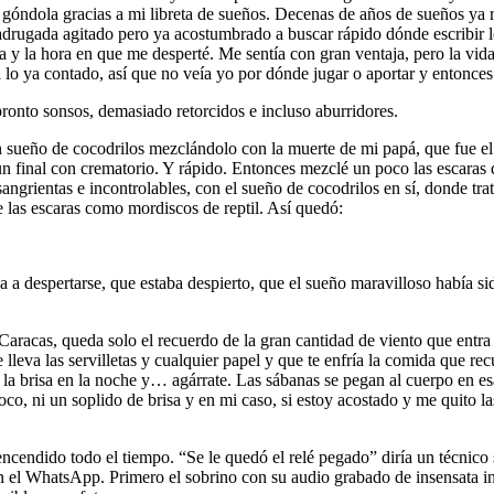
en góndola gracias a mi libreta de sueños. Decenas de años de sueños ya
rugada agitado pero ya acostumbrado a buscar rápido dónde escribir lo 
y la hora en que me desperté. Me sentía con gran ventaja, pero la vida 
 lo ya contado, así que no veía yo por dónde jugar o aportar y entonces
ronto sonsos, demasiado retorcidos e incluso aburridores.
un sueño de cocodrilos mezclándolo con la muerte de mi papá, que fue e
 final con crematorio. Y rápido. Entonces mezclé un poco las escaras q
grientas e incontrolables, con el sueño de cocodrilos en sí, donde tra
e las escaras como mordiscos de reptil. Así quedó:
a a despertarse, que estaba despierto, que el sueño maravilloso había 
racas, queda solo el recuerdo de la gran cantidad de viento que entra a
 lleva las servilletas y cualquier papel y que te enfría la comida que re
 la brisa en la noche y… agárrate. Las sábanas se pegan al cuerpo en es
foco, ni un soplido de brisa y en mi caso, si estoy acostado y me quito 
 encendido todo el tiempo. “Se le quedó el relé pegado” diría un técnico
en el WhatsApp. Primero el sobrino con su audio grabado de insensata i