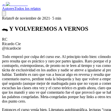
←
Autores
Todos los relatos
Relato
9 de noviembre de 2021
·
5 min
🐊 Y VOLVEREMOS A VERNOS
RC
Ricardo Cie
@ricardocie
Todo empezó por culpa del curso ese. Al principio todo bien: cómodo 
pero resulta que es práctico y raro por partes iguales. Raro porque el
contrapelo, extemporáneas, de pronto no te leen al tiempo y vas como a
tácita de exclusividad en los audios y nadie se atreve a igualarse al p
hablar. También es raro que vas a buscar algo en reversa y resulta qu
comentario nuevo, perdiste toda la búsqueda y hay que volver a empez
qué segundo (aunque mejor de madrugada para que no vayan a comentar y
escuchas las clases otra vez y el curso teórico es gratis ahora, claro q
que los mandó y uno ve qué comentario fue el que provocó que se hablar
las palabras congeladas. Meta-congeladas porque hay links a otros text
dos punto cero.
Entonces el curso venía bien. Literatura autobiográfica, lecturas “cu