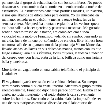
pertenencia al grupo de rehabilitación son los somníferos. No puedo
descansar sin consumir nada o comienzo a temblar toda la noche de
escalofríos. El instructor nos daba unas pastillas rosadas, un placebo,
si nos quejábamos de dificultades para dormir. Yo las ahuecaba en
mi mano, sentada en el balcón, y me las tragaba todas, las de la
semana entera. Me quedaba atontada espiando a los vecinos que a
esa hora salían a hacer ejercicio y pasear sus mascotas. Me gustaba
sentir el viento fresco de la noche, era como acelerar a toda
velocidad en la moto de Francisco, volando sin rumbo, pensando en
mi vida, fuera de mi cuerpo, soñando que era otra, libre. En esa hora
nocturna salía de su apartamento de la planta baja Víctor Moncada,
llevaba atadas las llaves en sus delicadas manos, manos con las que
luego estrangularía a sus víctimas, todas mujeres, y trotaba alrededor
del césped que, con la luz plata de la luna, brillaba como una laguna
bella y tenebrosa.
Muerte de un vagabundo en una cabina telefónica o el principio de
la adultez:
El vagabundo yacía recostado en la cabina telefónica. Su cuerpo
derrumbado contra el sucio cristal interior. Mientras el grupo miraba
silenciosamente, Francisco dijo: hasta parece dormido. Estaba en lo
cierto; no lucía mugriento, y el roído abrigo le caía suavemente
sobre los hombros. Encerrado en la cabina daba la impresión de ser
una de esas mariposas exóticas disecadas en el laboratorio de