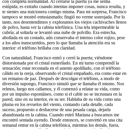
con completa normalidad. Al cerrarse la puerta ya me sentía
estúpida; es extraño cuando intentas imponer cosas, nunca resulta, y
te sientes una traicionera contigo misma. Para mi sorpresa, Francisco
tampoco se mostró entusiasmado; fingió no verme sonrojada. Por lo
tanto, nos desentendimos y exploramos los viejos cachivaches llenos
de polvo, hasta ver la cabina telefónica. Una tela impermeable la
cubría; al soltarla se levantó una nube de polvillo. Era estrecha,
abollada en un costado, aún conservaba el intenso color rojizo, pese
a los años transcurridos, pero lo que llamaba la atención era su
interior: el teléfono brillaba con claridad.
Con naturalidad, Francisco entró y cerró la puerta; viéndome
distorsionada por el cristal esmerilado. En mi turno comprendí la
sensación; estar recostada en el asiento apolillado, con el teléfono
cálido en la oreja, observando el cristal empañado, era como estar en
un remanso de paz. Después de descolgar el teléfono, a modo de
diversión supongo, Francisco simuló que se llamaba él mismo. Nos
reímos, luego nos callamos, y él comenzó a relatar su vida, como
por un impulso espontáneo, como si el cable no se incrustara en la
pared, sino en su interior, en su ser. Hablaba de su vida como una
pluma en los revuelos del viento, contando cada detalle, cada
suceso, propuesto a deshacerse de una pesada carga, dejarla
abandonada en la cabina. Cuando entró Mariana a buscarnos me
encontró sentada oyendo. Desde entonces, se convirtió en una cita
semanal entrar en la cabina telefónica, mientras los demás, fuera,