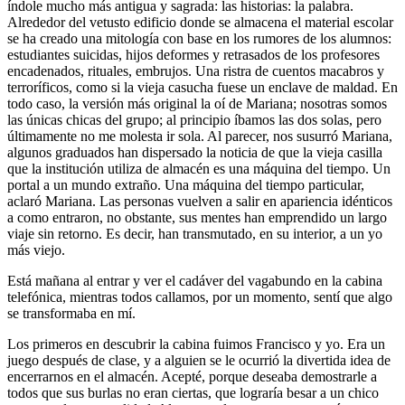
índole mucho más antigua y sagrada: las historias: la palabra.
Alrededor del vetusto edificio donde se almacena el material escolar
se ha creado una mitología con base en los rumores de los alumnos:
estudiantes suicidas, hijos deformes y retrasados de los profesores
encadenados, rituales, embrujos. Una ristra de cuentos macabros y
terroríficos, como si la vieja casucha fuese un enclave de maldad. En
todo caso, la versión más original la oí de Mariana; nosotras somos
las únicas chicas del grupo; al principio íbamos las dos solas, pero
últimamente no me molesta ir sola. Al parecer, nos susurró Mariana,
algunos graduados han dispersado la noticia de que la vieja casilla
que la institución utiliza de almacén es una máquina del tiempo. Un
portal a un mundo extraño. Una máquina del tiempo particular,
aclaró Mariana. Las personas vuelven a salir en apariencia idénticos
a como entraron, no obstante, sus mentes han emprendido un largo
viaje sin retorno. Es decir, han transmutado, en su interior, a un yo
más viejo.
Está mañana al entrar y ver el cadáver del vagabundo en la cabina
telefónica, mientras todos callamos, por un momento, sentí que algo
se transformaba en mí.
Los primeros en descubrir la cabina fuimos Francisco y yo. Era un
juego después de clase, y a alguien se le ocurrió la divertida idea de
encerrarnos en el almacén. Acepté, porque deseaba demostrarle a
todos que sus burlas no eran ciertas, que lograría besar a un chico