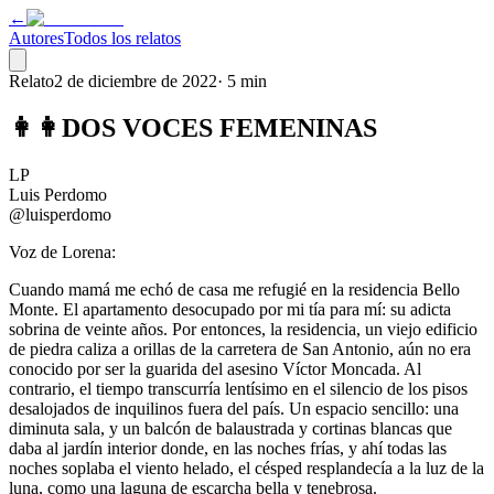
←
Autores
Todos los relatos
Relato
2 de diciembre de 2022
·
5 min
👩👩DOS VOCES FEMENINAS
LP
Luis Perdomo
@luisperdomo
Voz de Lorena:
Cuando mamá me echó de casa me refugié en la residencia Bello
Monte. El apartamento desocupado por mi tía para mí: su adicta
sobrina de veinte años. Por entonces, la residencia, un viejo edificio
de piedra caliza a orillas de la carretera de San Antonio, aún no era
conocido por ser la guarida del asesino Víctor Moncada. Al
contrario, el tiempo transcurría lentísimo en el silencio de los pisos
desalojados de inquilinos fuera del país. Un espacio sencillo: una
diminuta sala, y un balcón de balaustrada y cortinas blancas que
daba al jardín interior donde, en las noches frías, y ahí todas las
noches soplaba el viento helado, el césped resplandecía a la luz de la
luna, como una laguna de escarcha bella y tenebrosa.