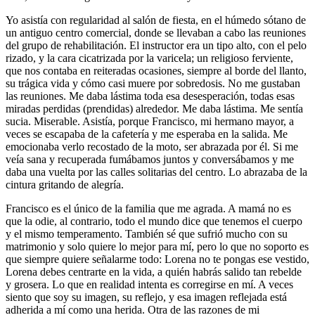
Yo asistía con regularidad al salón de fiesta, en el húmedo sótano de
un antiguo centro comercial, donde se llevaban a cabo las reuniones
del grupo de rehabilitación. El instructor era un tipo alto, con el pelo
rizado, y la cara cicatrizada por la varicela; un religioso ferviente,
que nos contaba en reiteradas ocasiones, siempre al borde del llanto,
su trágica vida y cómo casi muere por sobredosis. No me gustaban
las reuniones. Me daba lástima toda esa desesperación, todas esas
miradas perdidas (prendidas) alrededor. Me daba lástima. Me sentía
sucia. Miserable. Asistía, porque Francisco, mi hermano mayor, a
veces se escapaba de la cafetería y me esperaba en la salida. Me
emocionaba verlo recostado de la moto, ser abrazada por él. Si me
veía sana y recuperada fumábamos juntos y conversábamos y me
daba una vuelta por las calles solitarias del centro. Lo abrazaba de la
cintura gritando de alegría.
Francisco es el único de la familia que me agrada. A mamá no es
que la odie, al contrario, todo el mundo dice que tenemos el cuerpo
y el mismo temperamento. También sé que sufrió mucho con su
matrimonio y solo quiere lo mejor para mí, pero lo que no soporto es
que siempre quiere señalarme todo: Lorena no te pongas ese vestido,
Lorena debes centrarte en la vida, a quién habrás salido tan rebelde
y grosera. Lo que en realidad intenta es corregirse en mí. A veces
siento que soy su imagen, su reflejo, y esa imagen reflejada está
adherida a mí como una herida. Otra de las razones de mi