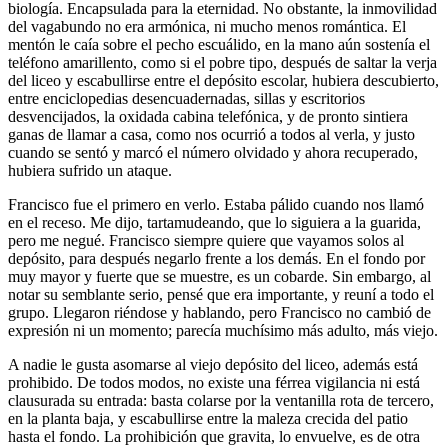
biología. Encapsulada para la eternidad. No obstante, la inmovilidad
del vagabundo no era armónica, ni mucho menos romántica. El
mentón le caía sobre el pecho escuálido, en la mano aún sostenía el
teléfono amarillento, como si el pobre tipo, después de saltar la verja
del liceo y escabullirse entre el depósito escolar, hubiera descubierto,
entre enciclopedias desencuadernadas, sillas y escritorios
desvencijados, la oxidada cabina telefónica, y de pronto sintiera
ganas de llamar a casa, como nos ocurrió a todos al verla, y justo
cuando se sentó y marcó el número olvidado y ahora recuperado,
hubiera sufrido un ataque.
Francisco fue el primero en verlo. Estaba pálido cuando nos llamó
en el receso. Me dijo, tartamudeando, que lo siguiera a la guarida,
pero me negué. Francisco siempre quiere que vayamos solos al
depósito, para después negarlo frente a los demás. En el fondo por
muy mayor y fuerte que se muestre, es un cobarde. Sin embargo, al
notar su semblante serio, pensé que era importante, y reuní a todo el
grupo. Llegaron riéndose y hablando, pero Francisco no cambió de
expresión ni un momento; parecía muchísimo más adulto, más viejo.
A nadie le gusta asomarse al viejo depósito del liceo, además está
prohibido. De todos modos, no existe una férrea vigilancia ni está
clausurada su entrada: basta colarse por la ventanilla rota de tercero,
en la planta baja, y escabullirse entre la maleza crecida del patio
hasta el fondo. La prohibición que gravita, lo envuelve, es de otra