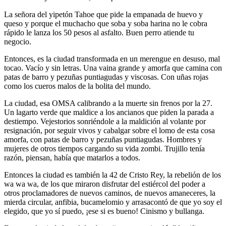
La señora del yipetón Tahoe que pide la empanada de huevo y
queso y porque el muchacho que soba y soba harina no le cobra
rápido le lanza los 50 pesos al asfalto. Buen perro atiende tu
negocio.
Entonces, es la ciudad transformada en un merengue en desuso, mal
tocao. Vacío y sin letras. Una vaina grande y amorfa que camina con
patas de barro y pezuñas puntiagudas y viscosas. Con uñas rojas
como los cueros malos de la bolita del mundo.
La ciudad, esa OMSA calibrando a la muerte sin frenos por la 27.
Un lagarto verde que maldice a los ancianos que piden la parada a
destiempo. Vejestorios sonriéndole a la maldición al volante por
resignación, por seguir vivos y cabalgar sobre el lomo de esta cosa
amorfa, con patas de barro y pezuñas puntiagudas. Hombres y
mujeres de otros tiempos cargando su vida zombi. Trujillo tenía
razón, piensan, había que matarlos a todos.
Entonces la ciudad es también la 42 de Cristo Rey, la rebelión de los
wa wa wa, de los que miraron disfrutar del estiércol del poder a
otros proclamadores de nuevos caminos, de nuevos amaneceres, la
mierda circular, anfibia, bucamelomio y arrasacontó de que yo soy el
elegido, que yo sí puedo, ¡ese si es bueno! Cinismo y bullanga.