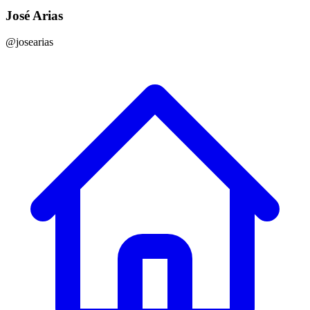
José Arias
@josearias