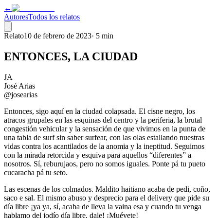
←
Autores
Todos los relatos
Relato
10 de febrero de 2023
·
5 min
ENTONCES, LA CIUDAD
JA
José Arias
@josearias
Entonces, sigo aquí en la ciudad colapsada. El cisne negro, los
atracos grupales en las esquinas del centro y la periferia, la brutal
congestión vehicular y la sensación de que vivimos en la punta de
una tabla de surf sin saber surfear, con las olas estallando nuestras
vidas contra los acantilados de la anomia y la ineptitud. Seguimos
con la mirada retorcida y esquiva para aquellos “diferentes” a
nosotros. Sí, reburujaos, pero no somos iguales. Ponte pá tu pueto
cucaracha pá tu seto.
Las escenas de los colmados. Maldito haitiano acaba de pedi, coño,
saco e sal. El mismo abuso y desprecio para el delivery que pide su
día libre ¡ya ya, sí, acaba de lleva la vaina esa y cuando tu venga
hablamo del jodío día libre, dale! ¡Muévete!