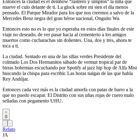
Entonces la ciudad es el dembow “rastrero y simplón” la niña que
mueve el culo delante de ti. La glock sobre mi sien el día menos
pensado. El Parque Mirador para los que nos creemos a salvo de la
Mercedes Benz negra del gran héroe nacional, Onguito Wa.
Entonces esto no es lo que yo esperaba en estos días finales de este
viaje no deseado, de ver pasar hacia al cementerio a los amigos
muertos como cucharachas sin dolientes. Una, dos y tres, ahora te
toca a ti.
La ciudad. Sentado en una de las sillas verdes Presidente del
colmado Los Dos Hermanitos sábado de vermut tropical par de
birras bohemias escuchando por Spotify al jazz hip hop de Alfa Mist
buscando la chispa para escribir. Las horas nalgas de las que habla
Rey Andújar.
Entonces cada vez más es la ciudad amorfa con patas de barro a la
que no puedo escapar. El Distrito con sus uñas rojas de cuero malo
selladas con pegamento UHU.
0
Relato
JA