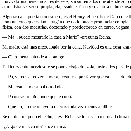
muy cabrona tiene unos tres de esos, sin sumar a los que atiende solo 
administrarse, ser su propia jefa, evade el fisco y se ahorra el hotel usa
Algo rasca la puerta con esmero, es el Henry, el perrito de Dana que
nombre, creo que es tan haragán que no lo puede pronunciar completo. 
física, con dos maestrías, doctorado y posdoctorado en curso, vegana,
— Ma, ¿puedo mostrarle la casa a Mario? -pregunta Reina.
Mi madre está mas preocupada por la cena, Navidad es una cosa gran
— Claro nena, atiende a tu amigo.
El Henry entra nervioso y se pone debajo del sofá, justo a los pies de 
— Pa, vamos a mover la mesa, levántese por favor que va hasta donde
— Muevan la mesa pal otro lado.
— Pa no sea uraño, ande que le cuesta.
— Que no, no me muevo -con voz cada vez menos audible.
Se cimbra un poco el techo, a esa Reina se le pasa la mano a la hora d
-¿Algo de música no? -dice mamá.