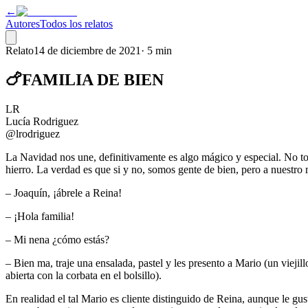
←
Autores
Todos los relatos
Relato
14 de diciembre de 2021
·
5 min
🍗FAMILIA DE BIEN
LR
Lucía Rodriguez
@lrodriguez
La Navidad nos une, definitivamente es algo mágico y especial. No to
hierro. La verdad es que si y no, somos gente de bien, pero a nuestro
– Joaquín, ¡ábrele a Reina!
– ¡Hola familia!
– Mi nena ¿cómo estás?
– Bien ma, traje una ensalada, pastel y les presento a Mario (un viejil
abierta con la corbata en el bolsillo).
En realidad el tal Mario es cliente distinguido de Reina, aunque le gu