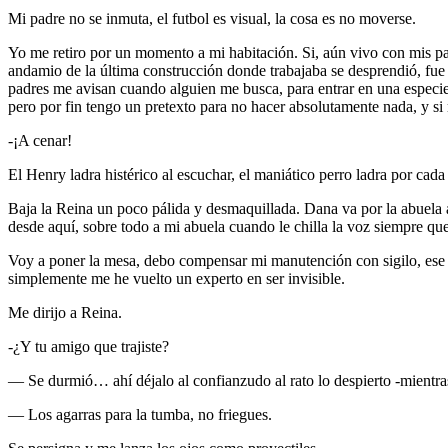
Mi padre no se inmuta, el futbol es visual, la cosa es no moverse.
Yo me retiro por un momento a mi habitación. Si, aún vivo con mis p
andamio de la última construcción donde trabajaba se desprendió, fue 
padres me avisan cuando alguien me busca, para entrar en una especie 
pero por fin tengo un pretexto para no hacer absolutamente nada, y s
-¡A cenar!
El Henry ladra histérico al escuchar, el maniático perro ladra por cada
Baja la Reina un poco pálida y desmaquillada. Dana va por la abuela a
desde aquí, sobre todo a mi abuela cuando le chilla la voz siempre que 
Voy a poner la mesa, debo compensar mi manutención con sigilo, ese ti
simplemente me he vuelto un experto en ser invisible.
Me dirijo a Reina.
-¿Y tu amigo que trajiste?
— Se durmió… ahí déjalo al confianzudo al rato lo despierto -mientras
— Los agarras para la tumba, no friegues.