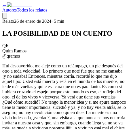
←
Autores
Todos los relatos
Relato
26 de enero de 2024
·
5 min
LA POSIBILIDAD DE UN CUENTO
QR
Quim Ramos
@qramos
Hui despavorido, me alejé como un relámpago, un pie después del
otro a toda velocidad. Lo primero que noté fue que no me cansaba,
¡y no sudaba! Entonces, mientras corría, recordé lo que me dijo
aquel tipo: Usted está muerto y está en el mundo de los muertos, no
le de más vueltas y quite esa cara que no es para tanto. Es como si
hubiera cruzado el espejo porque este mundo es eso, el reflejo del
otro, el de los vivos y viceversa. Ya verá que tiene sus ventajas.
¿Qué cómo sucedió? No tengo la menor idea y si me apura tampoco
tiene la menor importancia, sucedió y ya, y no hay vuelta atrás, se lo
aseguro, no hay devolución como quien dice. La muerte es una
visita indeseada, ¿verdad?, una visita a la que nunca se nos ocurriría
invitar a nuestra casa y que, sin embargo, cuando llega ya no se va
más, se queda a vivir con nosotros jijiji, a vivir, no está mal el chiste