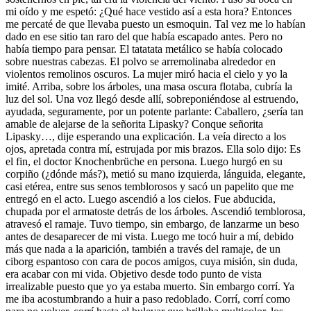
mi oído y me espetó: ¿Qué hace vestido así a esta hora? Entonces
me percaté de que llevaba puesto un esmoquin. Tal vez me lo habían
dado en ese sitio tan raro del que había escapado antes. Pero no
había tiempo para pensar. El tatatata metálico se había colocado
sobre nuestras cabezas. El polvo se arremolinaba alrededor en
violentos remolinos oscuros. La mujer miró hacia el cielo y yo la
imité. Arriba, sobre los árboles, una masa oscura flotaba, cubría la
luz del sol. Una voz llegó desde allí, sobreponiéndose al estruendo,
ayudada, seguramente, por un potente parlante: Caballero, ¿sería tan
amable de alejarse de la señorita Lipasky? Conque señorita
Lipasky…, dije esperando una explicación. La veía directo a los
ojos, apretada contra mí, estrujada por mis brazos. Ella solo dijo: Es
el fin, el doctor Knochenbrüche en persona. Luego hurgó en su
corpiño (¿dónde más?), metió su mano izquierda, lánguida, elegante,
casi etérea, entre sus senos temblorosos y sacó un papelito que me
entregó en el acto. Luego ascendió a los cielos. Fue abducida,
chupada por el armatoste detrás de los árboles. Ascendió temblorosa,
atravesó el ramaje. Tuvo tiempo, sin embargo, de lanzarme un beso
antes de desaparecer de mi vista. Luego me tocó huir a mí, debido
más que nada a la aparición, también a través del ramaje, de un
ciborg espantoso con cara de pocos amigos, cuya misión, sin duda,
era acabar con mi vida. Objetivo desde todo punto de vista
irrealizable puesto que yo ya estaba muerto. Sin embargo corrí. Ya
me iba acostumbrando a huir a paso redoblado. Corrí, corrí como