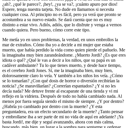
¿ah?, ¿qué le parece?, ¡hey!, ¿ya se va?, ¡cuánto apuro por dios!
Espere, tenga nuestra tarjeta. No dude en llamarnos si necesita
cualquier cosa. Al principio no es fácil, pero ya verá que pronto se
acostumbra a su nuevo estado. Se dará cuenta que no es muy
distinto a estar vivo. Adiós, adiós, que lo disfrute y venga a vernos
cuando quiera. Pero bueno, cómo corre este tipo.
Me metía yo en unos problemas, la verdad, en unos embrollos la
mar de extraños. Cómo iba yo a decirle a mi mujer que estaba
muerto, que había perdido la vida como quien pierde el pañuelo. Me
la imaginaba muy bien zarandeándome. ¿Muerto Jordi? ¿Es que eres
idiota o qué? ¿Qué le vas a decir a los niños, que su papá es un
cadáver ambulante? Tu lo que tienes muerto, y desde hace tiempo,
es el cerebro Jordi Jones. Sí, me la imaginaba bien, muy bien,
dolorosamente claro lo veía. Y también a los niños los veía. ¿Cómo
se lo tomarían? ¿Con qué dosis de horror o diversión recibirían la
noticia? ¿Se maravillarían? ¿Correrían espantados? ¿Y si no les
decía nada? Me detuve frente al escaparate de una tienda y vi mi
reflejo en la vidriera. Después de todo no había cambiado nada. Al
menos por fuera seguía siendo el mismo de siempre. ¿Y por dentro?
¿Habría yo cambiado por dentro con la muerte? ¿Y esta
preguntadera, era un efecto secundario de la muerte? ¿Tanto pensar
y embrollarse iba a ser parte de mi no vida de aquí en adelante? ¡Ya
basta Jordi!, me dije y seguí avanzando, ahora con más calma,
buscando, más bien, un lugar a la sombra para sentarme y ordenar