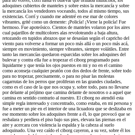
para no volver, corrí hasta el bulevar que brillaba multicolor, los
adoquines cubiertos de manteles y sobre estos la mercancía y sobre
la mercancía los vendedores voceando, todos al mismo tiempo, sus
existencias. Corrí y cuando me adentré en ese mar de colores
vibrantes, grité como un demente: ¡Policía! ¡Viene la policía! Fue
hermoso. Fue apoteósico. Cientos de manteles volaron por los aires
cual pajarillos de multicolores alas revoloteando a baja altura,
retozando en tupidos abrazos que se desasían según el capricho del
viento para volverse a formar un poco más allá o un poco más acá,
siempre en movimiento, siempre vibrantes, siempre volátiles. Entre
tanto las mercancías quedaron esparcidas sobre los adoquines del
bulevar y contra ella fue a tropezar el ciborg programado para
liquidarme y que tenía los ojos puestos en mi y no en el camino
como aconseja cualquier peatón con dos dedos de frente, sobre todo
para no tropezar, precisamente, o para no pisar las molestas
cagarrutas de los perros que proliferan en las grandes ciudades,
como es el caso de la que nos ocupa y, sobre todo, para no llevarse
por delante al prójimo que camina delante de nosotros o a aquel que
camina en sentido contrario al nuestro. El ciborg no atendió esta
simple regla interesado y concentrado, como estaba, en mi persona y
fue a meter un pie en el interior de una licuadora que se deslizaba en
ese momento sobre los adoquines frente a él, lo que provocó que se
resbalara y perdiera el piso bajo sus pies, elevara las piernas en el
aire y acercara con violencia la espalda y la cabeza al suelo
adoquinado. Una vez caído el ciborg cayeron, a su vez, sobre él los