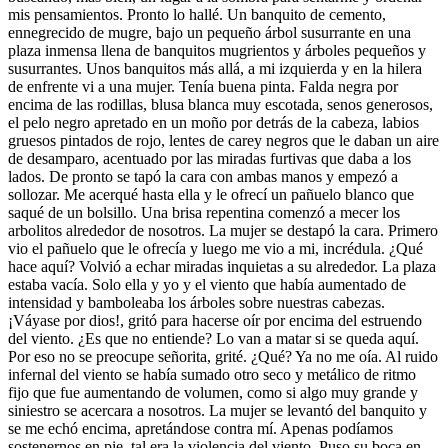
mis pensamientos. Pronto lo hallé. Un banquito de cemento,
ennegrecido de mugre, bajo un pequeño árbol susurrante en una
plaza inmensa llena de banquitos mugrientos y árboles pequeños y
susurrantes. Unos banquitos más allá, a mi izquierda y en la hilera
de enfrente vi a una mujer. Tenía buena pinta. Falda negra por
encima de las rodillas, blusa blanca muy escotada, senos generosos,
el pelo negro apretado en un moño por detrás de la cabeza, labios
gruesos pintados de rojo, lentes de carey negros que le daban un aire
de desamparo, acentuado por las miradas furtivas que daba a los
lados. De pronto se tapó la cara con ambas manos y empezó a
sollozar. Me acerqué hasta ella y le ofrecí un pañuelo blanco que
saqué de un bolsillo. Una brisa repentina comenzó a mecer los
arbolitos alrededor de nosotros. La mujer se destapó la cara. Primero
vio el pañuelo que le ofrecía y luego me vio a mi, incrédula. ¿Qué
hace aquí? Volvió a echar miradas inquietas a su alrededor. La plaza
estaba vacía. Solo ella y yo y el viento que había aumentado de
intensidad y bamboleaba los árboles sobre nuestras cabezas.
¡Váyase por dios!, gritó para hacerse oír por encima del estruendo
del viento. ¿Es que no entiende? Lo van a matar si se queda aquí.
Por eso no se preocupe señorita, grité. ¿Qué? Ya no me oía. Al ruido
infernal del viento se había sumado otro seco y metálico de ritmo
fijo que fue aumentando de volumen, como si algo muy grande y
siniestro se acercara a nosotros. La mujer se levantó del banquito y
se me echó encima, apretándose contra mí. Apenas podíamos
sostenernos en pie, tal era la violencia del viento. Puso su boca en