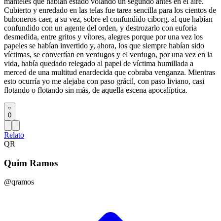
manteles que habían estado volando un segundo antes en el aire.
Cubierto y enredado en las telas fue tarea sencilla para los cientos de
buhoneros caer, a su vez, sobre el confundido ciborg, al que habían
confundido con un agente del orden, y destrozarlo con euforia
desmedida, entre gritos y vítores, alegres porque por una vez los
papeles se habían invertido y, ahora, los que siempre habían sido
víctimas, se convertían en verdugos y el verdugo, por una vez en la
vida, había quedado relegado al papel de víctima humillada a
merced de una multitud enardecida que cobraba venganza. Mientras
esto ocurría yo me alejaba con paso grácil, con paso liviano, casi
flotando o flotando sin más, de aquella escena apocalíptica.
0
Relato
QR
Quim Ramos
@qramos